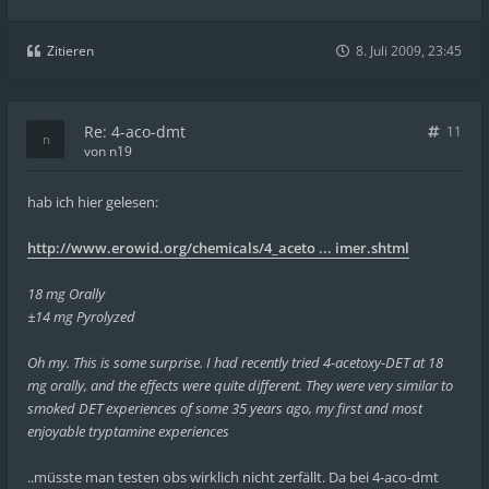
Zitieren
8. Juli 2009, 23:45
Re: 4-aco-dmt
11
von
n19
hab ich hier gelesen:
http://www.erowid.org/chemicals/4_aceto ... imer.shtml
18 mg Orally
±14 mg Pyrolyzed
Oh my. This is some surprise. I had recently tried 4-acetoxy-DET at 18
mg orally, and the effects were quite different. They were very similar to
smoked DET experiences of some 35 years ago, my first and most
enjoyable tryptamine experiences
..müsste man testen obs wirklich nicht zerfällt. Da bei 4-aco-dmt