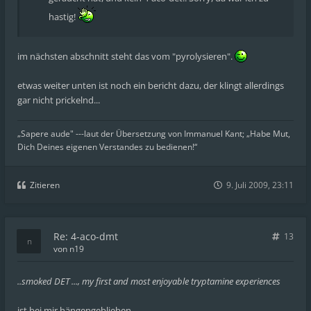
hastig!
im nächsten abschnitt steht das vom "pyrolysieren".
etwas weiter unten ist noch ein bericht dazu, der klingt allerdings
gar nicht prickelnd...
„Sapere aude" ---laut der Übersetzung von Immanuel Kant; „Habe Mut,
Dich Deines eigenen Verstandes zu bedienen!“
Zitieren
9. Juli 2009, 23:11
Re: 4-aco-dmt
13
von
n19
..smoked DET ..., my first and most enjoyable tryptamine experiences
ist bei mir hängengeblieben.