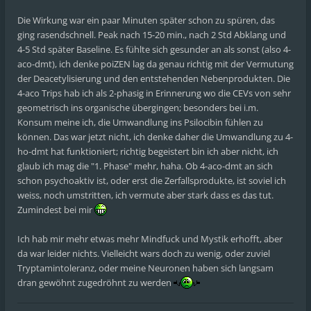
Die Wirkung war ein paar Minuten später schon zu spüren, das
ging rasendschnell. Peak nach 15-20 min., nach 2 Std Abklang und
4-5 Std später Baseline. Es fühlte sich gesunder an als sonst (also 4-
aco-dmt), ich denke poiZEN lag da genau richtig mit der Vermutung
der Deacetylisierung und den entstehenden Nebenprodukten. Die
4-aco Trips hab ich als 2-phasig in Erinnerung wo die CEVs von sehr
geometrisch ins organische übergingen; besonders bei i.m.
Konsum meine ich, die Umwandlung ins Psilocibin fühlen zu
können. Das war jetzt nicht, ich denke daher die Umwandlung zu 4-
ho-dmt hat funktioniert; richtig begeistert bin ich aber nicht, ich
glaub ich mag die "1. Phase" mehr, haha. Ob 4-aco-dmt an sich
schon psychoaktiv ist, oder erst die Zerfallsprodukte, ist soviel ich
weiss, noch umstritten, ich vermute aber stark dass es das tut.
Zumindest bei mir
Ich hab mir mehr etwas mehr Mindfuck und Mystik erhofft, aber
da war leider nichts. Vielleicht wars doch zu wenig, oder zuviel
Tryptamintoleranz, oder meine Neuronen haben sich langsam
dran gewöhnt zugedröhnt zu werden