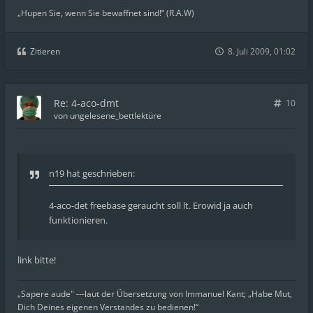
„Hupen Sie, wenn Sie bewaffnet sind!“ (R.A.W)
Zitieren
8. Juli 2009, 01:02
Re: 4-aco-dmt
10
von
ungelesene_bettlektüre
n19 hat geschrieben:
4-aco-det freebase geraucht soll lt. Erowid ja auch
funktionieren.
link bitte!
„Sapere aude" ---laut der Übersetzung von Immanuel Kant; „Habe Mut,
Dich Deines eigenen Verstandes zu bedienen!“