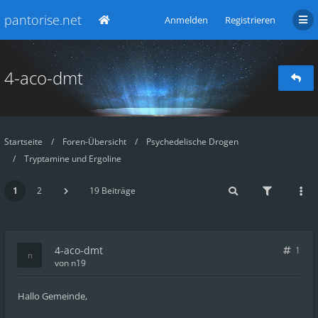
pantorise.net
Anmelden
Registrieren
4-aco-dmt
Startseite
Foren-Übersicht
Psychedelische Drogen
Tryptamine und Ergoline
1
2
19 Beiträge
4-aco-dmt
1
von
n19
Hallo Gemeinde,