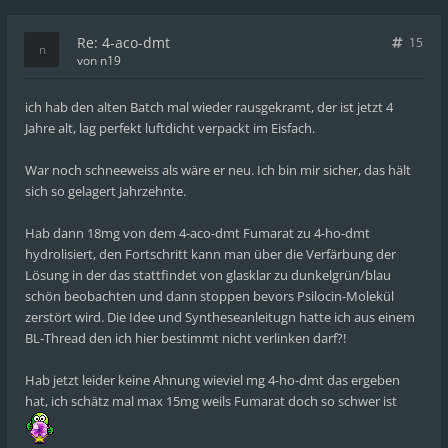
Re: 4-aco-dmt
15
von
n19
ich hab den alten Batch mal wieder rausgekramt, der ist jetzt 4
Jahre alt, lag perfekt luftdicht verpackt im Eisfach.
War noch schneeweiss als wäre er neu. Ich bin mir sicher, das hält
sich so gelagert Jahrzehnte.
Hab dann 18mg von dem 4-aco-dmt Fumarat zu 4-ho-dmt
hydrolisiert, den Fortschritt kann man über die Verfärbung der
Lösung in der das stattfindet von glasklar zu dunkelgrün/blau
schön beobachten und dann stoppen bevors Psilocin-Molekül
zerstört wird. Die Idee und Syntheseanleitugn hatte ich aus einem
BL-Thread den ich hier bestimmt nicht verlinken darf?!
Hab jetzt leider keine Ahnung wieviel mg 4-ho-dmt das ergeben
hat, ich schätz mal max 15mg weils Fumarat doch so schwer ist