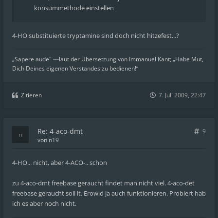
konsummethode einstellen
4-HO substituierte tryptamine sind doch nicht hitzefest...?
„Sapere aude" ---laut der Übersetzung von Immanuel Kant; „Habe Mut,
Dich Deines eigenen Verstandes zu bedienen!“
Zitieren
7. Juli 2009, 22:47
Re: 4-aco-dmt
9
von
n19
4-HO... nicht, aber 4-ACO-.. schon
zu 4-aco-dmt freebase geraucht findet man nicht viel. 4-aco-det
freebase geraucht soll lt. Erowid ja auch funktionieren. Probiert hab
ich es aber noch nicht.