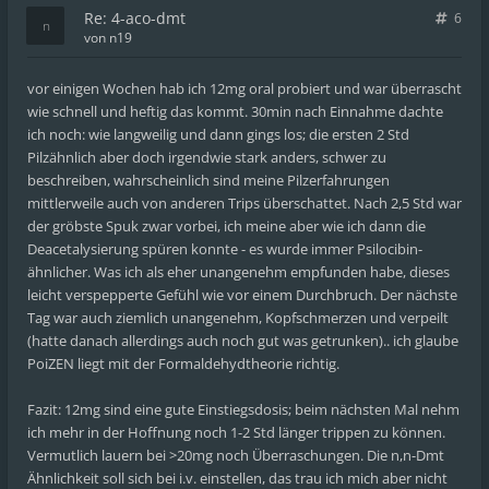
Re: 4-aco-dmt
6
von
n19
vor einigen Wochen hab ich 12mg oral probiert und war überrascht
wie schnell und heftig das kommt. 30min nach Einnahme dachte
ich noch: wie langweilig und dann gings los; die ersten 2 Std
Pilzähnlich aber doch irgendwie stark anders, schwer zu
beschreiben, wahrscheinlich sind meine Pilzerfahrungen
mittlerweile auch von anderen Trips überschattet. Nach 2,5 Std war
der gröbste Spuk zwar vorbei, ich meine aber wie ich dann die
Deacetalysierung spüren konnte - es wurde immer Psilocibin-
ähnlicher. Was ich als eher unangenehm empfunden habe, dieses
leicht verspepperte Gefühl wie vor einem Durchbruch. Der nächste
Tag war auch ziemlich unangenehm, Kopfschmerzen und verpeilt
(hatte danach allerdings auch noch gut was getrunken).. ich glaube
PoiZEN liegt mit der Formaldehydtheorie richtig.
Fazit: 12mg sind eine gute Einstiegsdosis; beim nächsten Mal nehm
ich mehr in der Hoffnung noch 1-2 Std länger trippen zu können.
Vermutlich lauern bei >20mg noch Überraschungen. Die n,n-Dmt
Ähnlichkeit soll sich bei i.v. einstellen, das trau ich mich aber nicht