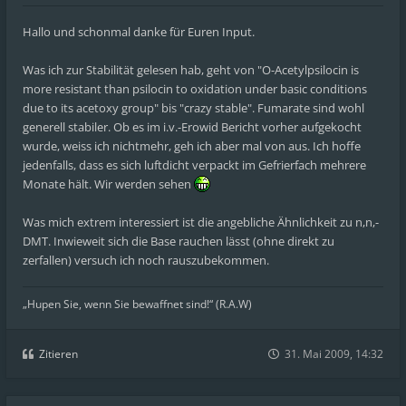
Hallo und schonmal danke für Euren Input.
Was ich zur Stabilität gelesen hab, geht von "O-Acetylpsilocin is
more resistant than psilocin to oxidation under basic conditions
due to its acetoxy group" bis "crazy stable". Fumarate sind wohl
generell stabiler. Ob es im i.v.-Erowid Bericht vorher aufgekocht
wurde, weiss ich nichtmehr, geh ich aber mal von aus. Ich hoffe
jedenfalls, dass es sich luftdicht verpackt im Gefrierfach mehrere
Monate hält. Wir werden sehen
Was mich extrem interessiert ist die angebliche Ähnlichkeit zu n,n,-
DMT. Inwieweit sich die Base rauchen lässt (ohne direkt zu
zerfallen) versuch ich noch rauszubekommen.
„Hupen Sie, wenn Sie bewaffnet sind!“ (R.A.W)
Zitieren
31. Mai 2009, 14:32