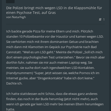
DIe Polizei bringt mich wegen LSD in die Klappsmühle für
einen Psychose Test, auf Gras
von
Naturhigh
1
Ich backte gerade Pizza für meine Eltern und mich. Plötzlich
standen 10 Polizeibeamte vor der Haustür und kamen wegen LSD.
Sie verhörten mich mit ihrem dominanten Getue und brachten
mich dann mit Klamotten im Gepäck zur Psychiatrie nach Bad
Cannstatt. "Weil es um LSD geht." Meinte die Polizei: „Soll ich mich
dort einem psychologischen Test unterziehen." Bevor sie mich aber
dorthin fuhr, nahmen sie mir auch meinen Laptop weg. Sie
meinten, sie suche dort nach irgendwelchen LSD-Kontakten.
(Handynummern) "Super, jetzt wissen sie, welche Pornos ich im
Internet gucke, aber "Drogenkontakte" habe ich dort keine.“
Dachte ich.
Ich hatte stattdessen echt Schiss, dass die etwas ganz anderes
finden, das noch in der Bude herumlag (jetzt nicht mehr), auch
wenn ich gerade gar kein LSD mehr bei meinen Eltern herumliegen
hatte.