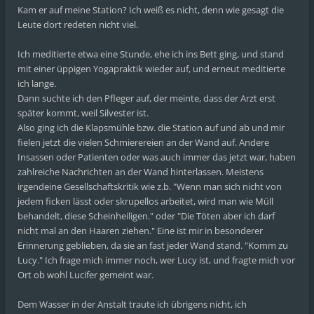
Kam er auf meine Station? Ich weiß es nicht, denn wie gesagt die
Leute dort redeten nicht viel.
Ich meditierte etwa eine Stunde, ehe ich ins Bett ging, und stand
mit einer üppigen Yogapraktik wieder auf, und erneut meditierte
ich lange.
Dann suchte ich den Pfleger auf, der meinte, dass der Arzt erst
später kommt, weil Silvester ist.
Also ging ich die Klapsmühle bzw. die Station auf und ab und mir
fielen jetzt die vielen Schmierereien an der Wand auf. Andere
Insassen oder Patienten oder was auch immer das jetzt war, haben
zahlreiche Nachrichten an der Wand hinterlassen. Meistens
irgendeine Gesellschaftskritik wie z.b. "Wenn man sich nicht von
jedem ficken lässt oder skrupellos arbeitet, wird man wie Müll
behandelt, diese Scheinheiligen." oder "Die Töten aber ich darf
nicht mal an den Haaren ziehen." Eine ist mir in besonderer
Erinnerung geblieben, da sie an fast jeder Wand stand. "Komm zu
Lucy." Ich frage mich immer noch, wer Lucy ist, und fragte mich vor
Ort ob wohl Lucifer gemeint war.
Dem Wasser in der Anstalt traute ich übrigens nicht, ich