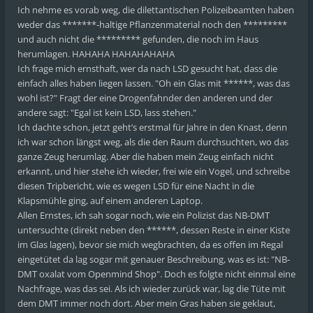
Ich nehme es vorab weg, die dilettantischen Polizeibeamten haben
weder das *******-haltige Pflanzenmaterial noch den *********
und auch nicht die ********* gefunden, die noch im Haus
herumlagen. HAHAHA HAHAHAHAHA
Ich frage mich ernsthaft, wer da nach LSD gesucht hat, dass die
einfach alles haben liegen lassen. "Oh ein Glas mit ******, was das
wohl ist?" Fragt der eine Drogenfahnder den anderen und der
andere sagt: "Egal ist kein LSD, lass stehen."
Ich dachte schon, jetzt geht’s erstmal für Jahre in den Knast, denn
ich war schon längst weg, als die den Raum durchsuchten, wo das
ganze Zeug herumlag. Aber die haben mein Zeug einfach nicht
erkannt, und hier stehe ich wieder, frei wie ein Vogel, und schreibe
diesen Tripbericht, wie es wegen LSD für eine Nacht in die
Klapsmühle ging, auf einem anderen Laptop.
Allen Ernstes, ich sah sogar noch, wie ein Polizist das NB-DMT
untersuchte (direkt neben den ******, dessen Reste in einer Kiste
im Glas lagen), bevor sie mich wegbrachten, da es offen im Regal
eingetütet da lag sogar mit genauer Beschreibung, was es ist: "NB-
DMT oxalat vom Openmind Shop". Doch es folgte nicht einmal eine
Nachfrage, was das sei. Als ich wieder zurück war, lag die Tüte mit
dem DMT immer noch dort. Aber mein Gras haben sie geklaut,