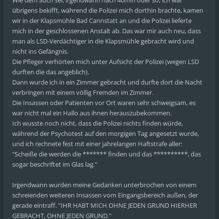
Wie dem auch sei, irgendwann nach 40min oder so, ich war
übrigens bekifft, während die Polizei mich dorthin brachte, kamen
wir in der Klapsmühle Bad Cannstatt an und die Polizei lieferte
mich in der geschlossenen Anstalt ab. Das war mir auch neu, dass
man als LSD‑Verdächtiger in die Klapsmühle gebracht wird und
nicht ins Gefängnis.
Die Pfleger verhörten mich unter Aufsicht der Polizei (wegen LSD
durften die das angeblich).
Dann wurde ich in ein Zimmer gebracht und durfte dort die Nacht
verbringen mit einem völlig Fremden im Zimmer.
Die Insassen oder Patienten vor Ort waren sehr schweigsam, es
war nicht mal ein Hallo aus ihnen herauszubekommen.
Ich wusste noch nicht, dass die Polizei nichts finden würde,
während der Psychotest auf den morgigen Tag angesetzt wurde,
und ich rechnete fest mit einer jahrelangen Haftstrafe aller:
"Scheiße die werden die ******* finden und das **********, das
sogar beschriftet im Glas lag."
Irgendwann wurden meine Gedanken unterbrochen von einem
schreienden weiteren Insassen vom Eingangsbereich außen, der
gerade eintraff. "IHR HABT MICH OHNE JEDEN GRUND HIERHER
GEBRACHT, OHNE JEDEN GRUND."