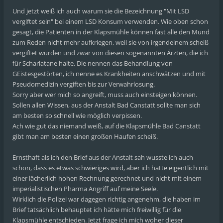
Und jetzt weiß ich auch warum sie die Bezeichnung "Mit LSD
vergiftet sein" bei einem LSD Konsum verwenden. Wie oben schon
gesagt, die Patienten in der Klapsmühle können fast alle den Mund
zum Reden nicht mehr aufkriegen, weil sie von irgendeinem scheiß
vergiftet wurden und zwar von diesen sogenannten Ärzten, die ich
für Scharlatane halte. Die nennen das Behandlung von
GEistesgestörten, ich nenne es Krankheiten anschwätzen und mit
Pseudomedizin vergiften bis zur Verwahrlosung.
Sorry aber wer mich so angreift, muss auch einsteigen können.
Sollen allen Wissen, aus der Anstalt Bad Canstatt sollte man sich
am besten so schnell wie möglich verpissen.
Ach wie gut das niemand weiß, auf die Klapsmühle Bad Canstatt
gibt man am besten einen großen Haufen scheiß.
Ernsthaft als ich den Brief aus der Anstalt sah wusste ich auch
schon, dass es etwas schwieriges wird, aber ich hatte eigentlich mit
einer lächerlich hohen Rechnung gerechnet und nicht mit einem
imperialistischen Pharma Angriff auf meine Seele.
Wirklich die Polizei war dagegen richtig angenehm, die haben im
Brief tatsächlich behauptet ich hätte mich freiwillig für die
Klapsmühle entschieden. Jetzt frage ich mich woher dieser