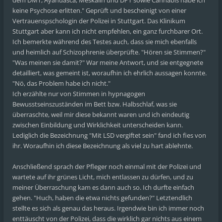
dem DMT, Ayahuasca, Meskalin und DPT sowie Cannabis habe ich
keine Psychose erlitten." Geprüft und bescheinigt von einer
Vertrauenspschologin der Polizei in Stuttgart. Das Klinikum
Stuttgart aber kann ich nicht empfehlen, ein ganz furchbarer Ort.
Ich bemerkte während des Testes auch, dass sie mich ebenfalls
und heimlich auf Schizophrenie überprüfte. "Hören sie Stimmen?"
"Was meinen sie damit?" War meine Antwort, und sie entgegnete
detailliert, was gemeint ist, woraufhin ich ehrlich aussagen konnte.
"Nö, das Problem habe ich nicht."
Ich erzählte nur von Stimmen in hypnagogen
Bewusstseinszuständen im Bett bzw. Halbschlaf, was sie
überraschte, weil mir diese bekannt waren und ich eindeutig
zwischen Einbildung und Wirklichkeit unterscheiden kann.
Lediglich die Bezeichnung "Mit LSD vergiftet sein" fand ich fies von
ihr. Woraufhin ich diese Bezeichnung als viel zu hart ablehnte.
Anschließend sprach der Pfleger noch einmal mit der Polizei und
wartete auf ihr grünes Licht, mich entlassen zu dürfen, und zu
meiner Überraschung kam es dann auch so. Ich durfte einfach
gehen. "Huch, haben die etwa nichts gefunden?" Letztendlich
stellte es sich als genau das heraus. Irgendwie bin ich immer noch
enttäuscht von der Polizei, dass die wirklich gar nichts aus einem