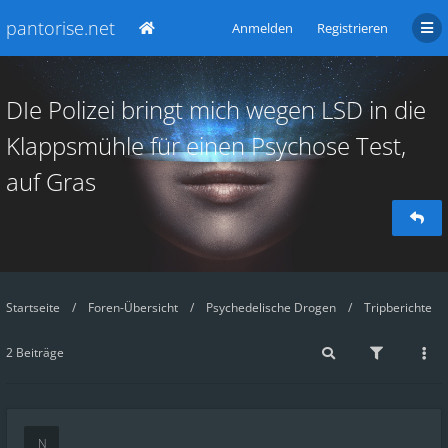
pantorise.net
Anmelden
Registrieren
DIe Polizei bringt mich wegen LSD in die
Klappsmühle für einen Psychose Test,
auf Gras
Startseite
Foren-Übersicht
Psychedelische Drogen
Tripberichte
2 Beiträge