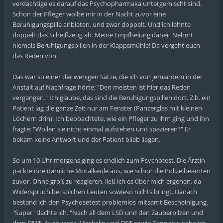
verdächtige es darauf das Psychopharmaka untergemischt sind.
Schon der Pfleger wollte mir in der Nacht zuvor eine
Beruhigungspille anbieten, und zwar doppelt. Und ich lehnte
doppelt das Scheißzeug ab. Meine Empfhelung daher: Nehmt
niemals Beruhigungspillen in der Klappsmühle! Da vergeht euch
das Reden von.
Das war so einer der wenigen Sätze, die ich von jemandem in der
Anstalt auf Nachfrage hörte: "Den meisten ist hier das Reden
vergangen." Ich glaube, das sind die Beruhigungspillen dort. Z.b. ein
Patient lag die ganze Zeit nur am Fenster (Panzerglas mit kleinen
Löchern drin). Ich beobachtete, wie ein Pfleger zu ihm ging und ihn
fragte: "Wollen sie nicht einmal aufstehen und spazieren?" Er
bekam keine Antwort und der Patient blieb liegen.
So um 10 Uhr morgens ging es endlich zum Psychotest. Die Ärztin
packte ihre dämliche Moralkeule aus, wie schon die Polizeibeamten
zuvor. Ohne groß zu reagieren, ließ ich es über mich ergehen, da
Widerspruch bei solchen Leuten sowieso nichts bringt. Danach
bestand ich den Psychosetest problemlos mitsamt Bescheinigung.
"Super" dachte ich. "Nach all dem LSD und den Zauberpilzen und