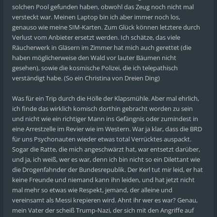
solchen Pool gefunden haben, obwohl das Zeug noch nicht mal
versteckt war. Meinen Laptop bin ich aber immer noch los,
genauso wie meine SIM-Karten. Zum Glück können letztere durch
Verlust vom Anbieter ersetzt werden. Ich schätze, das viele
Räucherwerk in Gläsern im Zimmer hat mich auch gerettet (die
haben möglicherweise den Wald vor lauter Bäumen nicht
gesehen), sowie die kosmische Polizei, die ich telepathisch
verständigt habe. (So ein Christina von Dreien Ding)
Was für ein Trip durch die Hölle der Klapsmühle. Aber mal ehrlich,
ich finde das wirklich komisch dorthin gebracht worden zu sein
und nicht wie ein richtiger Mann ins Gefängnis oder zumindest in
eine Arrestzelle im Revier wie im Western. War ja klar, dass die BRD
für uns Psychonauten wieder etwas total Verrücktes auspackt.
Sogar die Ratte, die mich angeschwärzt hat, war entsetzt darüber,
und ja, ich weiß, wer es war, denn ich bin nicht so ein Dilettant wie
die Drogenfahnder der Bundesrepublik. Der Kerl tut mir leid, er hat
keine Freunde und niemand kann ihn leiden, und hat jetzt nicht
mal mehr so etwas wie Respekt, jemand, der alleine und
vereinsamt als Messi krepieren wird. Ahnt ihr wer es war? Genau,
mein Vater der scheiß Trump-Nazi, der sich mit den Angriffe auf