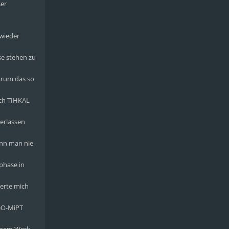
ser
 wieder
se stehen zu
warum das so
uch TIHKAL
erlassen
enn man nie
phase in
nerte mich
MeO-MiPT