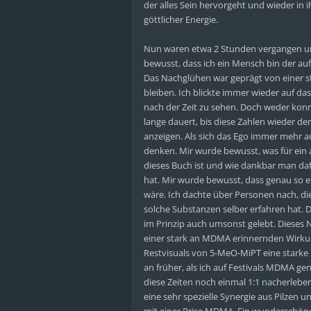
der alles Sein hervorgeht und wieder in 
göttlicher Energie.
Nun waren etwa 2 Stunden vergangen und
bewusst, dass ich ein Mensch bin der auf
Das Nachglühen war geprägt von einer star
bleiben. Ich blickte immer wieder auf d
nach der Zeit zu sehen. Doch weder konn
lange dauert, bis diese Zahlen wieder d
anzeigen. Als sich das Ego immer mehr 
denken. Mir wurde bewusst, was für ein
dieses Buch ist und wie dankbar man da
hat. Mir wurde bewusst, dass genau so 
wäre. Ich dachte über Personen nach, di
solche Substanzen selber erfahren hat. 
im Prinzip auch umsonst gelebt. Dieses
einer stark an MDMA erinnernden Wirkun
Restvisuals von 5-MeO-MiPT eine starke
an früher, als ich auf Festivals MDMA
diese Zeiten noch einmal 1:1 nacherlebe
eine sehr spezielle Synergie aus Pilzen