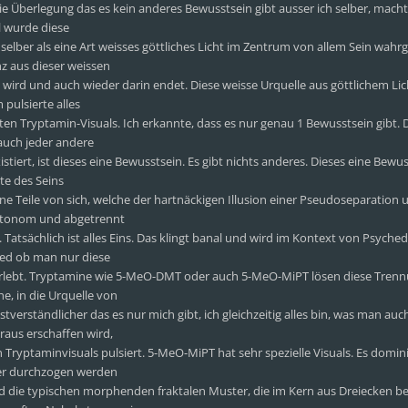
 Die Überlegung das es kein anderes Bewusstsein gibt ausser ich selber, macht
l wurde diese
selber als eine Art weisses göttliches Licht im Zentrum von allem Sein wa
nz aus dieser weissen
 wird und auch wieder darin endet. Diese weisse Urquelle aus göttlichem Lich
pulsierte alles
sten Tryptamin-Visuals. Ich erkannte, dass es nur genau 1 Bewusstsein gibt. 
 auch jeder andere
stiert, ist dieses eine Bewusstsein. Es gibt nichts anderes. Dieses eine Bewus
te des Seins
e Teile von sich, welche der hartnäckigen Illusion einer Pseudoseparation 
autonom und abgetrennt
atsächlich ist alles Eins. Das klingt banal und wird im Kontext von Psychede
hied ob man nur diese
erlebt. Tryptamine wie 5-MeO-DMT oder auch 5-MeO-MiPT lösen diese Tren
e, in die Urquelle von
tverständlicher das es nur mich gibt, ich gleichzeitig alles bin, was man auc
raus erschaffen wird,
Tryptaminvisuals pulsiert. 5-MeO-MiPT hat sehr spezielle Visuals. Es domin
der durchzogen werden
d die typischen morphenden fraktalen Muster, die im Kern aus Dreiecken be