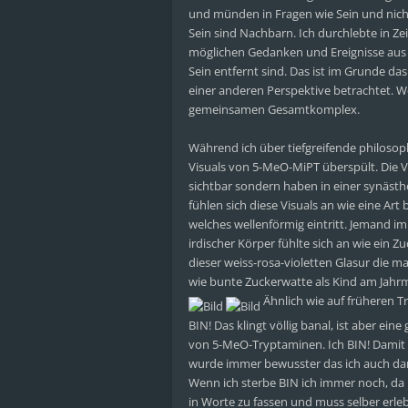
und münden in Fragen wie Sein und nicht
Sein sind Nachbarn. Ich durchlebte in Zeit
möglichen Gedanken und Ereignisse aus 
Sein entfernt sind. Das ist im Grunde das
einer anderen Perspektive betrachtet. We
gemeinsamen Gesamtkomplex.
Während ich über tiefgreifende philosop
Visuals von 5-MeO-MiPT überspült. Die Vi
sichtbar sondern haben in einer synästh
fühlen sich diese Visuals an wie eine Art 
welches wellenförmig eintritt. Jemand im
irdischer Körper fühlte sich an wie ein Z
dieser weiss-rosa-violetten Glasur die m
wie bunte Zuckerwatte als Kind am Jahr
Ähnlich wie auf früheren 
BIN! Das klingt völlig banal, ist aber ein
von 5-MeO-Tryptaminen. Ich BIN! Damit m
wurde immer bewusster das ich auch da
Wenn ich sterbe BIN ich immer noch, da ic
in Worte zu fassen und muss selber erle