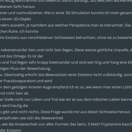
ge im Alltag wahrnehme und bewerte, davon abhängt, aus welchem Blickwinkel
habenen Sicht heraus
eren und nachvollziehen. Wie in einer 3D-Simulation konnte ich mein gesam
ei einem 3D-Objekt
 anders aussieht, je nachdem aus welcher Perspektive man es betrachtet. Da
schen Ruhe. Ich konnte
te Existenz aus verschiedenen Sichtweisen betrachten, ohne sie zu bewerte
 nebeneinander Sein und nicht Sein liegen. Diese weisse göttliche Urquelle, 
nd das Omega. Es ist der
und Tod liegen sehr knapp beieinander und sind wie Ying und Yang eine Ein
etigen Fluss der Abwechslung.
 Gleichzeitig erlischt das Bewusstsein einer Existenz nicht vollständig, son
der Pseudoseparation und wird
Vor dem geistigen inneren Auge empfand ich es so, wie wenn man einen Lichts
nd nicht Sein ab.
ser Stelle nicht nur Leben und Tod wie wir es aus dem irdischen Leben kenn
e wird häufig die
 gibt und nicht nichts. Diese Frage wurde mir aus dieser Sichtweise heraus
hempfinden wie sich die Abwesenheit
st, wie die Anwesenheit von allen Formen des Seins. 5-MeO-Tryptamine besch
 der Existenz