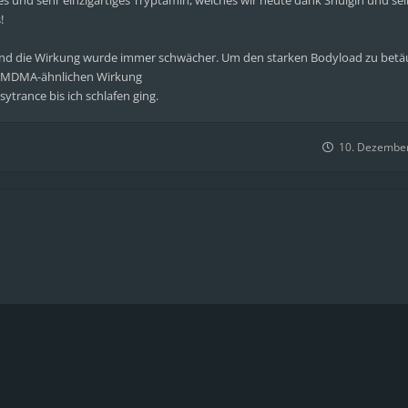
s und sehr einzigartiges Tryptamin, welches wir heute dank Shulgin und s
!
und die Wirkung wurde immer schwächer. Um den starken Bodyload zu be
hen MDMA-ähnlichen Wirkung
trance bis ich schlafen ging.
10. Dezember