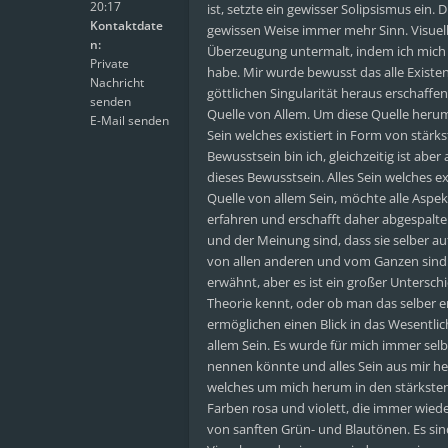
20:17
ist, setzte ein gewisser Solipsismus ein.
Kontaktdate
gewissen Weise immer mehr Sinn. Visuel
n:
Überzeugung untermalt, indem ich mich 
Private
habe. Mir wurde bewusst das alle Existe
Nachricht
göttlichen Singularität heraus erschaffen
senden
Quelle von Allem. Um diese Quelle herum 
E-Mail senden
Sein welches existiert in Form von stärk
Bewusstsein bin ich, gleichzeitig ist aber
dieses Bewusstsein. Alles Sein welches exi
Quelle von allem Sein, möchte alle Aspek
erfahren und erschafft daher abgespalten
und der Meinung sind, dass sie selber 
von allen anderen und vom Ganzen sind. T
erwähnt, aber es ist ein großer Untersc
Theorie kennt, oder ob man das selber 
ermöglichen einen Blick in das Wesentlich
allem Sein. Es wurde für mich immer selbs
nennen könnte und alles Sein aus mir he
welches um mich herum in den stärksten 
Farben rosa und violett, die immer wie
von sanften Grün- und Blautönen. Es sin