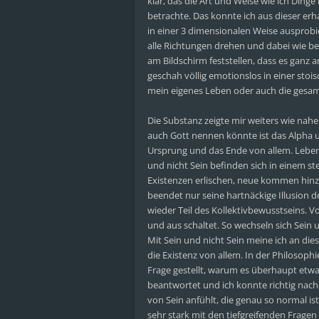
klar, das die Art und Weise wie ich Din
betrachte. Das konnte ich aus dieser er
in einer 3 dimensionalen Weise ausprobi
alle Richtungen drehen und dabei wie b
am Bildschirm feststellen, dass es ganz
geschah völlig emotionslos in einer stoi
mein eigenes Leben oder auch die gesam
Die Substanz zeigte mir weiters wie nahe
auch Gott nennen könnte ist das Alpha u
Ursprung und das Ende von allem. Leben 
und nicht Sein befinden sich in einem st
Existenzen erlischen, neue kommen hinzu.
beendet nur seine hartnäckige Illusion 
wieder Teil des Kollektivbewusstseins. 
und aus schaltet. So wechseln sich Sein u
Mit Sein und nicht Sein meine ich an die
die Existenz von allem. In der Philosophi
Frage gestellt, warum es überhaupt etwas
beantwortet und ich konnte richtig nac
von Sein anfühlt, die genau so normal i
sehr stark mit den tiefgreifenden Fragen