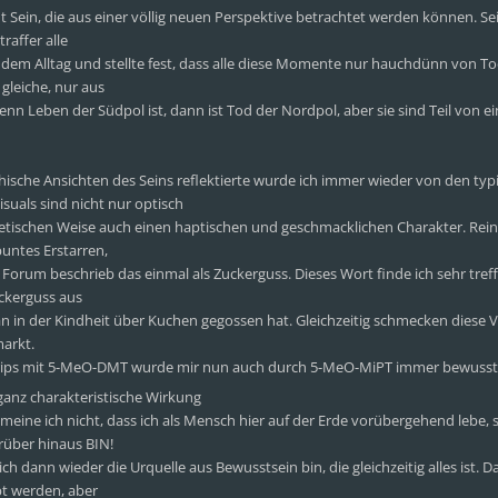
 Sein, die aus einer völlig neuen Perspektive betrachtet werden können. Se
raffer alle
dem Alltag und stellte fest, dass alle diese Momente nur hauchdünn von To
 gleiche, nur aus
nn Leben der Südpol ist, dann ist Tod der Nordpol, aber sie sind Teil von 
hische Ansichten des Seins reflektierte wurde ich immer wieder von den typ
suals sind nicht nur optisch
etischen Weise auch einen haptischen und geschmacklichen Charakter. Rein
buntes Erstarren,
 Forum beschrieb das einmal als Zuckerguss. Dieses Wort finde ich sehr tref
uckerguss aus
an in der Kindheit über Kuchen gegossen hat. Gleichzeitig schmecken diese V
markt.
Trips mit 5-MeO-DMT wurde mir nun auch durch 5-MeO-MiPT immer bewusst
e ganz charakteristische Wirkung
eine ich nicht, dass ich als Mensch hier auf der Erde vorübergehend lebe,
rüber hinaus BIN!
h dann wieder die Urquelle aus Bewusstsein bin, die gleichzeitig alles ist. D
bt werden, aber