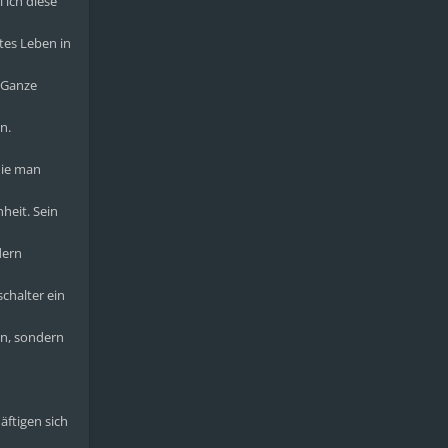
 ich diese
tes Leben in
s Ganze
n.
die man
heit. Sein
dern
chalter ein
en, sondern
äftigen sich