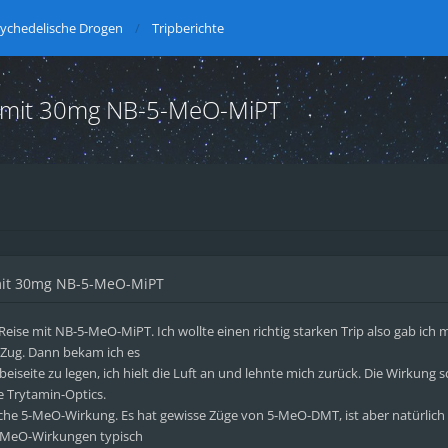
ychedelische Drogen
Tripberichte
ise mit 30mg NB-5-MeO-MiPT
e mit 30mg NB-5-MeO-MiPT
ise mit NB-5-MeO-MiPT. Ich wollte einen richtig starken Trip also gab ich 
m Zug. Dann bekam ich es
beiseite zu legen, ich hielt die Luft an und lehnte mich zurück. Die Wirkung s
e Trytamin-Optics.
pische 5-MeO-Wirkung. Es hat gewisse Züge von 5-MeO-DMT, ist aber natürlic
 5-MeO-Wirkungen typisch