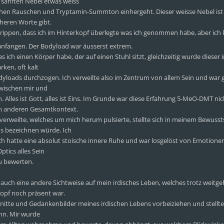
sanften Nebel etwas weiss
schen Rauschen und Tryptamin-Summton einhergeht. Dieser weisse Nebel ist
äheren Worte gibt.
trippen, dass ich im Hinterkopf überlegte was ich genommen habe, aber ich
fangen. Der Bodyload war äusserst extrem.
s ich einen Körper habe, der auf einen Stuhl sitzt, gleichzeitig wurde dieser 
ken, oft kalt
oads durchzogen. Ich verweilte also im Zentrum von allem Sein und war gl
zwischen mir und
 Alles ist Gott, alles ist Eins. Im Grunde war diese Erfahrung 5-MeO-DMT nic
nem anderen Gesamtkontext.
erweilte, welches um mich herum pulsierte, stellte sich in meinem Bewusst
us bezeichnen würde. Ich
ch hatte eine absolut stoische innere Ruhe und war losgelöst von Emotionen
tics alles Sein
u bewerten.
h auch eine andere Sichtweise auf mein irdisches Leben, welches trotz weitg
opf noch präsent war.
chnitte und Gedankenbilder meines irdischen Lebens vorbeiziehen und stellte 
ann. Mir wurde