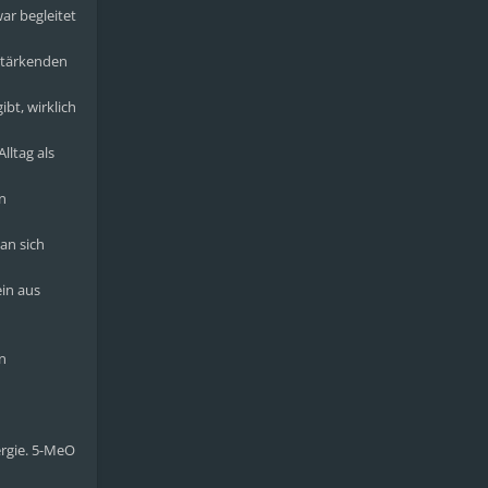
ar begleitet
 stärkenden
bt, wirklich
lltag als
in
an sich
ein aus
n
ergie. 5-MeO