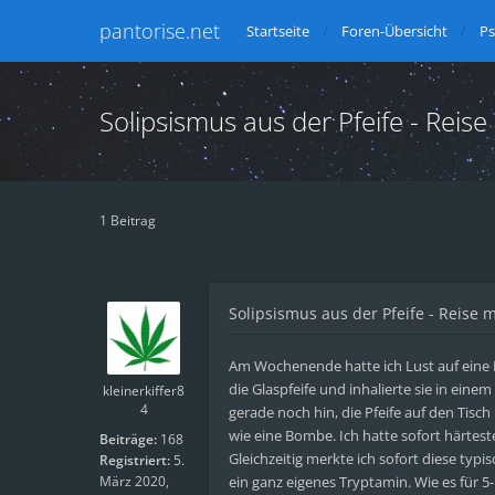
pantorise.net
Startseite
Foren-Übersicht
Ps
Solipsismus aus der Pfeife - Re
1 Beitrag
Solipsismus aus der Pfeife - Reis
Am Wochenende hatte ich Lust auf eine Re
die Glaspfeife und inhalierte sie in eine
kleinerkiffer8
4
gerade noch hin, die Pfeife auf den Tisch 
wie eine Bombe. Ich hatte sofort härtest
Beiträge:
168
Gleichzeitig merkte ich sofort diese ty
Registriert:
5.
März 2020,
ein ganz eigenes Tryptamin. Wie es für