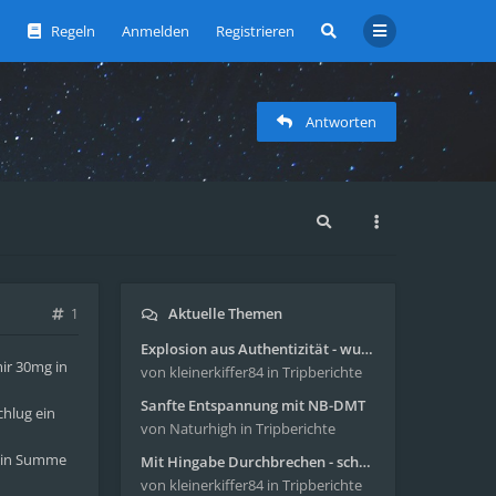
Regeln
Anmelden
Registrieren
Antworten
Aktuelle Themen
1
Explosion aus Authentizität - wunderbare Reise mit 4g Pilze
mir 30mg in
von kleinerkiffer84
in Tripberichte
Sanfte Entspannung mit NB-DMT
chlug ein
von Naturhigh
in Tripberichte
h in Summe
Mit Hingabe Durchbrechen - schöne Reise mit 4g Pilze
von kleinerkiffer84
in Tripberichte