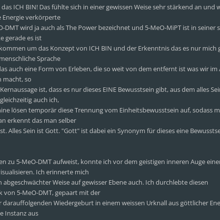
as ICH BIN! Das fühlte sich in einer gewissen Weise sehr stärkend an und w
Energie verkörperte
eO-DMT wird ja auch als The Power bezeichnet und 5-MeO-MiPT ist in seiner
e gerade es ist
u kommen um das Konzept von ICH BIN und der Erkenntnis das es nur mich gi
s menschliche Sprache
t das auch eine Form von Erleben, die so weit von dem entfernt ist was wir im A
n macht, so
Kernaussage ist, dass es nur dieses EINE Bewusstsein gibt, aus dem alles Se
leichzeitig auch ich,
amine lösen temporär diese Trennung vom Einheitsbewusstsein auf, sodass m
Man erkennt das man selber
st. Alles Sein ist Gott. "Gott" ist dabei ein Synonym für dieses eine Bewussts
ten zu 5-MeO-DMT aufweist, konnte ich vor dem geistigen inneren Auge eine
sualisieren. Ich erinnerte mich
n abgeschwächter Weise auf gewisser Ebene auch. Ich durchlebte diesen
k von 5-MeO-DMT, gepaart mit der
 darauffolgenden Wiedergeburt in einem weissen Urknall aus göttlicher En
le Instanz aus