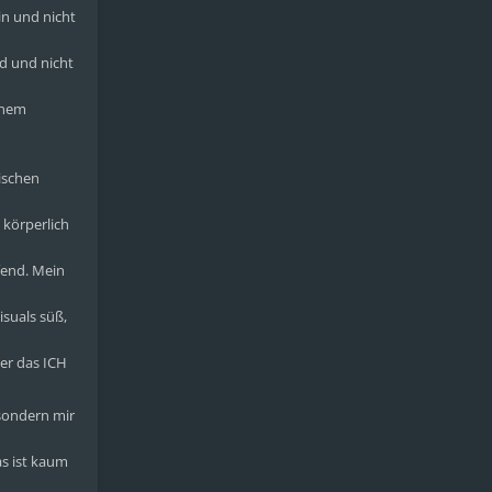
in und nicht
d und nicht
einem
ischen
 körperlich
fend. Mein
isuals süß,
er das ICH
 sondern mir
as ist kaum