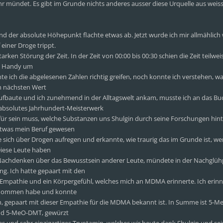
ihr mündet. Es gibt im Grunde nichts anderes ausser diese Urquelle aus weis
 der absolute Höhepunkt flachte etwas ab. Jetzt wurde ich mir allmählich
 einer Droge trippt.
ken Störung der Zeit. In der Zeit von 00:00 bis 00:30 schien die Zeit teilwei
as Handy um
te ich die abgelesenen Zahlen richtig greifen, noch konnte ich verstehen, 
en nächsten Wert
aufbaute und ich zunehmend in der Alltagswelt ankam, musste ich an das B
 absolutes Jahrhundert-Meisterwerk
für sein muss, welche Substanzen uns Shulgin durch seine Forschungen hint
etwas mein Beruf gewesen
e sich über Drogen aufregen und erkannte, wie traurig das im Grunde ist, w
Diese Leute haben
 Nachdenken über das Bewusstsein anderer Leute, mündete in der Nachglüh
g. Ich hatte gepaart mit den
 Empathie und ein Körpergefühl, welches mich an MDMA erinnerte. Ich erin
 genommen habe und konnte
n, gepaart mit dieser Empathie für die MDMA bekannt ist. In Summe ist 5-
 und 5-MeO-DMT, gewürzt