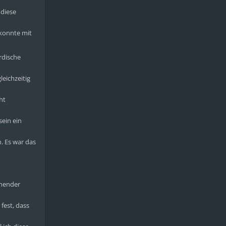
 diese
 konnte mit
irdische
eichzeitig
ht
sein ein
. Es war das
ehender
fest, dass