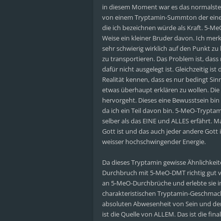
in diesem Moment war es das normalste d
von einem Tryptamin-Summton der eine 
die ich bezeichnen würde als Kraft. 5-M
Weise ein kleiner Bruder davon. Ich merk
sehr schwierig wirklich auf den Punkt z
zu transportieren. Das Problem ist, das
dafür nicht ausgelegt ist. Gleichzeitig is
Realität kennen, dass es nur bedingt Sin
etwas überhaupt erklären zu wollen. Die 
hervorgeht. Dieses eine Bewusstsein bin g
da ich ein Teil davon bin. 5-MeO-Trypt
selber als das EINE und ALLES erfährt. 
Gott ist und das auch jeder andere Gott i
weisser hochschwingender Energie.
Da dieses Tryptamin gewisse Ähnlichkei
Durchbruch mit 5-MeO-DMT richtig gut vi
an 5-MeO-Durchbrüche und erlebte sie i
charakteristischen Tryptamin-Geschmac
absoluten Abwesenheit von Sein und der
ist die Quelle von ALLEM. Das ist die fina