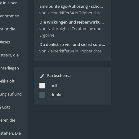
e in einer
Eine bunte Ego-Auflösung - schöne Reise mit 4-AcO-DMT
von kleinerkiffer84
in Tripberichte
hrgenommen
Die Wirkungen und Nebenwirkungen von LSD
von Naturhigh
in Tryptamine und
t ist die
Ergoline
Dieses
Du denkst so viel und siehst so wenig - wunderbare Reise mit 4g Pilze
von kleinerkiffer84
in Tripberichte
stsein, die
unterliegen
Farbschema
lika oft
hell
nung auf und
dunkel
h Gott
ieren die
stehen. Die