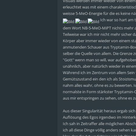
Visuals werden immer wieder von einem 
erleuchtet was mit einem charakteristi
weisse 5-MeO-Energie für die es keine n
Ich war so hart am 
dem Wort NB-5-MeO-MiPT nichts mehr an
Teilweise war ich mir nicht mehr sicher da
Körper aber immer wieder von einem star
anmutenden Schauer aus Tryptamin-Bodyl
selber die Quelle von allem. Die Grenze 
"Gott" wenn man so will, war aufgehoben.
unähnlich, aber natürlich wieder in ei
Während ich im Zentrum von allem Sein v
Gemütszustand ein den ich als Stoizism
nahm alles wahr, ohne es zu bewerten. I
normalste in Form stärkster Tryptamin-Op
aus mir entspringen zu sehen, ohne es z
Aus dieser Singularität heraus ergab sic
Auflösung des Egos irgendwo im Hinterk
Ich sah in Zeitraffer alle möglichen Abs
ich all diese Dinge völlig anders sehen k