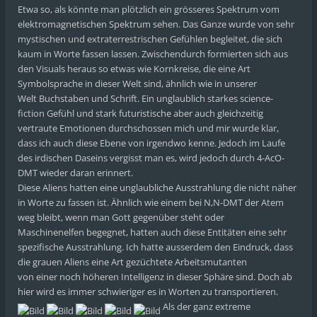
Etwa so, als könnte man plötzlich ein grösseres Spektrum vom
elektromagnetischen Spektrum sehen. Das Ganze wurde von sehr
mystischen und extraterrestrischen Gefühlen begleitet, die sich
kaum in Worte fassen lassen. Zwischendurch formierten sich aus
den Visuals heraus so etwas wie Kornkreise, die eine Art
Symbolsprache in dieser Welt sind, ähnlich wie in unserer
Welt Buchstaben und Schrift. Ein unglaublich starkes science-
fiction Gefühl und stark futuristische aber auch gleichzeitig
vertraute Emotionen durchschossen mich und mir wurde klar,
dass ich auch diese Ebene von irgendwo kenne. Jedoch im Laufe
des irdischen Daseins vergisst man es, wird jedoch durch 4-AcO-
DMT wieder daran erinnert.
Diese Aliens hatten eine unglaubliche Ausstrahlung die nicht näher
in Worte zu fassen ist. Ähnlich wie einem bei N,N-DMT der Atem
weg bleibt, wenn man Gott gegenüber steht oder
Maschinenelfen begegnet, hatten auch diese Entitäten eine sehr
spezifische Ausstrahlung. Ich hatte ausserdem den Eindruck, dass
die grauen Aliens eine Art gezüchtete Arbeitsmutanten
von einer noch höheren Intelligenz in dieser Sphäre sind. Doch ab
hier wird es immer schwieriger es in Worten zu transportieren.
Als der ganz extreme