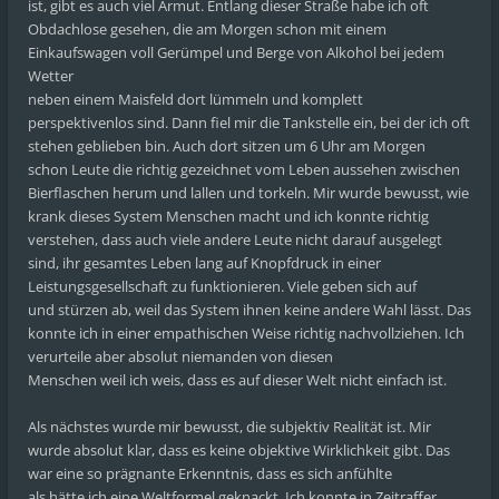
ist, gibt es auch viel Armut. Entlang dieser Straße habe ich oft
Obdachlose gesehen, die am Morgen schon mit einem
Einkaufswagen voll Gerümpel und Berge von Alkohol bei jedem
Wetter
neben einem Maisfeld dort lümmeln und komplett
perspektivenlos sind. Dann fiel mir die Tankstelle ein, bei der ich oft
stehen geblieben bin. Auch dort sitzen um 6 Uhr am Morgen
schon Leute die richtig gezeichnet vom Leben aussehen zwischen
Bierflaschen herum und lallen und torkeln. Mir wurde bewusst, wie
krank dieses System Menschen macht und ich konnte richtig
verstehen, dass auch viele andere Leute nicht darauf ausgelegt
sind, ihr gesamtes Leben lang auf Knopfdruck in einer
Leistungsgesellschaft zu funktionieren. Viele geben sich auf
und stürzen ab, weil das System ihnen keine andere Wahl lässt. Das
konnte ich in einer empathischen Weise richtig nachvollziehen. Ich
verurteile aber absolut niemanden von diesen
Menschen weil ich weis, dass es auf dieser Welt nicht einfach ist.
Als nächstes wurde mir bewusst, die subjektiv Realität ist. Mir
wurde absolut klar, dass es keine objektive Wirklichkeit gibt. Das
war eine so prägnante Erkenntnis, dass es sich anfühlte
als hätte ich eine Weltformel geknackt. Ich konnte in Zeitraffer