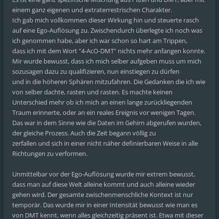
einem ganz eigenen und extraterrestrischen Charakter.
Ich gab mich vollkommen dieser Wirkung hin und steuerte rasch
auf eine Ego-Auflösung zu. Zwischendurch überlegte ich noch was
ich genommen habe, aber ich war schon so hart am Trippen,
dass ich mit dem Wort "4-AcO-DMT" nichts mehr anfangen konnte.
Mir wurde bewusst, dass ich mich selber aufgeben muss um mich
sozusagen dazu zu qualifizieren, nun einstiegen zu dürfen
und in die höheren Sphären mitzufahren. Die Gedanken die ich wie
von selber dachte, rasten und rasten. Es machte keinen
Unterschied mehr ob ich mich an einen lange zurückliegenden
Traum erinnerte, oder an ein reales Ereignis vor wenigen Tagen.
Das war in dem Sinne wie die Daten im Gehirn abgerufen wurden,
der gleiche Prozess. Auch die Zeit begann völlig zu
zerfallen und sich in einer nicht näher definierbaren Weise in alle
Richtungen zu verformen.
Unmittelbar vor der Ego-Auflösung wurde mir extrem bewusst,
dass man auf diese Welt alleine kommt und auch alleine wieder
gehen wird. Der gesamte zwischenmenschliche Kontext ist nur
temporär. Das wurde mir in einer Intensität bewusst wie man es
von DMT kennt, wenn alles gleichzeitig präsent ist. Etwa mit dieser