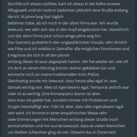
Durchbruch etwas nachlies, kam ich etwas in die Nähe unserer
Alltagswelt und ich raste in Gedanken plötzlich eine Straße entlang,
die ich 16 Jahre lang fast täglich
befahren habe, als ich noch in der alten Firma war. Mir wurde
bewusst, wie sehr sich das in den Kopf eingebrannt hat, obwohl ich
von der alten Firma jetzt schon einige Jahre weg bin.
Das Szenario pulsierte in den unglaublichsten Visuals, sehr ähnlich
wie Pilze und ich erlebte in Zeitraffer alle möglichen Emotionen und
Ereignisse die sich in all den Jahren
entlang dieser Strasse abgespielt hatten. Mir fiel wieder ein, wie oft
ich dort an einem Montag kotzen stehen geblieben bin und
erinnerte mich an meine traditionellen Kotz-Plätze.
Gleichzeitig wurde mir bewusst, dass heute alles egal ist, was
damals wichtig war. Alles ist irgendwann egal. Temporär jedoch war
oder ist es wichtig. Eine Konsequenz davon ist aber,
dass man nie gelebt hat, sondern immer mit Problemen und
Sorgen beschäftigt war. Fakt ist aber, dass alles irgendwann egal
sein wird. Ich konnte in einer empathischen Weise sehr
viele Erinnerungen mit Menschen entlang dieser Straße noch
einmal erleben und mir wurde bewusst, dass es vielen Menschen
um Welten schlechter ging als mir. Obwohl das in Österreich