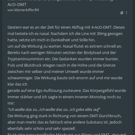
AcO-DMT
von
kleinerkiffer84
1
Gestern war es an der Zeit für einen Abflug mit 4-AcO-DMT. Dieses
mal testete ich es nasal. Nachdem ich die Line mit 30mg gezogen
hatte, setzte ich mich in Dunkelheit und Stille hin,
um auf die Wirkung zu warten. Nasal flutet es extrem schnell an.
Bereits nach wenigen Minuten setzten der Bodyload und der
Tryptaminsummton ein. Die Gedanken wurden immer bunter,
Puls und Blutdruck stiegen rasch in die Höhe und die Grenze
zwischen mir selber und meiner Umwelt wurde immer
schwammiger. Die Wirkung baute sich enorm auf und mir wurde
klar das ich
gerade auf eine Ego-Auflösung zusteuere. Das Körpergefühl wurde
immer stärker und ich sagte in einem inneren Monolog noch zu
mir:
"Ich wollte das so...Ich wollte das so...Ich gebe alles auf"
Die Wirkung ging stark in Richtung von einem DMT-Durchbruch,
aber man merkt das es faktisch eine andere Substanz ist. Jedoch
ebenfalls sehr schön und sehr speziell.
Es ist eine ganz spezifische Mischung aus Pilzen und DMT, aber mit