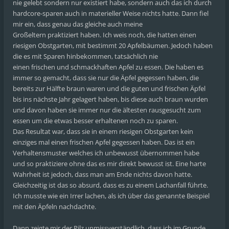
nie gelebt sondern nur existiert habe, sondern auch das ich durch
hardcore-sparen auch in materieller Weise nichts hatte. Dann fiel
mir ein, dass genau das gleiche auch meine
Großeltern praktiziert haben. Ich weis noch, die hatten einen
riesigen Obstgarten, mit bestimmt 20 Apfelbäumen. Jedoch haben
die es mit Sparen hinbekommen, tatsächlich nie
einen frischen und schmackhaften Apfel zu essen. Die haben es
immer so gemacht, dass sie nur die Äpfel gegessen haben, die
bereits zur Hälfte braun waren und die guten und frischen Äpfel
bis ins nächste Jahr gelagert haben, bis diese auch braun wurden
und davon haben sie immer nur die ältesten rausgesucht zum
essen um die etwas besser erhaltenen noch zu sparen.
Das Resultat war, dass sie in einem riesigen Obstgarten kein
einziges mal einen frischen Apfel gegessen haben. Das ist ein
Verhaltensmuster welches ich unbewusst übernommen habe
und so praktiziere ohne das es mir direkt bewusst ist. Eine harte
Wahrheit ist jedoch, dass man am Ende nichts davon hatte.
Gleichzeitig ist das so absurd, dass es zu einem Lachanfall führte.
Ich musste wie ein Irrer lachen, als ich über das genannte Beispiel
mit den Äpfeln nachdachte.
Dann zeigte mir der Pilz unmissverständlich, dass ich im Grunde