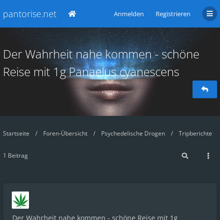
pantorise.net
Anmelden
Registrieren
Der Wahrheit nahe kommen - schöne
Reise mit 1g Panaelus cyanescens
Startseite
Foren-Übersicht
Psychedelische Drogen
Tripberichte
1 Beitrag
Der Wahrheit nahe kommen - schöne Reise mit 1g