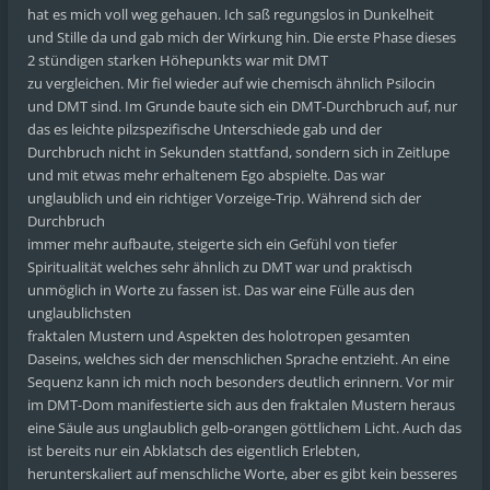
hat es mich voll weg gehauen. Ich saß regungslos in Dunkelheit
und Stille da und gab mich der Wirkung hin. Die erste Phase dieses
2 stündigen starken Höhepunkts war mit DMT
zu vergleichen. Mir fiel wieder auf wie chemisch ähnlich Psilocin
und DMT sind. Im Grunde baute sich ein DMT-Durchbruch auf, nur
das es leichte pilzspezifische Unterschiede gab und der
Durchbruch nicht in Sekunden stattfand, sondern sich in Zeitlupe
und mit etwas mehr erhaltenem Ego abspielte. Das war
unglaublich und ein richtiger Vorzeige-Trip. Während sich der
Durchbruch
immer mehr aufbaute, steigerte sich ein Gefühl von tiefer
Spiritualität welches sehr ähnlich zu DMT war und praktisch
unmöglich in Worte zu fassen ist. Das war eine Fülle aus den
unglaublichsten
fraktalen Mustern und Aspekten des holotropen gesamten
Daseins, welches sich der menschlichen Sprache entzieht. An eine
Sequenz kann ich mich noch besonders deutlich erinnern. Vor mir
im DMT-Dom manifestierte sich aus den fraktalen Mustern heraus
eine Säule aus unglaublich gelb-orangen göttlichem Licht. Auch das
ist bereits nur ein Abklatsch des eigentlich Erlebten,
herunterskaliert auf menschliche Worte, aber es gibt kein besseres