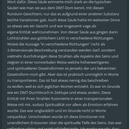
Wort dafür. Diese Säule erinnerte mich stark an die typischen
Säulen wie man sie aus dem DMT-Dom kennt, mit diesen
Rundum-Gesichtern, nur das es aufgrund einer anderen Substanz
leichte Variationen gab. Auch diese Säule hatte im weitesten Sinne
so etwas wie ein Gesicht und war insgesamt vage als
eigene Entität wahrzunehmen. Von dieser Säule aus gingen dann
Lichtstrahlen aus göttlichem Licht in verschiedene Richtungen.
Wobei die Aussage "in verschiedene Richtungen" nicht als
3 dimensionale Beschreibung verstanden werden darf, sondern
vielmehr durchdrangen diese Strahlen alle Aspekte des Seins und
zeigten in einer nonverbalen Weise welche höherwertigeren
und spirituelleren Daseinsformen es jenseits der uns bekannten
Daseinsform noch gibt. Aber das ist praktisch unmöglich in Worte
zu transportieren. Das ist fast etwas nervig das beschreiben
zu wollen, weil es sich jeglichen Worten entzieht. Es war im Grunde
wie ein DMT-Durchbruch in Zeitlupe und etwas anders. Diese
Entität mit ihren Strahlen fusionierte in einer transpersonalen
Weise mit mir, sodass Spiritualität vor allem als Emotion erfahren
wurde. Das war unglaublich und im Grunde nicht in Worte
verpackbar. Umschreiben würde ich diese Emotionen mit
unendlichem Erstaunen über die spirituelle Tiefe des Seins. Das war
unfassbar schön und spirituell tiefgründig. Ich merke gerade, dass