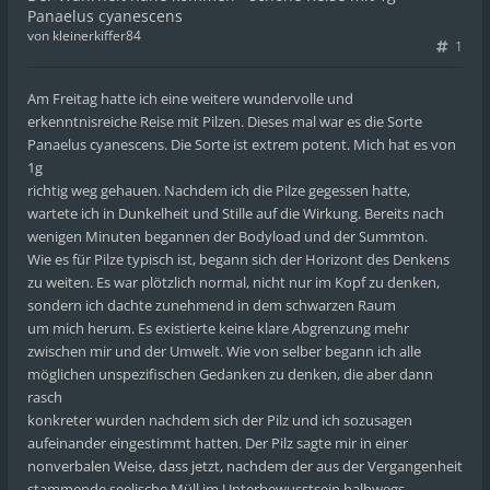
Panaelus cyanescens
von
kleinerkiffer84
1
Am Freitag hatte ich eine weitere wundervolle und
erkenntnisreiche Reise mit Pilzen. Dieses mal war es die Sorte
Panaelus cyanescens. Die Sorte ist extrem potent. Mich hat es von
1g
richtig weg gehauen. Nachdem ich die Pilze gegessen hatte,
wartete ich in Dunkelheit und Stille auf die Wirkung. Bereits nach
wenigen Minuten begannen der Bodyload und der Summton.
Wie es für Pilze typisch ist, begann sich der Horizont des Denkens
zu weiten. Es war plötzlich normal, nicht nur im Kopf zu denken,
sondern ich dachte zunehmend in dem schwarzen Raum
um mich herum. Es existierte keine klare Abgrenzung mehr
zwischen mir und der Umwelt. Wie von selber begann ich alle
möglichen unspezifischen Gedanken zu denken, die aber dann
rasch
konkreter wurden nachdem sich der Pilz und ich sozusagen
aufeinander eingestimmt hatten. Der Pilz sagte mir in einer
nonverbalen Weise, dass jetzt, nachdem der aus der Vergangenheit
stammende seelische Müll im Unterbewusstsein halbwegs