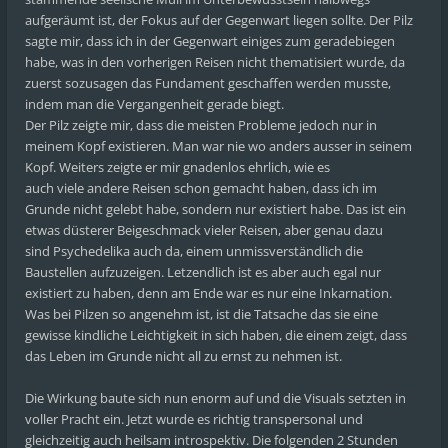
aufgeräumt ist, der Fokus auf der Gegenwart liegen sollte. Der Pilz
sagte mir, dass ich in der Gegenwart einiges zum geradebiegen
habe, was in den vorherigen Reisen nicht thematisiert wurde, da
zuerst sozusagen das Fundament geschaffen werden musste,
indem man die Vergangenheit gerade biegt.
Der Pilz zeigte mir, dass die meisten Probleme jedoch nur in
meinem Kopf existieren. Man war nie wo anders ausser in seinem
Kopf. Weiters zeigte er mir gnadenlos ehrlich, wie es
auch viele andere Reisen schon gemacht haben, dass ich im
Grunde nicht gelebt habe, sondern nur existiert habe. Das ist ein
etwas düsterer Beigeschmack vieler Reisen, aber genau dazu
sind Psychedelika auch da, einem unmissverständlich die
Baustellen aufzuzeigen. Letzendlich ist es aber auch egal nur
existiert zu haben, denn am Ende war es nur eine Inkarnation.
Was bei Pilzen so angenehm ist, ist die Tatsache das sie eine
gewisse kindliche Leichtigkeit in sich haben, die einem zeigt, dass
das Leben im Grunde nicht all zu ernst zu nehmen ist.
Die Wirkung baute sich nun enorm auf und die Visuals setzten in
voller Pracht ein. Jetzt wurde es richtig transpersonal und
gleichzeitig auch heilsam introspektiv. Die folgenden 2 Stunden