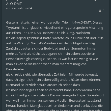
AcO-DMT
von
kleinerkiffer84
1
Gestern hatte ich einen wundervollen Trip mit 4-AcO-DMT. Dieses
Tryptamin ist unglaublich visuell und eine ganz spezielle Mischung
aus Pilzen und DMT. Als Dosis wählte ich 30mg. Nachdem
ich die Kapsel geschluckt hatte, wartete ich in Dunkelheit und Stille
auf die Wirkung. Nach 45 Minuten kam der richtige Einschlag.
Zunächst bauten sich der Bodyload und der Summton immer
mehr auf und als nächstes begann ich mein Leben aus vielen
Perspektiven gleichzeitig zu sehen. Es war fast ein wenig so wie
man es von Salvia kennt, wenn man mehrere mögliche
Parralelleben
gleichzeitig sieht, wie alternative Zeitlinien. Mir wurde bewusst,
dass ich eigentlich mein Leben völlig anders hätte leben können.
Niemand ist letztlich schuld ausser ich selber, dass
ich mein bisheriges Leben so verbracht habe. Doch warum habe
ich nicht völlig anders gelebt? Das war eine gute Frage. Die Antwort
war, weil man immer aus seinem aktuellen Bewusstseinszustand
heraus handelt. Man glaubt seinen Gedanken und denkt, dass die
objektiv richtig sind. Letztlich gibt es keine objektive Realität oder