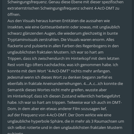
Schwingungsfrequenz. Genau diese Ebene mit dieser spezifischen
extraterrstrischen Schwingungsfrequenz scheint 4-AcO-DMT zu
öffnen.
Aus den Visuals heraus kamen Entitäten die aussahen wie
Insekten, wie eine Gottesanbeterin oder sowas, mit unglaublich
schwarz glänzenden Augen, die wiederum gleichzeitig in bunte
Tryptaminvisuals zerstrahlen. Die Visuals waren enorm. Alles
flackerte und pulsierte in allen Farben des Regenbogens in den
unglaublichsten fraktalen Mustern. Ich war so hart am
Trippen, dass ich zwischendurch im Hinterkopf mit dem letzten
Rest vom Ego öfters nachdachte, was ich genommen habe. Ich
konnte mit dem Wort "4-AcO-DMT" nichts mehr anfangen.
Jedesmal wenn ich dieses Wort zu denken begann zerfiel es
ebenfalls in fraktale Aneinanderreihungen. 4....A..c...ich konnte die
Semantik dieses Wortes nicht mehr greifen, wusste aber
im Hinterkopf, dass ich diesen Zustand willentlich herbeigeführt
habe. Ich war so hart am trippen. Teilweise war ich auch im DMT-
Dom, in dem aber ein etwas anderer Film sozusagen lief,
auf der Frequenz von 4-AcO-DMT. Der Dom wirkte wie eine
unglaubliche hyperbole Sphäre, die in mehr als 3 Raumachsen um
sich selbst rotierte und in den unglaublichsten fraktalen Mustern
pulsierte.