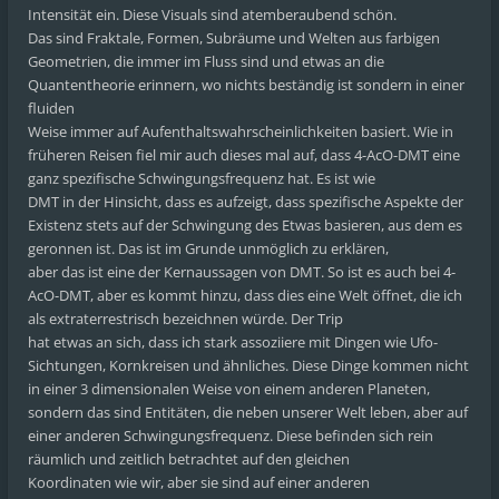
Intensität ein. Diese Visuals sind atemberaubend schön.
Das sind Fraktale, Formen, Subräume und Welten aus farbigen
Geometrien, die immer im Fluss sind und etwas an die
Quantentheorie erinnern, wo nichts beständig ist sondern in einer
fluiden
Weise immer auf Aufenthaltswahrscheinlichkeiten basiert. Wie in
früheren Reisen fiel mir auch dieses mal auf, dass 4-AcO-DMT eine
ganz spezifische Schwingungsfrequenz hat. Es ist wie
DMT in der Hinsicht, dass es aufzeigt, dass spezifische Aspekte der
Existenz stets auf der Schwingung des Etwas basieren, aus dem es
geronnen ist. Das ist im Grunde unmöglich zu erklären,
aber das ist eine der Kernaussagen von DMT. So ist es auch bei 4-
AcO-DMT, aber es kommt hinzu, dass dies eine Welt öffnet, die ich
als extraterrestrisch bezeichnen würde. Der Trip
hat etwas an sich, dass ich stark assoziiere mit Dingen wie Ufo-
Sichtungen, Kornkreisen und ähnliches. Diese Dinge kommen nicht
in einer 3 dimensionalen Weise von einem anderen Planeten,
sondern das sind Entitäten, die neben unserer Welt leben, aber auf
einer anderen Schwingungsfrequenz. Diese befinden sich rein
räumlich und zeitlich betrachtet auf den gleichen
Koordinaten wie wir, aber sie sind auf einer anderen