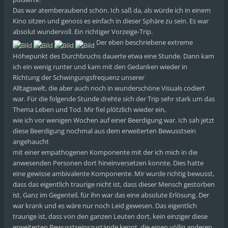
Das war atemberaubend schön. Ich saß da, als würde ich in einem
Kino sitzen und genoss es einfach in dieser Sphäre zu sein. Es war
absolut wundervoll. Ein richtiger Vorzeige-Trip.
Der eben beschriebene extreme
Höhepunkt des Durchbruchs dauerte etwa eine Stunde. Dann kam
ich ein wenig runter und kam mit den Gedanken wieder in
Richtung der Schwingungsfrequenz unserer
Alltagswelt, die aber auch noch in wunderschöne Visuals codiert
war. Für die folgende Stunde drehte sich der Trip sehr stark um das
Thema Leben und Tod. Mir fiel plötzlich wieder ein,
wie ich vor wenigen Wochen auf einer Beerdigung war. Ich sah jetzt
diese Beerdigung nochmal aus dem erweiterten Bewusstsein
angehaucht
mit einer empathogenen Komponente mit der ich mich in die
anwesenden Personen dort hineinversetzen konnte. Dies hatte
eine gewisse ambivalente Komponente. Mir wurde richtig bewusst,
dass das eigentlich traurige nicht ist, dass dieser Mensch gestorben
ist. Ganz im Gegenteil, für ihn war das eine absolute Erlösung. Der
war krank und es wäre nur noch Leid gewesen. Das eigentlich
traurige ist, dass von den ganzen Leuten dort, kein einziger diese
erweiterten Bewusstseinszustände kennt, die einen völlig anderen