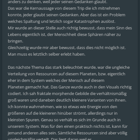
anders zu denken, weil jeder seinen Gedanken glaubt.
Das war die Kernaussage von diesem Trip die ich mitnehmen
konnte, jeder glaubt seinen Gedanken. Aber das ist ein Problem
welches Spaltung und letzlich sogar Katastrophen auslöst.
Mir wurde an dieser Stelle auch richtig bewusst, dass mein Sinn des
Lebens eigentlich ist, der Menschheit diese Sphären näher zu
bringen.
Gleichzeitig wurde mir aber bewusst, dass dies nicht möglich ist.
Man muss es letztlich selber erlebt haben.
Das nächste Thema das stark beleuchtet wurde, war die ungleiche
Verteilung von Ressourcen auf diesem Planeten, bzw. eigentlich
eher in dem System welches der Mensch auf diesem
Planeten gemacht hat. Das Ganze wurde auch in den Visuals richtig
codiert. Ich sah fraktale morphende Gebilde die verhältnismäßig
groß waren und daneben deutlich kleinere Varianten von ihnen.
Ich konnte wahrnehmen, wie so etwas wie Energie von den
größeren auf die kleineren hinüber strömt, allerdings nur in
kleinsten Spuren. Genau so verhält es sich im Grunde auch in
unserem System. Was für den einen praktisch nichts ist, kann für
jemand anderen alles sein. Sämtliche Ressourcen sind aber völlig
ungleichmäßig verteilt. Das liegt daran weil es