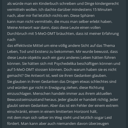
als würde man ein Kinderbuch schreiben und Dinge kindergerecht
vermitteln wollen. Ich dachte darüber mindestens 15 Minuten
nach, aber mir fiel letztlich nichts ein. Diese Sphären
kann man nicht vermitteln, die muss man selber erlebt haben.
Meine Antwort war dann, dass diese Leute einen vollen
Durchbruch mit 5-MeO-DMT bräuchten, dass ist meiner Erfahrung
nach
das effektivste Mittel um eine völlig andere Sicht auf das Thema
Leben, Tod und Existenz zu bekommen. Mir wurde bewusst, dass
diese Leute objektiv auch ein ganz anderes Leben hätten führen
können. Sie hätten sich mit Psychedelika beschäftigen können und
auf 5-MeO-DMT stossen können. Doch warum haben sie es nicht
gemacht? Die Antwort ist, weil sie ihren Gedanken glauben.
Sie glauben in ihren Gedanken das Drogen etwas schlechtes sind
und würden gar nicht in Erwägung ziehen, diese Richtung
einzuschlagen. Menschen handeln immer aus ihrem aktuellen
Bewusstseinszustand heraus. Jeder glaubt er handelt richtig. Jeder
glaubt seinen Gedanken. Aber das ist ein Fehler der einem extrem
einschränkt, einem in einem limitierten Horizont hält,
mit dem man sich selber im Weg steht und letztlich sogar Leid
fördert. Man kann aber auch niemanden davon überzeugen