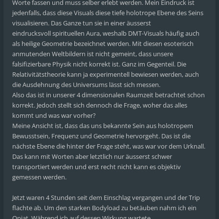
Worte fassen und muss selber erlebt werden. Mein Eindruck ist
jedenfalls, dass diese Visuals diese tiefe holotrope Ebene des Seins
visualisieren. Das Ganze tun sie in einer äusserst
eindrucksvoll spirituellen Aura, weshalb DMT-Visuals häufig auch
als heilige Geometrie bezeichnet werden. Mit diesen esoterisch
anmutenden Weltbildern ist nicht gemeint, dass unsere
falsifizierbare Physik nicht korrekt ist. Ganz im Gegenteil. Die
Relativitätstheorie kann ja experimentell bewiesen werden, auch
die Ausdehnung des Universums lässt sich messen.
Also das ist in unserer 4 dimensionalen Raumzeit betrachtet schon
korrekt. Jedoch stellt sich dennoch die Frage, woher das alles
kommt und was war vorher?
Meine Ansicht ist, dass das uns bekannte Sein aus holotropem
Bewusstsein, Frequenz und Geometrie hervorgeht. Das ist die
nächste Ebene die hinter der Frage steht, was war vor dem Urknall.
Das kann mit Worten aber letztlich nur äusserst schwer
transportiert werden und erst recht nicht kann es objektiv
gemessen werden.
Jetzt waren 4 Stunden seit dem Einschlag vergangen und der Trip
flachte ab. Um den starken Bodyload zu betäuben nahm ich ein
Opiat. Während ich auf dessen Wirkung wartete