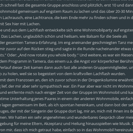
h schnell fast die gesamte Gruppe anschloss und plötzlich, erst 10 und dan
im Wohnmobil gemeinsam auf engstem Raum zu lachen und das über 20-30 Mi
ein Lachrausch, eine Lachtrance, die kein Ende mehr zu finden schien und in 
it Sex hier mit Lachen.
ppe und aus dem Lachflash entwickelte sich eine Wohnmobilparty auf engst
 Das Lachen, unglaublich schön und heilsam, wie Balsam für die Seele als
er gesamten Tamera-Erfahrung. Im eng aneinander geschmiegten Tanz mel
e mir zuvor auf den Rücken stieg und sagte in die Runde nacheinander etwas
ts.“ Oder: „And now rotate you whole body.“ Und weitere, es war ein Riesen
 dem Programm in Tamera, das einem u.a. die Angst vor körperlicher Berüh
erlauf dieser Zeit kamen dann auch fast alle anderen Gruppenmitglieder, u
 zu holen, weil sie so begeistert von dem kraftvollen Lachflash wurden.
ig mit dem Franzosen an, den ich zuvor schon in der Drogenkolumne erwähnt
ief, der mir aber sehr sympathisch war. Ein Paar aber war nicht im Wohnm
 und entfernte mich nach einiger Zeit von der Gruppe im Wohnmobil und ka
ntime Unterhaltung jenes Paares in einem der anderen Wohnmobile, einfach
Sie lagen gemeinsam im Bett, als ich spontan hereinkam, und dann bot der se
uges, der mit der Sängerin der Gruppe dort lag, mir an, mich mit ihnen ins Be
ihnen. Wir hatten ein sehr angenehmes und wunderbares Gespräch über mein
ergebung für meine Eltern, Akzeptanz und Heilung hinausspielten wie Musik. 
 von mir, dass ich mich getraut habe, einfach so in das Wohnmobil hereinz