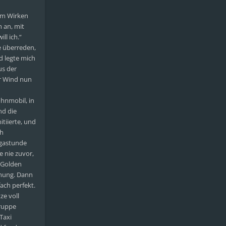
nem Wirken
 an, mit
ll ich.“
e überreden,
d legte mich
us der
er Wind nun
hnmobil, in
nd die
tiierte, und
ch
ogastunde
e nie zuvor,
 „Golden
rmung. Dann
ach perfekt.
ze voll
Gruppe
 Taxi