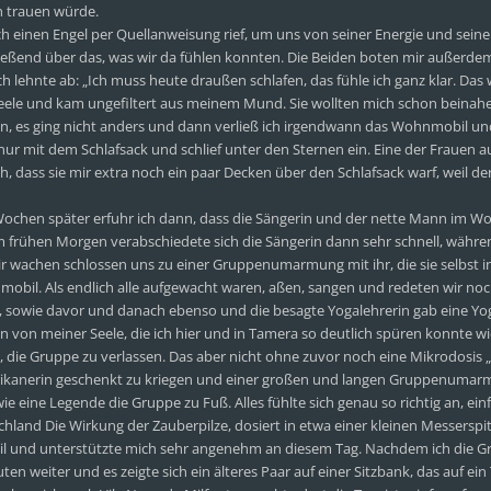
n trauen würde.
h einen Engel per Quellanweisung rief, um uns von seiner Energie und sei
ließend über das, was wir da fühlen konnten. Die Beiden boten mir außerdem
lehnte ab: „Ich muss heute draußen schlafen, das fühle ich ganz klar. Das wi
Seele und kam ungefiltert aus meinem Mund. Sie wollten mich schon beinah
en, es ging nicht anders und dann verließ ich irgendwann das Wohnmobil un
, nur mit dem Schlafsack und schlief unter den Sternen ein. Eine der Frauen a
, dass sie mir extra noch ein paar Decken über den Schlafsack warf, weil d
Wochen später erfuhr ich dann, dass die Sängerin und der nette Mann im Wo
m frühen Morgen verabschiedete sich die Sängerin dann sehr schnell, währe
r wachen schlossen uns zu einer Gruppenumarmung mit ihr, die sie selbst ini
mobil. Als endlich alle aufgewacht waren, aßen, sangen und redeten wir no
s, sowie davor und danach ebenso und die besagte Yogalehrerin gab eine Y
n von meiner Seele, die ich hier und in Tamera so deutlich spüren konnte wi
, die Gruppe zu verlassen. Das aber nicht ohne zuvor noch eine Mikrodosis
erikanerin geschenkt zu kriegen und einer großen und langen Gruppenuma
 eine Legende die Gruppe zu Fuß. Alles fühlte sich genau so richtig an, einf
chland Die Wirkung der Zauberpilze, dosiert in etwa einer kleinen Messerspit
subtil und unterstützte mich sehr angenehm an diesem Tag. Nachdem ich die 
ten weiter und es zeigte sich ein älteres Paar auf einer Sitzbank, das auf ein