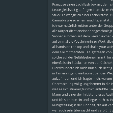
Franzose einen Lachflash bekam, dem sic
Leute gleichzeitig anfingen intensiv 
Stück. Es war gleich einer Lachekstase, 
Cannabis wie zu einem machte, anstatt m
Ich war natürlich mitten unter der Gru
alle Körper dicht aneinander geschmiegt.
Sahnehäubchen auf dem Seelenkuchen d
auf einmal die Yogalehrerin zu Wort, di
all hands on the top and shake your wais
dem alle mitmachten. U.a. getragen von
solche auf der Gefühlsebene nimmt. Im V
ebenfalls ein Stückchen von der C-Schoko
Hier freundete ich mich nun auch richt
in Tamera irgendwie kaum über den Weg l
aufzufinden und ich fragte mich, warum
Überraschung völlig ungehemmt in die i
weil es sich stimmig für mich anfühlte. 
Mann und einer der Initiator dieses Ausfl
und ich stimmte ein und legte mich zu 
Ruhigstellung in der Kindheit, die auf V
war auch sehr überrascht und verblüfft