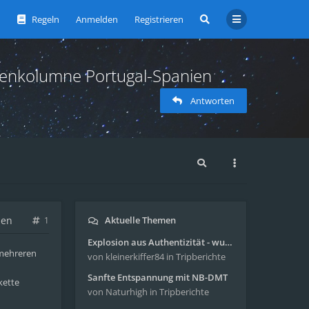
Regeln
Anmelden
Registrieren
ogenkolumne Portugal-Spanien
Antworten
ien
Aktuelle Themen
1
Explosion aus Authentizität - wunderbare Reise mit 4g Pilze
 mehreren
von kleinerkiffer84
in Tripberichte
Sanfte Entspannung mit NB-DMT
kette
von Naturhigh
in Tripberichte