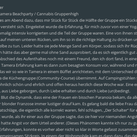
er
 Tamera Beachparty / Cannabis Gruppenhigh
am Abend dazu, dass mir Stück für Stück die Hälfte der Gruppe ein Stück
ersteht sich. Eingeleitet wurde die Erfahrung, für mich zuvor von einer Yo
malig intensiv korrigierten und die Teil der Gruppe waren. Eine von ihnen ste
auf meinen unteren Rücken, um ihn so in die richtige Haltung zu drücken un
lbe zu tun. Leider hatte sie jede Menge Sand am Körper, sodass sich ihr Rü
 hätte das aber gerne mal ohne Sand ausprobiert, da es sich eigentlich gut 
bschied des Aufenthaltes noch mit einem Freund, den ich dort fand, in ein
ch Tamera Erfahrung kam es dann zum besagten Konsum vor, während und
s wir so wie in Tamera in einem Büffet anrichteten, mit dem Unterschied d
ra die Küchengruppe (Community-Course) übernimmt. Auf Campingstühlen 
nlich schön und ehrlich und offen heraus herzlich diese Woche war. Eine 
, aus Liebe geborgen, durch Liebe erhalten und durch Liebe (un)bedingt.
lut die Dynamik, dass eine der Frauen ein bisschen Paranoia bekam, da all
 blonder Franzose immer lustiger drauf kam. Es gelang bald die liebe Frau d
hläge, die eigentlich alle korrekt waren, fehl schlugen, „Der Schalter“ für 
 wurde, als ihr einer aus der Gruppe sagte, das sie hier vor niemanden Ang
 hatte Angst vor dem Urteil anderer. (Dieses Phänomen kannte ich nur zu g
fahrungen, konnte es vorher aber nicht so klar in Worte gefasst zusammen
gemeinsamen Sitzkreis. In einem der Wohnmobile kam es dann dazu, das der