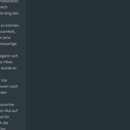
meditieren.
reich
ile lang den
n zu können.
tsamkeit,
r jene
 neuartige
begann sich
he Vibes
t würde es
r
Isla
dessen nach
 den
panischer
en Mal auf
ke für
h die
 bis