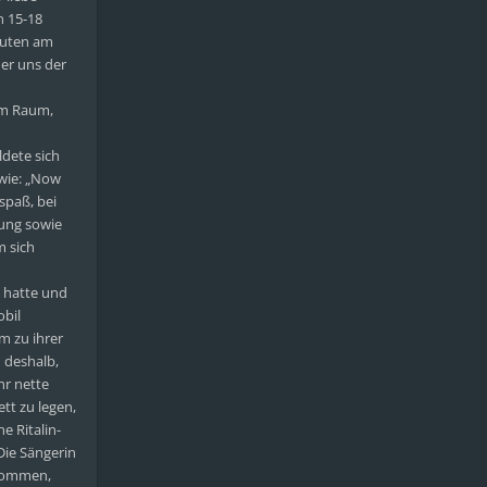
n 15-18
nuten am
der uns der
em Raum,
dete sich
 wie: „Now
spaß, bei
rung sowie
m sich
 hatte und
obil
m zu ihrer
 deshalb,
hr nette
tt zu legen,
e Ritalin-
Die Sängerin
ukommen,