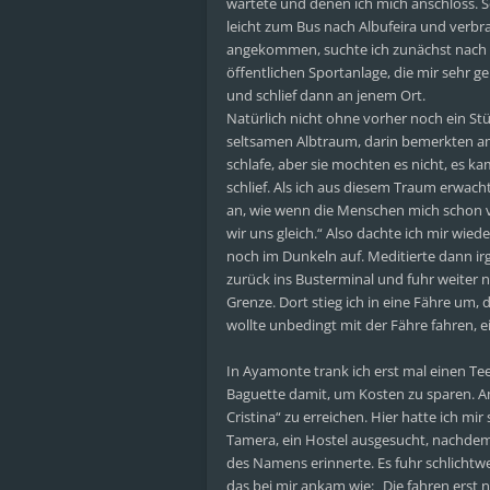
wartete und denen ich mich anschloss. So
leicht zum Bus nach Albufeira und verbr
angekommen, suchte ich zunächst nach ei
öffentlichen Sportanlage, die mir sehr 
und schlief dann an jenem Ort.
Natürlich nicht ohne vorher noch ein S
seltsamen Albtraum, darin bemerkten a
schlafe, aber sie mochten es nicht, es k
schlief. Als ich aus diesem Traum erwacht
an, wie wenn die Menschen mich schon 
wir uns gleich.“ Also dachte ich mir wie
noch im Dunkeln auf. Meditierte dann ir
zurück ins Busterminal und fuhr weiter 
Grenze. Dort stieg ich in eine Fähre um,
wollte unbedingt mit der Fähre fahren, ei
In Ayamonte trank ich erst mal einen Tee
Baguette damit, um Kosten zu sparen. Am
Cristina“ zu erreichen. Hier hatte ich 
Tamera, ein Hostel ausgesucht, nachdem 
des Namens erinnerte. Es fuhr schlichtwe
das bei mir ankam wie: „Die fahren erst 