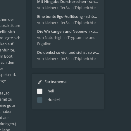
Mit Hingabe Durchbrechen - schöne Reise mit 4g Pilze
von kleinerkiffer84
in Tripberichte
Eine bunte Ego-Auflösung - schöne Reise mit 4-AcO-DMT
chen der
von kleinerkiffer84
in Tripberichte
gapraktik am
Die Wirkungen und Nebenwirkungen von LSD
llte sich
von Naturhigh
in Tryptamine und
d legte sich
Ergoline
cken auf
anfühlte.
Du denkst so viel und siehst so wenig - wunderbare Reise mit 4g Pilze
em Boot
von kleinerkiffer84
in Tripberichte
 nach dem
er
speisend,
enge
Farbschema
hell
es „so
amit zu
dunkel
eine gute
st haben
ut aus
kriegen.)
 liebe