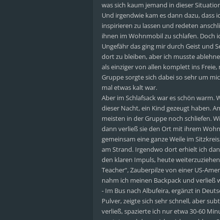
was sich kaum jemand in dieser Situatio
Und irgendwie kam es dann dazu, dass ic
inspirieren zu lassen und redeten ansch
ihnen im Wohnmobil zu schlafen. Doch ich 
Ungefähr das ging mir durch Geist und 
dort zu bleiben, aber ich musste ablehn
als einziger von allen komplett ins Freie
Gruppe sorgte sich dabei so sehr um mich
mal etwas kalt war.
Aber im Schlafsack war es schön warm. 
dieser Nacht, ein Kind gezeugt haben. A
meisten in der Gruppe noch schliefen. Wi
dann verließ sie den Ort mit ihrem Wohn
gemeinsam eine ganze Weile im Sitzkrei
am Strand. Irgendwo dort erhielt ich dan
den klaren Impuls, heute weiterzuziehen
Teacher“, Zauberpilze von einer US-Am
nahm ich meinen Backpack und verließ wie
- Im Bus nach Albufeira, ergänzt in Deuts
Pulver, zeigte sich sehr schnell, aber 
verließ, spazierte ich nur etwa 30-60 Minu