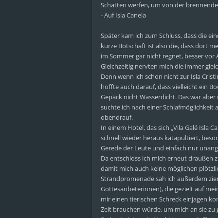
Schatten werfen, um von der brennenden
- Auf Isla Canela
Später kam ich zum Schluss, dass die ein
kurze Botschaft ist also die, dass dort
im Sommer gar nicht regnet, besser vor 
Gleichzeitig nervten mich die immer gle
Denn wenn ich schon nicht zur Isla Crist
hoffte auch darauf, dass vielleicht ein 
Gepäck nicht Wasserdicht. Das war aber n
suchte ich nach einer Schlafmöglichkeit 
obendrauf.
In einem Hotel, das sich „Vila Galé Isl
schnell wieder heraus katapultiert, beso
Gerede der Leute und einfach nur unan
Da entschloss ich mich erneut draußen z
damit mich auch keine möglichen plötzl
Strandpromenade sah ich außerdem ziemlic
Gottesanbeterinnen), die gezielt auf me
mir einen tierischen Schreck einjagen kon
Zeit brauchen würde, um mich an sie zu