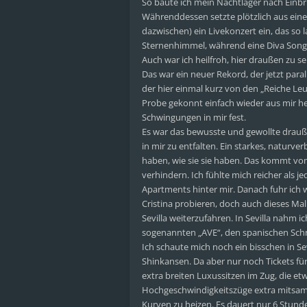
So baute ich mein Nachtlager nach Ein
Währenddessen setzte plötzlich aus eine
dazwischen) ein Livekonzert ein, das so l
Sternenhimmel, während eine Diva Songs w
Auch war ich heilfroh, hier draußen zu s
Das war ein neuer Rekord, der jetzt par
der hier einmal kurz von den „Reiche Le
Probe gekonnt einfach wieder aus mir he
Schwingungen in mir fest.
Es war das bewusste und gewollte draußen
in mir zu entfalten. Ein starkes, naturv
haben, wie sie sie haben. Das kommt vom
verhindern. Ich fühlte mich reicher als 
Apartments hinter mir. Danach fuhr ich 
Cristina probieren, doch auch dieses Mal
Sevilla weiterzufahren. In Sevilla nahm
sogenannten „AVE“, den spanischen Schn
Ich schaute mich noch ein bisschen in Sev
Shinkansen. Da aber nur noch Tickets fü
extra breiten Luxussitzen im Zug, die et
Hochgeschwindigkeitszüge extra mitsamt
Kurven zu heizen. Es dauert nur 6 Stund