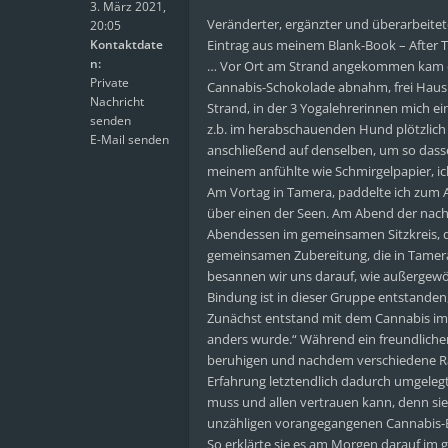
3. März 2021,
Veränderter, ergänzter und überarbeitet
20:05
Kontaktdate
Eintrag aus meinem Blank-Book – After
n:
… Vor Ort am Strand angekommen kam es 
Private
Cannabis-Schokolade abnahm, frei Haus v
Nachricht
Strand, in der 3 Yogalehrerinnen mich ein
senden
z.b. im herabschauenden Hund plötzlich 
E-Mail senden
anschließend auf denselben, um so dasse
meinem anfühlte wie Schmirgelpapier, ich
Am Vortag in Tamera, paddelte ich zum A
über einen der Seen. Am Abend der na
Abendessen im gemeinsamen Sitzkreis, da
gemeinsamen Zubereitung, die in Tame
besannen wir uns darauf, wie außergewöh
Bindung ist in dieser Gruppe entstanden
Zunächst entstand mit dem Cannabis im B
anders wurde.“ Während ein freundlicher
beruhigen und nachdem verschiedene Ratsc
Erfahrung letztendlich dadurch umgelegt
muss und allen vertrauen kann, denn sie
unzähligen vorangegangenen Cannabis-Er
So erklärte sie es am Morgen darauf im 