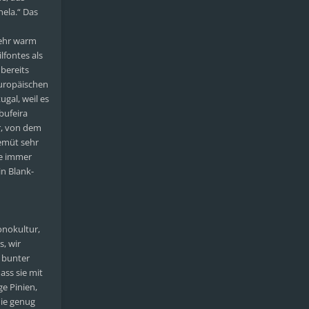
nela.“ Das
 sehr warm
lfontes als
 bereits
europäischen
ugal, weil es
bufeira
r, von dem
Gemüt sehr
ie immer
in Blank-
onokultur,
, wir
n bunter
ass sie mit
ge Pinien,
die genug