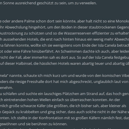
 Sonne ausreichend geschützt zu sein, um zu verweilen.
e oder andere Palme schon dort sein könnte, aber halt nicht so eine Monoku
 mehr Abwechslung hingehört, um den Boden in dieser staubtrockenen Gegend,
Austrocknung zu schützen und so die Wasserreserven effizienter zu erhalten
ich aussehenden Hotels, die erst nach hinten hinaus ein wenig mehr Abwech
ina fahren konnte, wollte ich sie wenigstens vom Ende der Isla Canela betra
Boot oder eine Fähre hinüberfährt. An Schwimmen dachte ich auch, aber leide
icht der Fall, aber immerhin sah es dort aus. So auf der Isla Canela festge
auf dieser Halbinsel, die hässlichen Hotels waren abartig teuer und abartig ü
a Canela“ nannte, schaute ich mich kurz um und wurde von den komischen Vibe
nders die riesige Fresshalle dort hat mich abgeschreckt, unglaublich laut vo
genehm.
u schlafen und suchte ein lauschiges Plätzchen am Strand auf, das hoch gen
ich eintretenden hohen Wellen einfach so überraschen konnten. An der
h große schwarze Käfer (die größten, die ich bisher sah, aber kleiner als
in Gepäck zu krabbelten und ging sicher, dass auch solche nicht in der Nähe
nten. Ich stellte in der Konfrontation mit so großen Käfern nämlich fest, da
 gewöhnen und sie berühren zu können.