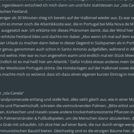
e. Irgendwann entschied ich mich dann um und fuhr stattdessen zur „Isla Ca
ischen Festland.
eniger als 30 Minuten stieg ich bereits auf der Halbinsel wieder aus. Es war
 es immer noch die Atlantikküste war, die in Portugal bei Mila Nova de Mi
 ausgesetzt war. Ich erklärte mir dieses Phänomen damit, das der Wind hier
 erhitzte Festland blies und dachte mir dabei: „Also wenn ich mal auf dem 
hier Urlaub zu machen dann lieber in dieser Gegend in Südspanien als in Port
ber genau genommen auch schon in Santo Antonio aufgefallen, während in Al
Wind wehte. Hier war es nun angenehm warm und endlich mal ein Stück Mee
Endlich ist es mal heiß hier am Atlantik.“ Dafür trübte etwas anderes mein 
an der Westküste Portugals störte. Die Hotelanlagen auf der Halbinsel sowie d
s machte mich so wütend, dass ich dazu einen eigenen kurzen Eintrag in me
 „Isla Canela“
andpromenade entlang und stelle fest, alles sieht gleich aus, wie in einer M
 und Planwirtschaft, schreien die vertrocknenden Palmen: „Bitte erlöst uns
nien, Korkeichen und Haseln sowie andere trockenheitsresistente Pflanzen i
nach Palmenstränden & Fußballspielen, um die Menschen davor abzulenken, d
s Grab mit schaufeln. Ich sitze hier auf einer Bank, die nur durch einige weni
munistischen Baustil bieten. Gleichzeitig sind es die einzigen Bäume hier, 