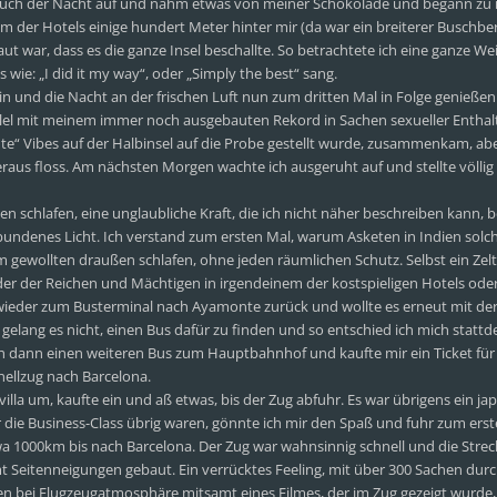
bruch der Nacht auf und nahm etwas von meiner Schokolade und begann zu 
m der Hotels einige hundert Meter hinter mir (da war ein breiterer Buschbe
aut war, dass es die ganze Insel beschallte. So betrachtete ich eine ganze We
ie: „I did it my way“, oder „Simply the best“ sang.
ein und die Nacht an der frischen Luft nun zum dritten Mal in Folge genieße
allel mit meinem immer noch ausgebauten Rekord in Sachen sexueller Enthal
ute“ Vibes auf der Halbinsel auf die Probe gestellt wurde, zusammenkam, abe
raus floss. Am nächsten Morgen wachte ich ausgeruht auf und stellte völlig
 schlafen, eine unglaubliche Kraft, die ich nicht näher beschreiben kann, 
erbundenes Licht. Ich verstand zum ersten Mal, warum Asketen in Indien solc
 gewollten draußen schlafen, ohne jeden räumlichen Schutz. Selbst ein Zel
jeder der Reichen und Mächtigen in irgendeinem der kostspieligen Hotels ode
wieder zum Busterminal nach Ayamonte zurück und wollte es erneut mit der 
 gelang es nicht, einen Bus dafür zu finden und so entschied ich mich statt
 ich dann einen weiteren Bus zum Hauptbahnhof und kaufte mir ein Ticket für
ellzug nach Barcelona.
illa um, kaufte ein und aß etwas, bis der Zug abfuhr. Es war übrigens ein ja
r die Business-Class übrig waren, gönnte ich mir den Spaß und fuhr zum erst
wa 1000km bis nach Barcelona. Der Zug war wahnsinnig schnell und die Strec
 Seitenneigungen gebaut. Ein verrücktes Feeling, mit über 300 Sachen durc
en bei Flugzeugatmosphäre mitsamt eines Filmes, der im Zug gezeigt wurde,