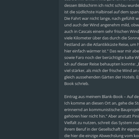
dessen Bildschirm ich nicht schlau wurd
ist die südlichste Halbinsel auf dem span
Die Fahrt war nicht lange, nach gefühlt w
und auch der Wind angenehm mild, obwohl
auch in Cascais einem sehr frischen Wind
viele Kilometer über das durch die Sonne
Festland an die Atlantikküste Reise, um 
hier einfach wärmer ist.“ Das war mir a
sowie Faro noch der berüchtigte kalte 
ich auf dieser Reise behaupten konnte: „
viel stärker, als mich der frische Wind 
gleich aussehenden Gärten der Hotels. E
Book schrieb.
Eintrag aus meinem Blank-Book – Auf der
Ich komme an diesen Ort an, gehe die Str
erinnernd an kommunistische Bauprojekte
gehören hier nicht hin.“ Aber anstatt Pi
Vielfalt zu nutzen, schreit das System 
ihrem Beruf in der Gesellschaft ihr eigene
die hier die einzige Abwechslung vom kom