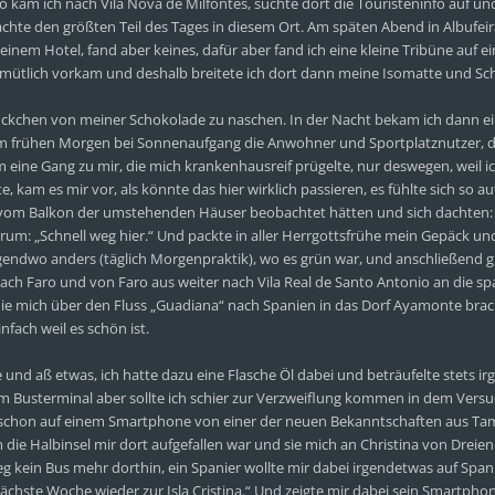
 kam ich nach Vila Nova de Milfontes, suchte dort die Touristeninfo auf un
achte den größten Teil des Tages in diesem Ort. Am späten Abend in Albufeir
nem Hotel, fand aber keines, dafür aber fand ich eine kleine Tribüne auf ei
gemütlich vorkam und deshalb breitete ich dort dann meine Isomatte und Sch
tückchen von meiner Schokolade zu naschen. In der Nacht bekam ich dann e
m frühen Morgen bei Sonnenaufgang die Anwohner und Sportplatznutzer, d
am eine Gang zu mir, die mich krankenhausreif prügelte, nur deswegen, weil i
e, kam es mir vor, als könnte das hier wirklich passieren, es fühlte sich so a
vom Balkon der umstehenden Häuser beobachtet hätten und sich dachten:
derum: „Schnell weg hier.“ Und packte in aller Herrgottsfrühe mein Gepäck un
gendwo anders (täglich Morgenpraktik), wo es grün war, und anschließend g
nach Faro und von Faro aus weiter nach Vila Real de Santo Antonio an die sp
 die mich über den Fluss „Guadiana“ nach Spanien in das Dorf Ayamonte brac
nfach weil es schön ist.
 und aß etwas, ich hatte dazu eine Flasche Öl dabei und beträufelte stets ir
 Busterminal aber sollte ich schier zur Verzweiflung kommen in dem Versuch
mir schon auf einem Smartphone von einer der neuen Bekanntschaften aus Ta
die Halbinsel mir dort aufgefallen war und sie mich an Christina von Dreie
g kein Bus mehr dorthin, ein Spanier wollte mir dabei irgendetwas auf Span
nächste Woche wieder zur Isla Cristina.“ Und zeigte mir dabei sein Smartpho