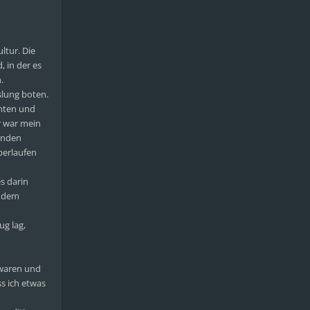
ltur. Die
 in der es
.
slung boten.
chten und
r war mein
bunden
berlaufen
s darin
n dem
ug lag,
 waren und
ss ich etwas