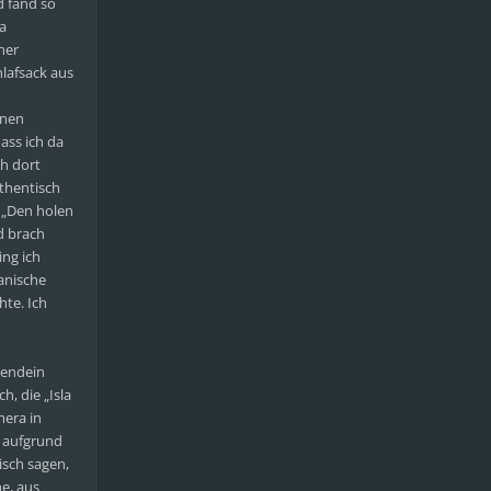
d fand so
a
ner
lafsack aus
inen
ass ich da
ch dort
uthentisch
 „Den holen
d brach
ing ich
anische
hte. Ich
gendein
, die „Isla
mera in
n aufgrund
isch sagen,
ne, aus