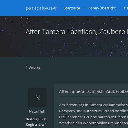
pantorise.net
Startseite
Foren-Übersicht
Ps
After Tamera Lachflash, Zauberp
1 Beitrag
After Tamera Lachflash, Zauberpil
Am letzten Tag in Tamera versammelte s
Campern und Autos zum Strand nördlich 
Naturhigh
Die Fahrer der Gruppe bauten mit ihren 
Beiträge:
219
zwischen den Wohnmobilen umrandeten,
Registriert:
1