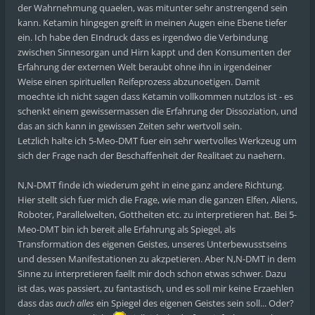
der Wahrnehmung quaelen, was mitunter sehr anstrengend sein
kann. Ketamin hingegen greift in meinen Augen eine Ebene tiefer
ein. Ich habe den EIndruck dass es irgendwo die Verbindung
zwischen Sinnesorgan und Hirn kappt und den Konsumenten der
Erfahrung der externen Welt beraubt ohne ihn in irgendeiner
Weise einen spirituellen Reifeprozess abzunoetigen. Damit
moechte ich nicht sagen dass Ketamin vollkommen nutzlos ist - es
schenkt einem gewissermassen die Erfahrung der Dissoziation, und
das an sich kann in gewissen Zeiten sehr wertvoll sein.
Letzlich halte ich 5-Meo-DMT fuer ein sehr wertvolles Werkzeug um
sich der Frage nach der Beschaffenheit der Realitaet zu naehern.
N,N-DMT finde ich wiederum geht in eine ganz andere Richtung.
Hier stellt sich fuer mich die Frage, wie man die ganzen Elfen, Aliens,
Roboter, Parallelwelten, Gottheiten etc. zu interpretieren hat. Bei 5-
Meo-DMT bin ich bereit alle Erfahrung als Spiegel, als
Transformation des eigenen Geistes, unseres Unterbewusstseins
und dessen Manifestationen zu akzpetieren. Aber N,N-DMT in dem
Sinne zu interpretieren faellt mir doch schon etwas schwer. Dazu
ist das, was passiert, zu fantastisch, und es soll mir keine Erzaehlen
dass das
auch alles
ein Spiegel des eigenen Geistes sein soll... Oder?