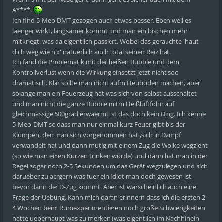
A****.
Ich find 5-Meo-DMT gezogen auch etwas besser. Eben weil es
laenger wirkt, langsamer kommt und man ein bischen mehr
mitkriegt, was da eigentlich passiert. Wobei das gerauchte 'haut
dich weg wie nix' natuerlich auch total seinen Reiz hat.
Ich fand die Problematik mit der heißen Bubble und dem
Kontrollverlust wenn die Wirkung einsetzt jetzt nicht soo
dramatisch. Klar sollte man nicht aufm Heuboden machen, aber
solange man ein Feuerzeug hat was sich von selbst ausschaltet
und man nicht die ganze Bubble mitm Heißluftföhn auf
gleichmässige 500grad erwaermt ist das doch kein Ding. Ich kenne
5-Meo-DMT so dass man nur einmal kurz Feuer gibt bis der
Klumpen, den man sich vorgenommen hat ,sich in Dampf
verwandelt hat und dann mutig mit einem Zug die Wolke wegzieht
(so wie man einen Kurzen trinken würde) und dann hat man in der
Regel sogar noch 2-5 Sekunden um das Gerät wegzulegen und sich
darueber zu aergern was fuer ein Idiot man doch gewesen ist,
bevor dann der D-Zug kommt. Aber ist warscheinlich auch eine
Frage der Uebung. Kann mich daran erinnern dass ich die ersten 2-
4 Wochen beim Rumexperimentieren noch große Schwierigkeiten
hatte ueberhaupt was zu merken (was eigentlich im Nachhinein