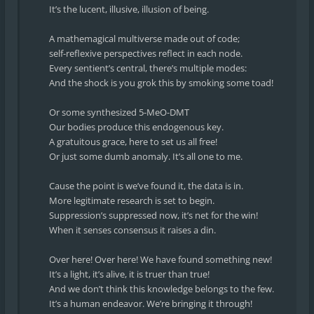
It’s the lucent, illusive, illusion of being.
A mathemagical multiverse made out of code;
self-reflexive perspectives reflect in each node.
Every sentient’s central, there’s multiple modes:
And the shock is you grok this by smoking some toad!
Or some synthesized 5-MeO-DMT
Our bodies produce this endogenous key.
A gratuitous grace, here to set us all free!
Or just some dumb anomaly. It’s all one to me.
Cause the point is we’ve found it, the data is in.
More legitimate research is set to begin.
Suppression’s suppressed now, it’s net for the win!
When it senses consensus it raises a din.
Over here! Over here! We have found something new!
It’s a light, it’s alive, it is truer than true!
And we don’t think this knowledge belongs to the few.
It’s a human endeavor. We’re bringing it through!