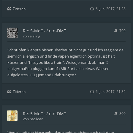
Zitieren
6. Juni 2017, 21:28
Re: 5-MeO- / n,n-DMT
799
von
aisling
Schnupfen klappte bisher überhaupt nicht gut und ich reagiere da
ziemlich allergisch und finde vapen eigentlich optimal, ist halt
kürzer und "hits you like a train". Weiss jemand, ob man 5
einigermaßen pluggen kann? (Mit Spritze in etwas Wasser
aufgelöstes HCL) Jemand Erfahrungen?
Zitieren
6. Juni 2017, 21:32
Re: 5-MeO- / n,n-DMT
800
von
raellear
Wenn's mit der Nase geht, dann geht es sicher auch mit dem