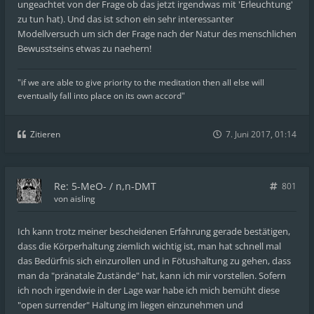
ungeachtet von der Frage ob das jetzt irgendwas mit 'Erleuchtung'
zu tun hat). Und das ist schon ein sehr interessanter
Modellversuch um sich der Frage nach der Natur des menschlichen
Bewusstseins etwas zu naehern!
"if we are able to give priority to the meditation then all else will
eventually fall into place on its own accord"
Zitieren
7. Juni 2017, 01:14
Re: 5-MeO- / n,n-DMT
801
von
aisling
Ich kann trotz meiner bescheidenen Erfahrung gerade bestätigen,
dass die Körperhaltung ziemlich wichtig ist, man hat schnell mal
das Bedürfnis sich einzurollen und in Fötushaltung zu gehen, dass
man da "pränatale Zustände" hat, kann ich mir vorstellen. Sofern
ich noch irgendwie in der Lage war habe ich mich bemüht diese
"open surrender" Haltung im liegen einzunehmen und