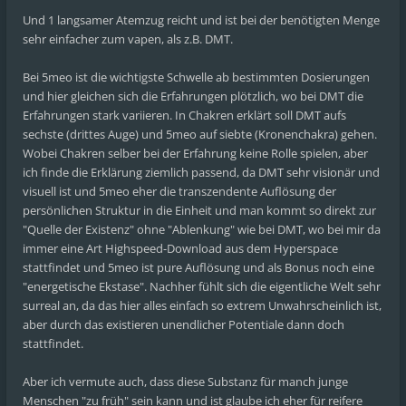
Und 1 langsamer Atemzug reicht und ist bei der benötigten Menge
sehr einfacher zum vapen, als z.B. DMT.
Bei 5meo ist die wichtigste Schwelle ab bestimmten Dosierungen
und hier gleichen sich die Erfahrungen plötzlich, wo bei DMT die
Erfahrungen stark variieren. In Chakren erklärt soll DMT aufs
sechste (drittes Auge) und 5meo auf siebte (Kronenchakra) gehen.
Wobei Chakren selber bei der Erfahrung keine Rolle spielen, aber
ich finde die Erklärung ziemlich passend, da DMT sehr visionär und
visuell ist und 5meo eher die transzendente Auflösung der
persönlichen Struktur in die Einheit und man kommt so direkt zur
"Quelle der Existenz" ohne "Ablenkung" wie bei DMT, wo bei mir da
immer eine Art Highspeed-Download aus dem Hyperspace
stattfindet und 5meo ist pure Auflösung und als Bonus noch eine
"energetische Ekstase". Nachher fühlt sich die eigentliche Welt sehr
surreal an, da das hier alles einfach so extrem Unwahrscheinlich ist,
aber durch das existieren unendlicher Potentiale dann doch
stattfindet.
Aber ich vermute auch, dass diese Substanz für manch junge
Menschen "zu früh" sein kann und ist glaube ich eher für reifere