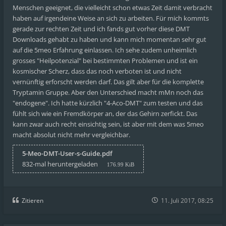
Menschen geeignet, die vielleicht schon etwas Zeit damit verbracht
haben auf irgendeine Weise an sich zu arbeiten. Für mich kommts
gerade zur rechten Zeit und ich fands gut vorher diese DMT
Downloads gehabt zu haben und kann mich momentan sehr gut
auf die 5meo Erfahrung einlassen. Ich sehe zudem unheimlich
grosses "Heilpotenzial" bei bestimmten Problemen und ist ein
kosmischer Scherz, dass das noch verboten ist und nicht
vernünftig erforscht werden darf. Das gilt aber für die komplette
Tryptamin Gruppe. Aber den Unterschied macht mMn noch das
"endogene". Ich hatte kürzlich "4-Aco-DMT" zum testen und das
fühlt sich wie ein Fremdkörper an, der das Gehirn zerfickt. Das
kann zwar auch recht einsichtig sein, ist aber mit dem was 5meo
macht absolut nicht mehr vergleichbar.
5-Meo-DMT-User-s-Guide.pdf
832-mal heruntergeladen
176.99 KiB
Zitieren
11. Juli 2017, 08:25