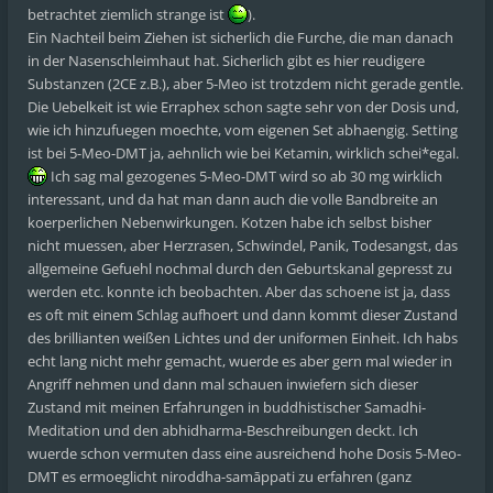
betrachtet ziemlich strange ist
).
Ein Nachteil beim Ziehen ist sicherlich die Furche, die man danach
in der Nasenschleimhaut hat. Sicherlich gibt es hier reudigere
Substanzen (2CE z.B.), aber 5-Meo ist trotzdem nicht gerade gentle.
Die Uebelkeit ist wie Erraphex schon sagte sehr von der Dosis und,
wie ich hinzufuegen moechte, vom eigenen Set abhaengig. Setting
ist bei 5-Meo-DMT ja, aehnlich wie bei Ketamin, wirklich schei*egal.
Ich sag mal gezogenes 5-Meo-DMT wird so ab 30 mg wirklich
interessant, und da hat man dann auch die volle Bandbreite an
koerperlichen Nebenwirkungen. Kotzen habe ich selbst bisher
nicht muessen, aber Herzrasen, Schwindel, Panik, Todesangst, das
allgemeine Gefuehl nochmal durch den Geburtskanal gepresst zu
werden etc. konnte ich beobachten. Aber das schoene ist ja, dass
es oft mit einem Schlag aufhoert und dann kommt dieser Zustand
des brillianten weißen Lichtes und der uniformen Einheit. Ich habs
echt lang nicht mehr gemacht, wuerde es aber gern mal wieder in
Angriff nehmen und dann mal schauen inwiefern sich dieser
Zustand mit meinen Erfahrungen in buddhistischer Samadhi-
Meditation und den abhidharma-Beschreibungen deckt. Ich
wuerde schon vermuten dass eine ausreichend hohe Dosis 5-Meo-
DMT es ermoeglicht niroddha-samāppati zu erfahren (ganz