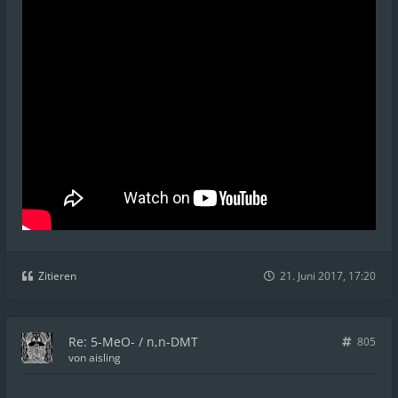
Zitieren
21. Juni 2017, 17:20
Re: 5-MeO- / n,n-DMT
805
von
aisling