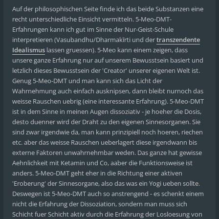
Auf der philosophischen Seite finde ich das beide Substanzen eine
recht unterschiedliche Einsicht vermitteln. 5-Meo-DMT-
Erfahrungen kann ich gut im Sinne der Nur-Geist-Schule
interpretieren (Vasubandhu/Dharmakīrti und der
transzendente
Idealismus
lassen gruessen). 5-Meo kann einem zeigen, dass
unsere ganze Erfahrung nur auf unserem Bewusstsein basiert und
letzlich dieses Bewusstsein der 'Creator' unserer eigenen Welt ist.
Genug 5-Meo-DMT und man kann sich das Licht der
Wahrnehmung auch einfach ausknipsen, dann bleibt nurnoch das
weisse Rauschen uebrig (eine interessante Erfahrung). 5-Meo-DMT
ist in dem Sinne in meinen Augen dissoziativ - je hoeher die Dosis,
desto duenner wird der Draht zu den eigenen Sinnesorganen. Sie
sind zwar irgendwie da, man kann prinzipiell noch hoeren, riechen
etc. aber das weisse Rauschen ueberlagert diese irgendwann bis
externe Faktoren unwahrnehmbar weden. Das ganze hat gewisse
Aehnlichkeit mit Ketamin und Co, aaber die Funktionsweise ist
anders. 5-Meo-DMT geht eher in die Richtung einer aktiven
'Eroberung' der Sinnesorgane, also das was ein Yogi ueben sollte.
Deswegen ist 5-Meo-DMT auch so anstrengend - es schenkt einem
nicht die Erfahrung der Dissoziation, sondern man muss sich
Schicht fuer Schicht aktiv durch die Erfahrung der Losloesung von