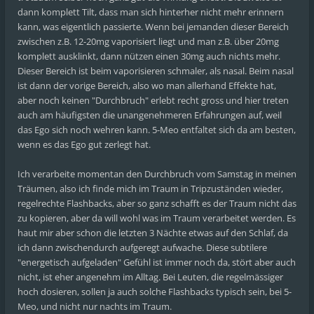
dann komplett Tilt, dass man sich hinterher nicht mehr erinnern
kann, was eigentlich passierte. Wenn bei jemanden dieser Bereich
zwischen z.B. 12-20mg vaporisiert liegt und man z.B. über 20mg
komplett ausklinkt, dann nützen einen 30mg auch nichts mehr.
Dieser Bereich ist beim vaporisieren schmaler, als nasal. Beim nasal
ist dann der vorige Bereich, also wo man allerhand Effekte hat,
aber noch keinen "Durchbruch" erlebt recht gross und hier treten
auch am häufigsten die unangenehmeren Erfahrungen auf, weil
das Ego sich noch wehren kann. 5-Meo entfaltet sich da am besten,
wenn es das Ego gut zerlegt hat.
Ich verarbeite momentan den Durchbruch vom Samstag in meinen
Träumen, also ich finde mich im Traum in Tripzuständen wieder,
regelrechte Flashbacks, aber so ganz schafft es der Traum nicht das
zu kopieren, aber da will wohl was im Traum verarbeitet werden. Es
haut mir aber schon die letzten 3 Nächte etwas auf den Schlaf, da
ich dann zwischendurch aufgeregt aufwache. Diese subtilere
"energetisch aufgeladen" Gefühl ist immer noch da, stört aber auch
nicht, ist eher angenehm im Alltag. Bei Leuten, die regelmässiger
hoch dosieren, sollen ja auch solche Flashbacks typisch sein, bei 5-
Meo, und nicht nur nachts im Traum.