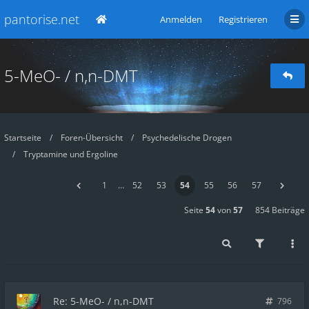
pantorise.net
Anmelden
Registrieren
5-MeO- / n,n-DMT
Startseite
Foren-Übersicht
Psychedelische Drogen
Tryptamine und Ergoline
1
…
52
53
54
55
56
57
Seite
54
von
57
854 Beiträge
Re: 5-MeO- / n,n-DMT
796