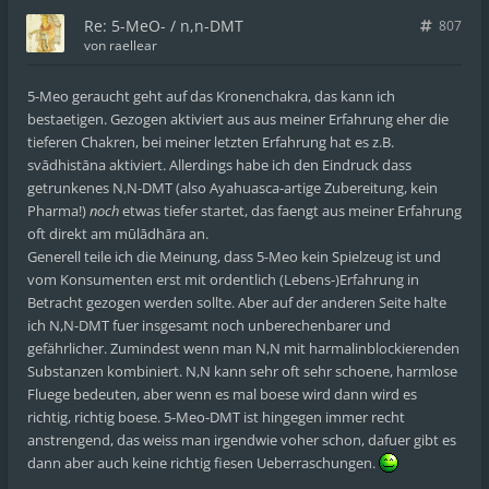
Re: 5-MeO- / n,n-DMT
807
von
raellear
5-Meo geraucht geht auf das Kronenchakra, das kann ich
bestaetigen. Gezogen aktiviert aus aus meiner Erfahrung eher die
tieferen Chakren, bei meiner letzten Erfahrung hat es z.B.
svādhistāna aktiviert. Allerdings habe ich den Eindruck dass
getrunkenes N,N-DMT (also Ayahuasca-artige Zubereitung, kein
Pharma!)
noch
etwas tiefer startet, das faengt aus meiner Erfahrung
oft direkt am mūlādhāra an.
Generell teile ich die Meinung, dass 5-Meo kein Spielzeug ist und
vom Konsumenten erst mit ordentlich (Lebens-)Erfahrung in
Betracht gezogen werden sollte. Aber auf der anderen Seite halte
ich N,N-DMT fuer insgesamt noch unberechenbarer und
gefährlicher. Zumindest wenn man N,N mit harmalinblockierenden
Substanzen kombiniert. N,N kann sehr oft sehr schoene, harmlose
Fluege bedeuten, aber wenn es mal boese wird dann wird es
richtig, richtig boese. 5-Meo-DMT ist hingegen immer recht
anstrengend, das weiss man irgendwie voher schon, dafuer gibt es
dann aber auch keine richtig fiesen Ueberraschungen.