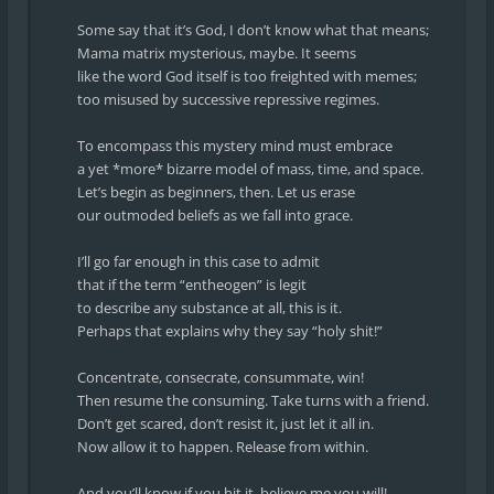
Some say that it’s God, I don’t know what that means;
Mama matrix mysterious, maybe. It seems
like the word God itself is too freighted with memes;
too misused by successive repressive regimes.
To encompass this mystery mind must embrace
a yet *more* bizarre model of mass, time, and space.
Let’s begin as beginners, then. Let us erase
our outmoded beliefs as we fall into grace.
I’ll go far enough in this case to admit
that if the term “entheogen” is legit
to describe any substance at all, this is it.
Perhaps that explains why they say “holy shit!”
Concentrate, consecrate, consummate, win!
Then resume the consuming. Take turns with a friend.
Don’t get scared, don’t resist it, just let it all in.
Now allow it to happen. Release from within.
And you’ll know if you hit it, believe me you will!