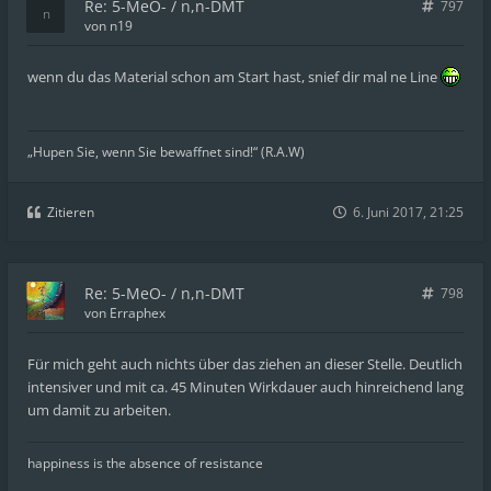
Re: 5-MeO- / n,n-DMT
797
von
n19
wenn du das Material schon am Start hast, snief dir mal ne Line
„Hupen Sie, wenn Sie bewaffnet sind!“ (R.A.W)
Zitieren
6. Juni 2017, 21:25
Re: 5-MeO- / n,n-DMT
798
von
Erraphex
Für mich geht auch nichts über das ziehen an dieser Stelle. Deutlich
intensiver und mit ca. 45 Minuten Wirkdauer auch hinreichend lang
um damit zu arbeiten.
happiness is the absence of resistance