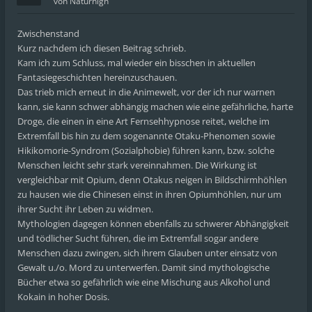
von
Naturhigh
Zwischenstand
Kurz nachdem ich diesen Beitrag schrieb.
Kam ich zum Schluss, mal wieder ein bisschen in aktuellen
Fantasiegeschichten hereinzuschauen.
Das trieb mich erneut in die Animewelt, vor der ich nur warnen
kann, sie kann schwer abhängig machen wie eine gefährliche, harte
Droge, die einen in eine Art Fernsehhypnose reitet, welche im
Extremfall bis hin zu dem sogenannte Otaku-Phenomen sowie
Hikikomorie-Syndrom (Sozialphobie) führen kann, bzw. solche
Menschen leicht sehr stark vereinnahmen. Die Wirkung ist
vergleichbar mit Opium, denn Otakus neigen in Bildschirmhöhlen
zu hausen wie die Chinesen einst in ihren Opiumhöhlen, nur um
ihrer Sucht ihr Leben zu widmen.
Mythologien dagegen können ebenfalls zu schwerer Abhängigkeit
und tödlicher Sucht führen, die im Extremfall sogar andere
Menschen dazu zwingen, sich ihrem Glauben unter einsatz von
Gewalt u./o. Mord zu unterwerfen. Damit sind mythologische
Bücher etwa so gefährlich wie eine Mischung aus Alkohol und
Kokain in hoher Dosis.