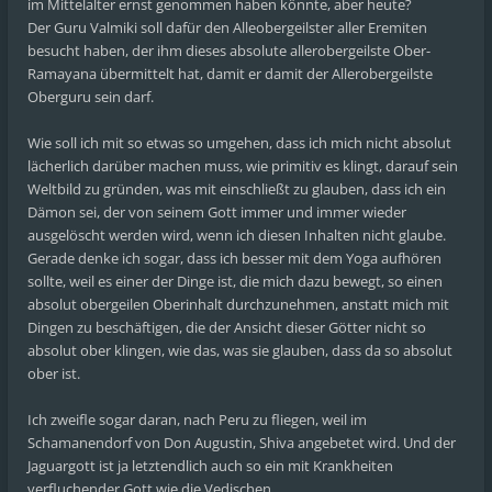
im Mittelalter ernst genommen haben könnte, aber heute?
Der Guru Valmiki soll dafür den Alleobergeilster aller Eremiten
besucht haben, der ihm dieses absolute allerobergeilste Ober-
Ramayana übermittelt hat, damit er damit der Allerobergeilste
Oberguru sein darf.
Wie soll ich mit so etwas so umgehen, dass ich mich nicht absolut
lächerlich darüber machen muss, wie primitiv es klingt, darauf sein
Weltbild zu gründen, was mit einschließt zu glauben, dass ich ein
Dämon sei, der von seinem Gott immer und immer wieder
ausgelöscht werden wird, wenn ich diesen Inhalten nicht glaube.
Gerade denke ich sogar, dass ich besser mit dem Yoga aufhören
sollte, weil es einer der Dinge ist, die mich dazu bewegt, so einen
absolut obergeilen Oberinhalt durchzunehmen, anstatt mich mit
Dingen zu beschäftigen, die der Ansicht dieser Götter nicht so
absolut ober klingen, wie das, was sie glauben, dass da so absolut
ober ist.
Ich zweifle sogar daran, nach Peru zu fliegen, weil im
Schamanendorf von Don Augustin, Shiva angebetet wird. Und der
Jaguargott ist ja letztendlich auch so ein mit Krankheiten
verfluchender Gott wie die Vedischen.