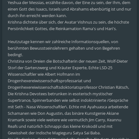
Yeshua der Messias, erzählte davon, der Eine zu sein, der Ihm, dem
einen Gott des Isaacs, Israels und Abrahams ebenbürtig ist und nur
durch ihn erreicht werden kann.
Krishna dichtete über sich, der Avatar Vishnus zu sein, die höchste
Persönlichkeit Gottes, die Reinkarnation Rama's und Hari's.
Heutzutage kennen wir zahlreiche Informationsquellen, von
berühmten Bewusstseinslehrern gehalten und von Begehren
bedingt.
Christina von Dreien die Botschafterin der neuen Zeit, Wolf-Dieter
Storl der Gartenzwerg und Kräuter Experte, Echte LSD-25
Wissenschaftler wie Albert Hofmann im
Drogenhexereiwissenschaftsprofessariat und
Drogenhexereiwissenschaftsdoktoriatsprofessor Christian Rätsch,
Die Krishna Devotees betrunken in esoterisch mystischer
Supertrance, Spinnerbanden wie selbst indoktrinierte /Gespräche
mit Seth - Nasa Wissenschaftler\. Echte mit Ayahuasca arbeitende
Schamanen wie Don Augustin, das binäre Kunstgenie Akiane
Kramarik sowie viele weitere wie vermutlich Jim Carry, Keannu
Reafs und natürlich Schnappi das kleine Krokodil und mit
Gewissheit der Indische Magieguru Satya Sai Baba.