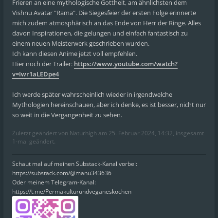
Frieren an eine mythologische Gottheit, am ähnlichsten dem
Vishnu Avatar "Rama". Die Siegesfeier der ersten Folge erinnerte
mich zudem atmosphärisch an das Ende von Herr der Ringe. Alles
davon Inspirationen, die gelungen und einfach fantastisch zu
einem neuen Meisterwerk geschrieben wurden.
Ich kann diesen Anime jetzt voll empfehlen.
Hier noch der Trailer:
https://www.youtube.com/watch?
v=Iwr1aLEDpe4
Ich werde später wahrscheinlich wieder in irgendwelche
Mythologien hereinschauen, aber ich denke, es ist besser, nicht nur
so weit in die Vergangenheit zu sehen.
Zuletzt geändert von
Naturhigh
am 25. Februar 2024, 14:32, insgesamt
1-mal geändert.
Schaut mal auf meinen Substack-Kanal vorbei:
https://substack.com/@manu343636
Oder meinem Telegram-Kanal:
https://t.me/Permakulturundveganeskochen