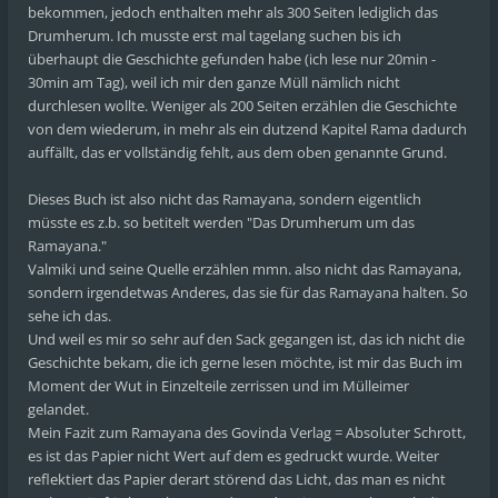
bekommen, jedoch enthalten mehr als 300 Seiten lediglich das
Drumherum. Ich musste erst mal tagelang suchen bis ich
überhaupt die Geschichte gefunden habe (ich lese nur 20min -
30min am Tag), weil ich mir den ganze Müll nämlich nicht
durchlesen wollte. Weniger als 200 Seiten erzählen die Geschichte
von dem wiederum, in mehr als ein dutzend Kapitel Rama dadurch
auffällt, das er vollständig fehlt, aus dem oben genannte Grund.
Dieses Buch ist also nicht das Ramayana, sondern eigentlich
müsste es z.b. so betitelt werden "Das Drumherum um das
Ramayana."
Valmiki und seine Quelle erzählen mmn. also nicht das Ramayana,
sondern irgendetwas Anderes, das sie für das Ramayana halten. So
sehe ich das.
Und weil es mir so sehr auf den Sack gegangen ist, das ich nicht die
Geschichte bekam, die ich gerne lesen möchte, ist mir das Buch im
Moment der Wut in Einzelteile zerrissen und im Mülleimer
gelandet.
Mein Fazit zum Ramayana des Govinda Verlag = Absoluter Schrott,
es ist das Papier nicht Wert auf dem es gedruckt wurde. Weiter
reflektiert das Papier derart störend das Licht, das man es nicht