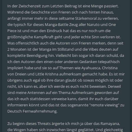
In der Zwischenzeit zum Letzten Beitrag ist eine Menge passiert.
Während die Geschichte von Frieren sich nach hinten hinaus,
anfängt immer mehr in diese seltsame Stärkemoral zu verlieren,
die typisch für dieses Manga-Battle Zeug aller Naruto und One
Piece ist und man den Eindruck hat das es nur noch um die
größtmögliche Kampfkraft geht und jeder echte Sinn verloren ist.
Was offensichtlich auch die Autoren von Frieren merken, denn seit
2 Monaten ist der Manga im Stillstand und die Vibes deuten auf
komplette Beendigung hin. Vielleicht bin sogar ich daran schuld, da
ich den Autoren den einen oder anderen Gedanken telepathisch
impliziert habe und sie so auf Themen wie Ayahuasca, Christina
von Dreien und Little Krishna aufmerksam gemacht habe. Es ist mir
übrigens auch egal ob ihre daran glaubt ob sowas möglich ist oder
nicht, ich kann es, aber ich werde es euch nicht beweisen. Derweil
sind meine Antennen auf ein Thema Aufmerksam geworden auf
das ich euch stattdessen verweise kann, damit ihr euch darüber
informieren könnt und das ist das sogenannte "remote viewing" zu
Deutsch Fernwahrnehmung.
Zu beginn dieses Threats ärgerte ich mich ja über das Ramayana,
die Wogen haben sich inzwischen längst geglättet. Und gleichzeitig