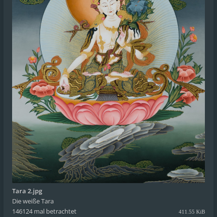
Tara 2.jpg
Die weiße Tara
146124 mal betrachtet
411.55 KiB