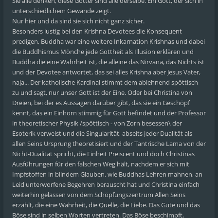
Sie alle denken, diese Götter sind alle derselbe. Ein Gott, der sich in
unterschiedlichem Gewande zeigt.
Nur hier und da sind sie sich nicht ganz sicher.
Besonders lustig bei den Krishna Devotees die Konsequent
predigen, Buddha war eine weitere Inkarnation Krishnas und dabei
die Buddhismus Mönche jede Gottheit als Illusion erklären und
Buddha die eine Wahrheit ist, die alleine das Nirvana, das Nichts ist
und der Devotee antwortet, das sei alles Krishna aber Jesus Vater,
naja... Der katholische Kardinal stimmt dem ablehnend spöttisch
zu und sagt, nur unser Gott ist der Eine. Oder bei Christina von
Dreien, bei der es Aussagen darüber gibt, das sie ein Geschöpf
kennt, das ein Einhorn stimmig für Gott befindet und der Professor
in theoretischer Physik /spöttisch - von Zorn besessen\ der
Esoterik verweist und die Singularität, abseits jeder Dualität als
allen Seins Ursprung theoretisiert und der Tantrische Lama von der
Nicht-Dualität spricht, die Einheit Preiscent und doch Christinas
Ausführungen für den falschen Weg hält, nachdem er sich mit
Impfstoffen in blindem Glauben, wie Buddhas Lehren mahnen, an
Leid unterworfene Begehren berauscht hat und Christina einfach
weiterhin gelassen von dem Schöpfungszentrum Allen Seins
erzählt, die eine Wahrheit, die Quelle, die Liebe. Das Gute und das
Böse sind in selben Worten vertreten. Das Böse beschimpft,