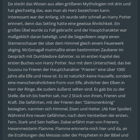
Da steckt das Wissen aus allen größeren Mythologien mit drin und
hat gleichzeitig das, was man als Herz bezeichnen kann.
Interessant war der Anfang, ich wurde sehr schnell an Harry Potter
erinnert, denn das Setting hatte eine gewisse Ähnlichkeit. Ein
großes Übel wurde zu Fall gebracht und der Hauptcharakter war
maßgeblich daran beteiligt, und die Siegesfeiern zeigte einen
Sternenschauer der über dem Himmel gleich einem Feuerwerk
abging. McGonagall mutmaßte einen bestimmten Zauberer im
Gespräch mit Dumbledore dahinter, so im ersten Kapitel des
ersten Buches von Harry Potter. Nur mit dem Unterschied, das bei
Sousou no Frieren der Hauptcharakter "Frieren" eine über 1000
Jahre alte Elfe und Hexe ist. Es ist natürlich keine Hauselfe, sondern
eine menschenähnlichere Form von Elfe, ähnlicher den Elben in
Herr der Ringe, die zudem äußerst selten sind. Es gab bis zu der
Stelle, die ich bis hierhin sah, nur 2 Stück von ihnen, Frieren und
Kraft. Die Gefährten, mit der Frieren den "Dämonenkönig"
besiegten, nannten sich Himmel, Eisen und Heiter. (Ab hier Spoiler)
Während ihre neuen Gefährten, nach dem Versterben der ersten,
Fern, Stark und Sein heißen. Dabei erfährt man von Frierens
Hexenmeisterin Flamme. Flamme erinnerte mich hier und da, an
die Erzählungen des Messias oder der Propheten in der Bibel und