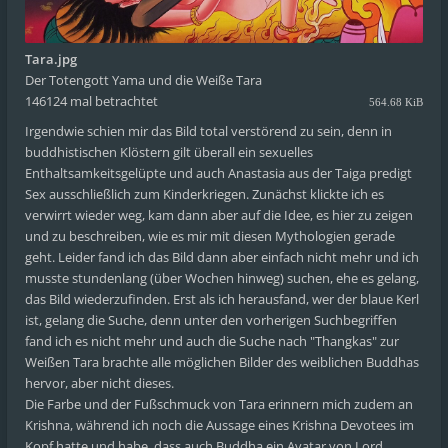
Tara.jpg
Der Totengott Yama und die Weiße Tara
146124 mal betrachtet
564.68 KiB
Irgendwie schien mir das Bild total verstörend zu sein, denn in
buddhistischen Klöstern gilt überall ein sexuelles
Enthaltsamkeitsgelüpte und auch Anastasia aus der Taiga predigt
Sex ausschließlich zum Kinderkriegen. Zunächst klickte ich es
verwirrt wieder weg, kam dann aber auf die Idee, es hier zu zeigen
und zu beschreiben, wie es mir mit diesen Mythologien gerade
geht. Leider fand ich das Bild dann aber einfach nicht mehr und ich
musste stundenlang (über Wochen hinweg) suchen, ehe es gelang,
das Bild wiederzufinden. Erst als ich herausfand, wer der blaue Kerl
ist, gelang die Suche, denn unter den vorherigen Suchbegriffen
fand ich es nicht mehr und auch die Suche nach "Thangkas" zur
Weißen Tara brachte alle möglichen Bilder des weiblichen Buddhas
hervor, aber nicht dieses.
Die Farbe und der Fußschmuck von Tara erinnern mich zudem an
Krishna, während ich noch die Aussage eines Krishna Devotees im
Kopf hatte und habe, dass auch Buddha ein Avatar von Lord