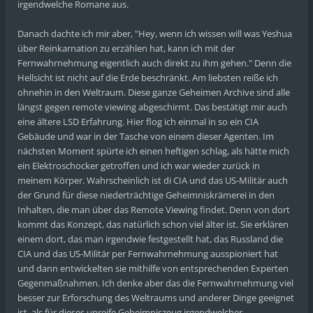
irgendwelche Romane aus.
Danach dachte ich mir aber, "Hey, wenn ich wissen will was Yeshua
über Reinkarnation zu erzählen hat, kann ich mit der
Fernwahrnehmung eigentlich auch direkt zu ihm gehen." Denn die
Hellsicht ist nicht auf die Erde beschränkt. Am liebsten reiße ich
ohnehin in den Weltraum. Diese ganze Geheimen Archive sind alle
längst gegen remote viewing abgeschirmt. Das bestätigt mir auch
eine ältere LSD Erfahrung. Hier flog ich einmal in so ein CIA
Gebäude und war in der Tasche von einem dieser Agenten. Im
nächsten Moment spürte ich einen heftigen schlag, als hätte mich
ein Elektroschocker getroffen und ich war wieder zurück in
meinem Körper. Wahrscheinlich ist di CIA und das US-Militär auch
der Grund für diese niederträchtige Geheimniskrämerei in den
Inhalten, die man über das Remote Viewing findet. Denn von dort
kommt das Konzept, das natürlich schon viel älter ist. Sie erklären
einem dort, das man irgendwie festgestellt hat, das Russland die
CIA und das US-Militär per Fernwahrnehmung ausspioniert hat
und dann entwickelten sie mithilfe von entsprechenden Experten
Gegenmaßnahmen. Ich denke aber das die Fernwahrnehmung viel
besser zur Erforschung des Weltraums und anderer Dinge geeignet
ist, als für dieses unreife Geheimniszeug irgendwelcher