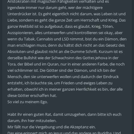
Aristokraten mit magischen Fähigkeiten verhalten und es
irgendwie immer nur darum geht, wer der mächtigere
Unterdrücker ist. Es geht eigentlich nicht darum, was Leben ist und
Liebe, sondern es geht die ganze Zeit um Herrschaft und Krieg. Das
ganze Weltbild ist so aufgebaut, dass es glaubt, Krieg, Töten,
Ausspionieren, alles unterwerfen und kontrollieren sei okay, aber
wenn du Tabak, Cannabis und LSD nimmst, bist du ein Dämon, den
man erschlagen muss, denn du hältst dich nicht an das Gesetz des
Absoluten und glaubst nicht an die Dumme Schrift. Kurzum ist es
derselbe Bullshit wie der Schwachsinn des Gottes Jehova in der
Tora, der Bibel und im Quran, nur in einer anderen Farbe, die noch
viel schlimmer ist. Die Götter sind der Dämon, und ich bin der
Mensch, den sie unterwerfen wollen und dadurch der Eindruck
entsteht, ich bräuchte sie, um Frieden und ewiges Leben zu
erhalten, obwohl ich in meiner ganzen Herrlichkeit es bin, der alle
diese Götter erschaffen hat.
So viel zu meinem Ego.
Habt ihr einen guten Rat, damit umzugehen, dann bitte ich euch
darum, ihn hier mitzuteilen.
Mir fällt nur die Vergebung und die Akzeptanz ein.
Das eine erinnert mich an Jesus und das andere an Buddha. Und