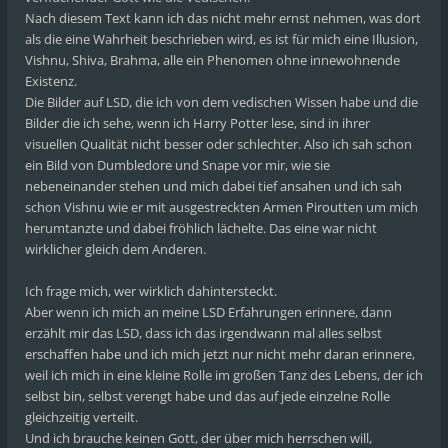
Nach diesem Text kann ich das nicht mehr ernst nehmen, was dort
als die eine Wahrheit beschrieben wird, es ist für mich eine Illusion,
Vishnu, Shiva, Brahma, alle ein Phenomen ohne innewohnende
Existenz.
Die Bilder auf LSD, die ich von dem vedischen Wissen habe und die
Bilder die ich sehe, wenn ich Harry Potter lese, sind in ihrer
visuellen Qualität nicht besser oder schlechter. Also ich sah schon
ein Bild von Dumbledore und Snape vor mir, wie sie
nebeneinander stehen und mich dabei tief ansahen und ich sah
schon Vishnu wie er mit ausgestreckten Armen Piroutten um mich
herumtanzte und dabei fröhlich lächelte. Das eine war nicht
wirklicher gleich dem Anderen.
Ich frage mich, wer wirklich dahintersteckt.
Aber wenn ich mich an meine LSD Erfahrungen erinnere, dann
erzählt mir das LSD, dass ich das irgendwann mal alles selbst
erschaffen habe und ich mich jetzt nur nicht mehr daran erinnere,
weil ich mich in eine kleine Rolle im großen Tanz des Lebens, der ich
selbst bin, selbst verengt habe und das auf jede einzelne Rolle
gleichzeitig verteilt.
Und ich brauche keinen Gott, der über mich herrschen will,