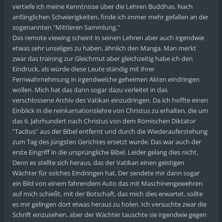
vertiefe ich meine Kenntnisse über die Lehren Buddhas. Nach
anfänglichen Schwierigkeiten, finde ich immer mehr gefallen an der
sogenannten "Mittleren Sammlung."
Das remote viewing scheint in seinen Lehren aber auch irgendwie
etwas sehr unseliges zu haben, ähnlich den Manga. Man merkt
zwar das training zur Gleichmut aber gleichzeitig habe ich den
Eindruck, als würde diese Leute ständig mit ihrer
Fernwahrnehmung in irgendwelche geheimen Akten eindringen
wollen. Mich hat das dann sogar dazu verleitet in das
verschlossene Archiv des Vatikan einzudringen. Da ich hoffte einen
Einblick in die reinkarnationslehre von Christus zu erhalten, die um
das 6. Jahrhundert nach Christus von dem Römischen Diktator
"Tacitus" aus der Bibel entfernt und durch die Wiederauferstehung
zum Tag des jüngsten Gerichtes ersetzt wurde. Das war auch der
erste Eingriff in die ursprüngliche Bibel. Leider gelang dies nicht.
Denn es stellte sich heraus, das der Vatikan einen geistigen
Wächter für solches Eindringen hat. Der sendete mir dann sogar
ein Bild von einem fahrendem Auto das mit Maschinengewehren
auf mich schießt, mit der Botschaft, das mich dies erwartet, sollte
es mir gelingen dort etwas heraus zu holen. Ich versuchte zwar die
Schrift einzusehen, aber der Wächter tauschte sie irgendwie gegen