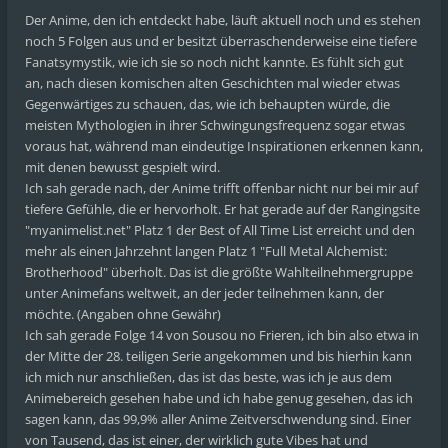
Der Anime, den ich entdeckt habe, läuft aktuell noch und es stehen
noch 5 Folgen aus und er besitzt überraschenderweise eine tiefere
Fanatsymystik, wie ich sie so noch nicht kannte. Es fühlt sich gut
an, nach diesen komischen alten Geschichten mal wieder etwas
Gegenwärtiges zu schauen, das, wie ich behaupten würde, die
meisten Mythologien in ihrer Schwingungsfrequenz sogar etwas
voraus hat, während man eindeutige Inspirationen erkennen kann,
mit denen bewusst gespielt wird.
Ich sah gerade nach, der Anime trifft offenbar nicht nur bei mir auf
tiefere Gefühle, die er hervorholt. Er hat gerade auf der Rangingsite
"myanimelist.net" Platz 1 der Best of All Time List erreicht und den
mehr als einen Jahrzehnt langen Platz 1 "Full Metal Alchemist:
Brotherhood" überholt. Das ist die größte Wahlteilnehmergruppe
unter Animefans weltweit, an der jeder teilnehmen kann, der
möchte. (Angaben ohne Gewähr)
Ich sah gerade Folge 14 von Sousou no Frieren, ich bin also etwa in
der Mitte der 28. teiligen Serie angekommen und bis hierhin kann
ich mich nur anschließen, das ist das beste, was ich je aus dem
Animebereich gesehen habe und ich habe genug gesehen, das ich
sagen kann, das 99,9% aller Anime Zeitverschwendung sind. Einer
von Tausend, das ist einer, der wirklich gute Vibes hat und