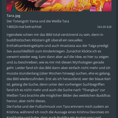
Tara.jpg
Der Totengott Yama und die Weiße Tara
146024 mal betrachtet
564.68 KiB
Irgendwie schien mir das Bild total verstörend zu sein, denn in
buddhistischen Klöstern gilt überall ein sexuelles
Enthaltsamkeitsgelüpte und auch Anastasia aus der Taiga predigt
Sex ausschließlich zum Kinderkriegen. Zunächst klickte ich es
verwirrt wieder weg, kam dann aber auf die Idee, es hier zu zeigen
und zu beschreiben, wie es mir mit diesen Mythologien gerade
geht. Leider fand ich das Bild dann aber einfach nicht mehr und ich
musste stundenlang (über Wochen hinweg) suchen, ehe es gelang,
das Bild wiederzufinden. Erst als ich herausfand, wer der blaue Kerl
ist, gelang die Suche, denn unter den vorherigen Suchbegriffen
fand ich es nicht mehr und auch die Suche nach "Thangkas" zur
Weißen Tara brachte alle möglichen Bilder des weiblichen Buddhas
hervor, aber nicht dieses.
Die Farbe und der Fußschmuck von Tara erinnern mich zudem an
Krishna, während ich noch die Aussage eines Krishna Devotees im
Kopf hatte und habe, dass auch Buddha ein Avatar von Lord