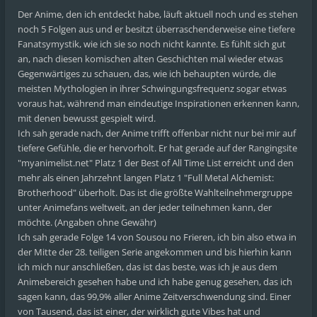
Der Anime, den ich entdeckt habe, läuft aktuell noch und es stehen
noch 5 Folgen aus und er besitzt überraschenderweise eine tiefere
Fanatsymystik, wie ich sie so noch nicht kannte. Es fühlt sich gut
an, nach diesen komischen alten Geschichten mal wieder etwas
Gegenwärtiges zu schauen, das, wie ich behaupten würde, die
meisten Mythologien in ihrer Schwingungsfrequenz sogar etwas
voraus hat, während man eindeutige Inspirationen erkennen kann,
mit denen bewusst gespielt wird.
Ich sah gerade nach, der Anime trifft offenbar nicht nur bei mir auf
tiefere Gefühle, die er hervorholt. Er hat gerade auf der Rangingsite
"myanimelist.net" Platz 1 der Best of All Time List erreicht und den
mehr als einen Jahrzehnt langen Platz 1 "Full Metal Alchemist:
Brotherhood" überholt. Das ist die größte Wahlteilnehmergruppe
unter Animefans weltweit, an der jeder teilnehmen kann, der
möchte. (Angaben ohne Gewähr)
Ich sah gerade Folge 14 von Sousou no Frieren, ich bin also etwa in
der Mitte der 28. teiligen Serie angekommen und bis hierhin kann
ich mich nur anschließen, das ist das beste, was ich je aus dem
Animebereich gesehen habe und ich habe genug gesehen, das ich
sagen kann, das 99,9% aller Anime Zeitverschwendung sind. Einer
von Tausend, das ist einer, der wirklich gute Vibes hat und