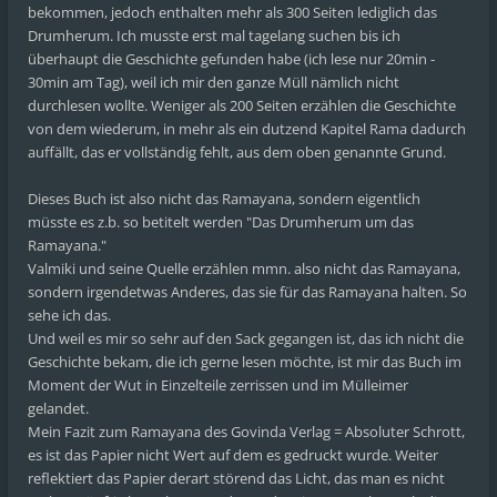
bekommen, jedoch enthalten mehr als 300 Seiten lediglich das
Drumherum. Ich musste erst mal tagelang suchen bis ich
überhaupt die Geschichte gefunden habe (ich lese nur 20min -
30min am Tag), weil ich mir den ganze Müll nämlich nicht
durchlesen wollte. Weniger als 200 Seiten erzählen die Geschichte
von dem wiederum, in mehr als ein dutzend Kapitel Rama dadurch
auffällt, das er vollständig fehlt, aus dem oben genannte Grund.
Dieses Buch ist also nicht das Ramayana, sondern eigentlich
müsste es z.b. so betitelt werden "Das Drumherum um das
Ramayana."
Valmiki und seine Quelle erzählen mmn. also nicht das Ramayana,
sondern irgendetwas Anderes, das sie für das Ramayana halten. So
sehe ich das.
Und weil es mir so sehr auf den Sack gegangen ist, das ich nicht die
Geschichte bekam, die ich gerne lesen möchte, ist mir das Buch im
Moment der Wut in Einzelteile zerrissen und im Mülleimer
gelandet.
Mein Fazit zum Ramayana des Govinda Verlag = Absoluter Schrott,
es ist das Papier nicht Wert auf dem es gedruckt wurde. Weiter
reflektiert das Papier derart störend das Licht, das man es nicht