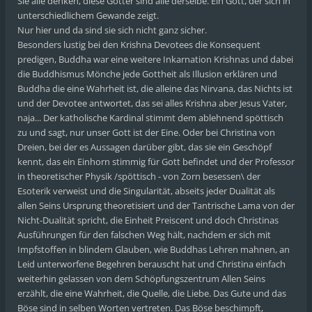
Sie alle denken, diese Götter sind alle derselbe. Ein Gott, der sich in
unterschiedlichem Gewande zeigt.
Nur hier und da sind sie sich nicht ganz sicher.
Besonders lustig bei den Krishna Devotees die Konsequent
predigen, Buddha war eine weitere Inkarnation Krishnas und dabei
die Buddhismus Mönche jede Gottheit als Illusion erklären und
Buddha die eine Wahrheit ist, die alleine das Nirvana, das Nichts ist
und der Devotee antwortet, das sei alles Krishna aber Jesus Vater,
naja... Der katholische Kardinal stimmt dem ablehnend spöttisch
zu und sagt, nur unser Gott ist der Eine. Oder bei Christina von
Dreien, bei der es Aussagen darüber gibt, das sie ein Geschöpf
kennt, das ein Einhorn stimmig für Gott befindet und der Professor
in theoretischer Physik /spöttisch - von Zorn besessen\ der
Esoterik verweist und die Singularität, abseits jeder Dualität als
allen Seins Ursprung theoretisiert und der Tantrische Lama von der
Nicht-Dualität spricht, die Einheit Preiscent und doch Christinas
Ausführungen für den falschen Weg hält, nachdem er sich mit
Impfstoffen in blindem Glauben, wie Buddhas Lehren mahnen, an
Leid unterworfene Begehren berauscht hat und Christina einfach
weiterhin gelassen von dem Schöpfungszentrum Allen Seins
erzählt, die eine Wahrheit, die Quelle, die Liebe. Das Gute und das
Böse sind in selben Worten vertreten. Das Böse beschimpft,