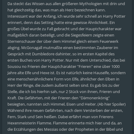
Da steckt das Wissen aus allen größeren Mythologien mit drin und
hat gleichzeitig das, was man als Herz bezeichnen kann.
Interessant war der Anfang, ich wurde sehr schnell an Harry Potter
erinnert, denn das Setting hatte eine gewisse Ähnlichkeit. Ein
großes Übel wurde zu Fall gebracht und der Hauptcharakter war
maßgeblich daran beteiligt, und die Siegesfeiern zeigte einen
Sternenschauer der über dem Himmel gleich einem Feuerwerk
abging. McGonagall mutmaßte einen bestimmten Zauberer im
Gespräch mit Dumbledore dahinter, so im ersten Kapitel des
ersten Buches von Harry Potter. Nur mit dem Unterschied, das bei
Sousou no Frieren der Hauptcharakter "Frieren" eine über 1000
Jahre alte Elfe und Hexe ist. Es ist natürlich keine Hauselfe, sondern
eine menschenähnlichere Form von Elfe, ähnlicher den Elben in
Herr der Ringe, die zudem äußerst selten sind. Es gab bis zu der
Stelle, die ich bis hierhin sah, nur 2 Stück von ihnen, Frieren und
Kraft. Die Gefährten, mit der Frieren den "Dämonenkönig"
besiegten, nannten sich Himmel, Eisen und Heiter. (Ab hier Spoiler)
Während ihre neuen Gefährten, nach dem Versterben der ersten,
Fern, Stark und Sein heißen. Dabei erfährt man von Frierens
Hexenmeisterin Flamme. Flamme erinnerte mich hier und da, an
die Erzählungen des Messias oder der Propheten in der Bibel und