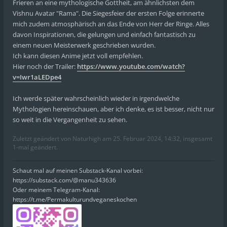
Frieren an eine mythologische Gottheit, am ähnlichsten dem
Vishnu Avatar "Rama". Die Siegesfeier der ersten Folge erinnerte
mich zudem atmosphärisch an das Ende von Herr der Ringe. Alles
davon Inspirationen, die gelungen und einfach fantastisch zu
einem neuen Meisterwerk geschrieben wurden.
Ich kann diesen Anime jetzt voll empfehlen.
Hier noch der Trailer:
https://www.youtube.com/watch?
v=Iwr1aLEDpe4
Ich werde später wahrscheinlich wieder in irgendwelche
Mythologien hereinschauen, aber ich denke, es ist besser, nicht nur
so weit in die Vergangenheit zu sehen.
Zuletzt geändert von
Naturhigh
am 25. Februar 2024, 14:32, insgesamt
1-mal geändert.
Schaut mal auf meinen Substack-Kanal vorbei:
https://substack.com/@manu343636
Oder meinem Telegram-Kanal:
https://t.me/Permakulturundveganeskochen