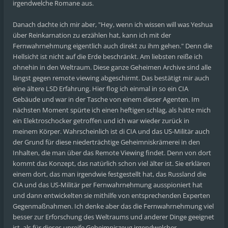
irgendwelche Romane aus.
Danach dachte ich mir aber, "Hey, wenn ich wissen will was Yeshua
über Reinkarnation zu erzählen hat, kann ich mit der
Fernwahrnehmung eigentlich auch direkt zu ihm gehen." Denn die
Hellsicht ist nicht auf die Erde beschränkt. Am liebsten reiße ich
ohnehin in den Weltraum. Diese ganze Geheimen Archive sind alle
längst gegen remote viewing abgeschirmt. Das bestätigt mir auch
eine ältere LSD Erfahrung. Hier flog ich einmal in so ein CIA
Gebäude und war in der Tasche von einem dieser Agenten. Im
nächsten Moment spürte ich einen heftigen schlag, als hätte mich
ein Elektroschocker getroffen und ich war wieder zurück in
meinem Körper. Wahrscheinlich ist di CIA und das US-Militär auch
der Grund für diese niederträchtige Geheimniskrämerei in den
Inhalten, die man über das Remote Viewing findet. Denn von dort
kommt das Konzept, das natürlich schon viel älter ist. Sie erklären
einem dort, das man irgendwie festgestellt hat, das Russland die
CIA und das US-Militär per Fernwahrnehmung ausspioniert hat
und dann entwickelten sie mithilfe von entsprechenden Experten
Gegenmaßnahmen. Ich denke aber das die Fernwahrnehmung viel
besser zur Erforschung des Weltraums und anderer Dinge geeignet
ist, als für dieses unreife Geheimniszeug irgendwelcher