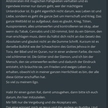
Aristokraten mit magischen Fähigkeiten verhalten und es
irgendwie immer nur darum geht, wer der mächtigere
Unterdrücker ist. Es geht eigentlich nicht darum, was Leben ist und
Liebe, sondern es geht die ganze Zeit um Herrschaft und Krieg. Das
ganze Weltbild ist so aufgebaut, dass es glaubt, Krieg, Töten,
Ausspionieren, alles unterwerfen und kontrollieren sei okay, aber
wenn du Tabak, Cannabis und LSD nimmst, bist du ein Dämon, den
man erschlagen muss, denn du hältst dich nicht an das Gesetz des
Absoluten und glaubst nicht an die Dumme Schrift. Kurzum ist es
derselbe Bullshit wie der Schwachsinn des Gottes Jehova in der
Tora, der Bibel und im Quran, nur in einer anderen Farbe, die noch
viel schlimmer ist. Die Götter sind der Dämon, und ich bin der
Mensch, den sie unterwerfen wollen und dadurch der Eindruck
entsteht, ich bräuchte sie, um Frieden und ewiges Leben zu
erhalten, obwohl ich in meiner ganzen Herrlichkeit es bin, der alle
diese Götter erschaffen hat.
So viel zu meinem Ego.
Habt ihr einen guten Rat, damit umzugehen, dann bitte ich euch
darum, ihn hier mitzuteilen.
Mir fällt nur die Vergebung und die Akzeptanz ein.
Das eine erinnert mich an Jesus und das andere an Buddha. Und