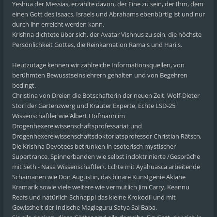
Yeshua der Messias, erzählte davon, der Eine zu sein, der Ihm, dem
einen Gott des Isaacs, Israels und Abrahams ebenbürtig ist und nur
durch ihn erreicht werden kann.
Krishna dichtete über sich, der Avatar Vishnus zu sein, die höchste
Persönlichkeit Gottes, die Reinkarnation Rama's und Hari's.
Heutzutage kennen wir zahlreiche Informationsquellen, von
berühmten Bewusstseinslehrern gehalten und von Begehren
bedingt.
Christina von Dreien die Botschafterin der neuen Zeit, Wolf-Dieter
Storl der Gartenzwerg und Kräuter Experte, Echte LSD-25
Wissenschaftler wie Albert Hofmann im
Drogenhexereiwissenschaftsprofessariat und
Drogenhexereiwissenschaftsdoktoriatsprofessor Christian Rätsch,
Die Krishna Devotees betrunken in esoterisch mystischer
Supertrance, Spinnerbanden wie selbst indoktrinierte /Gespräche
mit Seth - Nasa Wissenschaftler\. Echte mit Ayahuasca arbeitende
Schamanen wie Don Augustin, das binäre Kunstgenie Akiane
Kramarik sowie viele weitere wie vermutlich Jim Carry, Keannu
Reafs und natürlich Schnappi das kleine Krokodil und mit
Gewissheit der Indische Magieguru Satya Sai Baba.