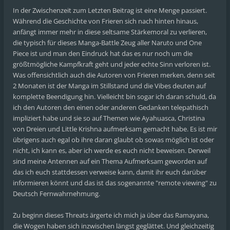
In der Zwischenzeit zum Letzten Beitrag ist eine Menge passiert.
Während die Geschichte von Frieren sich nach hinten hinaus,
anfängt immer mehr in diese seltsame Stärkemoral zu verlieren,
die typisch für dieses Manga-Battle Zeug aller Naruto und One
Piece ist und man den Eindruck hat das es nur noch um die
größtmögliche Kampfkraft geht und jeder echte Sinn verloren ist.
Was offensichtlich auch die Autoren von Frieren merken, denn seit
2 Monaten ist der Manga im Stillstand und die Vibes deuten auf
komplette Beendigung hin. Vielleicht bin sogar ich daran schuld, da
ich den Autoren den einen oder anderen Gedanken telepathisch
impliziert habe und sie so auf Themen wie Ayahuasca, Christina
von Dreien und Little Krishna aufmerksam gemacht habe. Es ist mir
übrigens auch egal ob ihre daran glaubt ob sowas möglich ist oder
nicht, ich kann es, aber ich werde es euch nicht beweisen. Derweil
sind meine Antennen auf ein Thema Aufmerksam geworden auf
das ich euch stattdessen verweise kann, damit ihr euch darüber
informieren könnt und das ist das sogenannte "remote viewing" zu
Deutsch Fernwahrnehmung.
Zu beginn dieses Threats ärgerte ich mich ja über das Ramayana,
die Wogen haben sich inzwischen längst geglättet. Und gleichzeitig