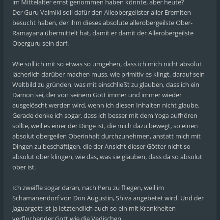
im Mittelalter ernst genommen haben könnte, aber heute?
Der Guru Valmiki soll dafür den Alleobergeilster aller Eremiten
besucht haben, der ihm dieses absolute allerobergeilste Ober-
Ramayana übermittelt hat, damit er damit der Allerobergeilste
Oberguru sein darf.
Wie soll ich mit so etwas so umgehen, dass ich mich nicht absolut
lächerlich darüber machen muss, wie primitiv es klingt, darauf sein
Weltbild zu gründen, was mit einschließt zu glauben, dass ich ein
Dämon sei, der von seinem Gott immer und immer wieder
ausgelöscht werden wird, wenn ich diesen Inhalten nicht glaube.
Gerade denke ich sogar, dass ich besser mit dem Yoga aufhören
sollte, weil es einer der Dinge ist, die mich dazu bewegt, so einen
absolut obergeilen Oberinhalt durchzunehmen, anstatt mich mit
Dingen zu beschäftigen, die der Ansicht dieser Götter nicht so
absolut ober klingen, wie das, was sie glauben, dass da so absolut
ober ist.
Ich zweifle sogar daran, nach Peru zu fliegen, weil im
Schamanendorf von Don Augustin, Shiva angebetet wird. Und der
Jaguargott ist ja letztendlich auch so ein mit Krankheiten
verfluchender Gott wie die Vedischen.