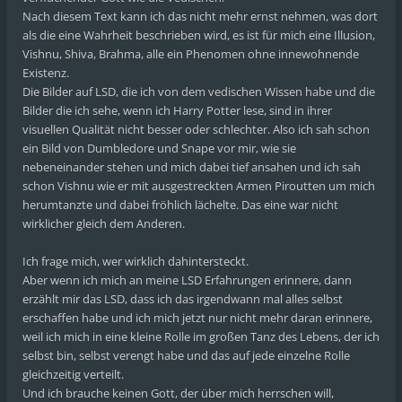
Nach diesem Text kann ich das nicht mehr ernst nehmen, was dort
als die eine Wahrheit beschrieben wird, es ist für mich eine Illusion,
Vishnu, Shiva, Brahma, alle ein Phenomen ohne innewohnende
Existenz.
Die Bilder auf LSD, die ich von dem vedischen Wissen habe und die
Bilder die ich sehe, wenn ich Harry Potter lese, sind in ihrer
visuellen Qualität nicht besser oder schlechter. Also ich sah schon
ein Bild von Dumbledore und Snape vor mir, wie sie
nebeneinander stehen und mich dabei tief ansahen und ich sah
schon Vishnu wie er mit ausgestreckten Armen Piroutten um mich
herumtanzte und dabei fröhlich lächelte. Das eine war nicht
wirklicher gleich dem Anderen.
Ich frage mich, wer wirklich dahintersteckt.
Aber wenn ich mich an meine LSD Erfahrungen erinnere, dann
erzählt mir das LSD, dass ich das irgendwann mal alles selbst
erschaffen habe und ich mich jetzt nur nicht mehr daran erinnere,
weil ich mich in eine kleine Rolle im großen Tanz des Lebens, der ich
selbst bin, selbst verengt habe und das auf jede einzelne Rolle
gleichzeitig verteilt.
Und ich brauche keinen Gott, der über mich herrschen will,