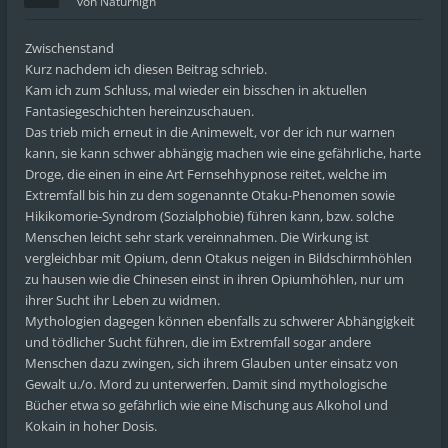
von
Naturhigh
Zwischenstand
Kurz nachdem ich diesen Beitrag schrieb.
Kam ich zum Schluss, mal wieder ein bisschen in aktuellen
Fantasiegeschichten hereinzuschauen.
Das trieb mich erneut in die Animewelt, vor der ich nur warnen
kann, sie kann schwer abhängig machen wie eine gefährliche, harte
Droge, die einen in eine Art Fernsehhypnose reitet, welche im
Extremfall bis hin zu dem sogenannte Otaku-Phenomen sowie
Hikikomorie-Syndrom (Sozialphobie) führen kann, bzw. solche
Menschen leicht sehr stark vereinnahmen. Die Wirkung ist
vergleichbar mit Opium, denn Otakus neigen in Bildschirmhöhlen
zu hausen wie die Chinesen einst in ihren Opiumhöhlen, nur um
ihrer Sucht ihr Leben zu widmen.
Mythologien dagegen können ebenfalls zu schwerer Abhängigkeit
und tödlicher Sucht führen, die im Extremfall sogar andere
Menschen dazu zwingen, sich ihrem Glauben unter einsatz von
Gewalt u./o. Mord zu unterwerfen. Damit sind mythologische
Bücher etwa so gefährlich wie eine Mischung aus Alkohol und
Kokain in hoher Dosis.