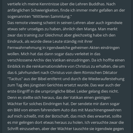
vertiefe ich meine Kenntnisse über die Lehren Buddhas. Nach
anfänglichen Schwierigkeiten, finde ich immer mehr gefallen an der
sogenannten "Mittleren Sammlung."
Das remote viewing scheint in seinen Lehren aber auch irgendwie
etwas sehr unseliges zu haben, ähnlich den Manga. Man merkt
zwar das training zur Gleichmut aber gleichzeitig habe ich den
Eindruck, als würde diese Leute ständig mit ihrer
Fernwahrnehmung in irgendwelche geheimen Akten eindringen
wollen. Mich hat das dann sogar dazu verleitet in das
verschlossene Archiv des Vatikan einzudringen. Da ich hoffte einen
Einblick in die reinkarnationslehre von Christus zu erhalten, die um
das 6. Jahrhundert nach Christus von dem Römischen Diktator
"Tacitus" aus der Bibel entfernt und durch die Wiederauferstehung
zum Tag des jüngsten Gerichtes ersetzt wurde. Das war auch der
erste Eingriff in die ursprüngliche Bibel. Leider gelang dies nicht.
Denn es stellte sich heraus, das der Vatikan einen geistigen
Wächter für solches Eindringen hat. Der sendete mir dann sogar
ein Bild von einem fahrendem Auto das mit Maschinengewehren
auf mich schießt, mit der Botschaft, das mich dies erwartet, sollte
es mir gelingen dort etwas heraus zu holen. Ich versuchte zwar die
Schrift einzusehen, aber der Wächter tauschte sie irgendwie gegen