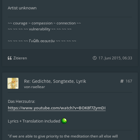
Artist unknown
~~ courage ~ compassion ~ connection ~~
~~ ~~ ~~ ~~ vulnerability ~~ ~~ ~~ ~~
~~ ~~ ~~ ~~ Γνῶθι σεαυτόν ~~ ~~ ~~ ~~
Zitieren
17. Juni 2015, 06:33
Re: Gedichte, Songtexte, Lyrik
167
von
raellear
Das Herzsutra:
https://www.youtube.com/watch?v=BOK8f7ZymDI
Lyrics + Translation included
"if we are able to give priority to the meditation then all else will