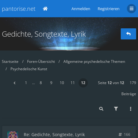
pantorise.net
Anmelden
Registrieren
Gedichte, Songtexte, Lyrik
Startseite
Foren-Übersicht
Allgemeine psychedelische Themen
Psychedelische Kunst
1
…
8
9
10
11
12
Seite
12
von
12
179
Beiträge
Re: Gedichte, Songtexte, Lyrik
166