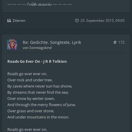
~~ ~~ ~~ ~~ Γνῶθι σεαυτόν ~~ ~~ ~~ ~~
Zitieren
25. September 2015, 09:05
Re: Gedichte, Songtexte, Lyrik
172
von
Sonntagskind
Roads Go Ever On - J R R Tolkien
Roads go ever ever on,
Over rock and under tree,
By caves where never sun has shone,
By streams that never find the sea;
Over snow by winter sown,
And through the merry flowers of June,
Over grass and over stone,
And under mountains in the moon.
Roads go ever ever on,