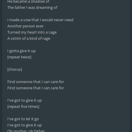
He became a shadow of
The father I was dreaming of
I made a vow that I would never need
Another person ever
Turned my heart into a cage
A victim of a kind of rage
I gotta give it up
[repeat twice]
[chorus]
Find someone that I can care for
Find someone that I can care for
I've got to give it up
[repeat five times]
I've got to let it go
I've got to give it up
Oh mother, oh father