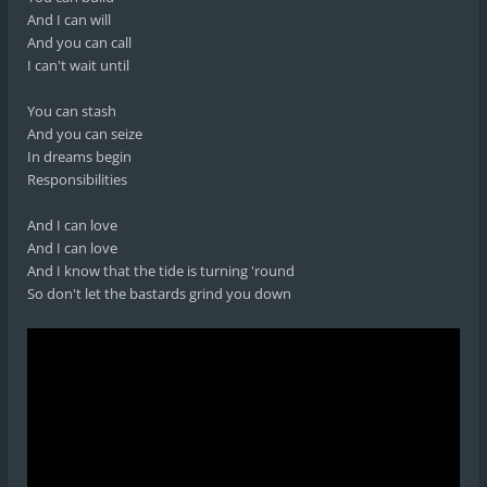
And I can will
And you can call
I can't wait until
You can stash
And you can seize
In dreams begin
Responsibilities
And I can love
And I can love
And I know that the tide is turning 'round
So don't let the bastards grind you down