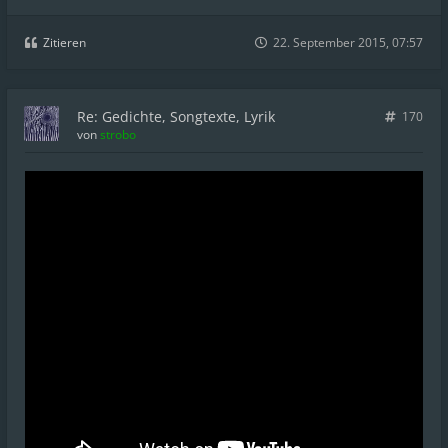
Zitieren
22. September 2015, 07:57
Re: Gedichte, Songtexte, Lyrik
170
von
strobo