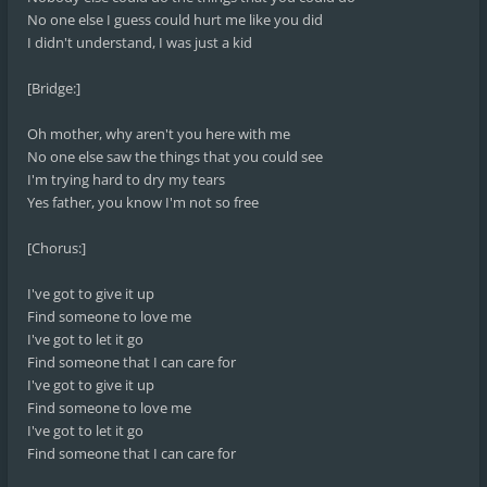
No one else I guess could hurt me like you did
I didn't understand, I was just a kid
[Bridge:]
Oh mother, why aren't you here with me
No one else saw the things that you could see
I'm trying hard to dry my tears
Yes father, you know I'm not so free
[Chorus:]
I've got to give it up
Find someone to love me
I've got to let it go
Find someone that I can care for
I've got to give it up
Find someone to love me
I've got to let it go
Find someone that I can care for