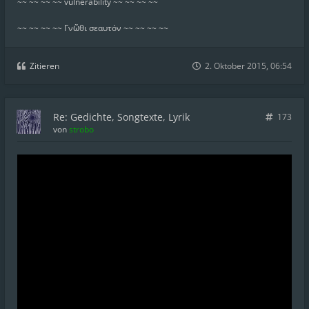
~~ ~~ ~~ ~~ vulnerability ~~ ~~ ~~ ~~
~~ ~~ ~~ ~~ Γνῶθι σεαυτόν ~~ ~~ ~~ ~~
Zitieren
2. Oktober 2015, 06:54
Re: Gedichte, Songtexte, Lyrik
173
von
strobo