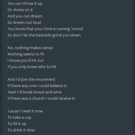
You can throw it up
Or choke on it
And you can dream
So dream out loud
You know that your time is coming 'round
So don't let the bastards grind you down
No, nothing makes sense
Nothing seems to fit
I know you'd hit out
If you only knew who to hit
And I'd join the movement
If there was one I could believe in
Yeah I'd break bread and wine
If there was a church I could receive in
'cause I need it now
To take a cup
To fill it up
To drink it slow