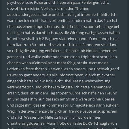
psychedelische Reise und ich habe ein paar Fehler gemacht,
obwohl ich mich im Vorfeld viel mit den Themen
auseinandergesetzt hatte und ich mich gut informiert fühlte. Ich
war innerlich nicht drauf vorbereitet, sondern nahm das 1-cp-lsd
eher aus einem Impuls heraus. Und da ich es schon sehr lange bei
mir liegen hatte, dachte ich, dass die Wirkung nachgelassen haben
könnte, weshalb ich 2 Pappen statt einer nahm. Dann fuhr ich mit
dem Rad zum Strand und setzte mich in die Sonne, wo sich dann
so richtig die Wirkung entfaltete. Ich hatte mir Notizen nebenbei
gemacht und wollte währenddessen einen Tripbericht schreiben,
aber ich war auf einmal nicht mehr fähig, strukturiert meine
Gedanken festzuhalten. Es war alles so anders und überwältigend.
Es war so ganz anders, als alle Informationen, die ich mir vorher
eingeholt hatte. Mir wurde leicht übel. Meine Wahrnehmung
veränderte sich und ich bekam Ängste. Ich hatte niemandem
erzählt, dass ich an dem Tag trippen würde. Ich rief einen Freund
an und sagte ihm nur, dass ich am Strand wäre und mir übel sei
und sagte ihm, dass er kommen soll. Er machte sich dann auf den
Weg. In der zwischenzeit fing ich an, fremde Leute anzusprechen
und nach Wasser und Hilfe zu fragen. Ich wurde immer
orientierungsloser. Ein Mann holte dann die DLRG. Ich sagte von