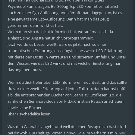
lässt man emotional los und sich von der Wirkung des
Psychedelikums tragen. Bei 300µg 1cp-LSD kommt es natürlich
auch zu einer Ego-Auflösung und kämpft man dagegen an, ist es
eine gewaltsame Ego-Auflösung. Denn hat man das Zeug
genommen, dann wirkt es halt.
Wenn man sich da nicht informiert hat, worauf man sich da
einlässt, sind Ängste natürlich vorprogrammiert.
Jetzt, wo du es besser weißt, wäre es jetzt, nach so einer
traumatischen Erfahrung, das klügste eine zweite LSD-Erfahrung
mit derselben Dosis, in vertrauten und sicherem Umfeld und unter
dem Wissen, wie das LSD wirkt und mit welcher Einstellung man
das angehen muss.
Wenn du dich tiefer über LSD informieren möchtest, und das sollte
du vor einer zweite Erfahrung auf jeden Fall tun, dann kannst dafür
z.b. die entsprechenden Bücher von Stanislav Grof lesen u.o. die
zahlreichen Seminarvideos von Pr.Dr.Christian Rätsch anschauen
sowie seine Bücher
über Psychedelika lesen.
Was den Cannabis angeht und weil du einen Bezug dazu hast, sind
bei dir wohl CBD haltige Sorten sinnvoll, die im Verhältnis min. 50%