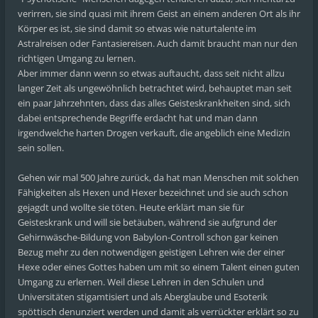
verirren, sie sind quasi mit ihrem Geist an einem anderen Ort als ihr
Körper es ist, sie sind damit so etwas wie naturtalente im
Astralreisen oder Fantasiereisen. Auch damit braucht man nur den
richtigen Umgang zu lernen.
Aber immer dann wenn so etwas auftaucht, dass seit nicht allzu
langer Zeit als ungewöhnlich betrachtet wird, behauptet man seit
ein paar Jahrzehnten, dass das alles Geisteskrankheiten sind, sich
dabei entsprechende Begriffe erdacht hat und man dann
irgendwelche harten Drogen verkauft, die angeblich eine Medizin
sein sollen.
Gehen wir mal 500 Jahre zurück, da hat man Menschen mit solchen
Fähigkeiten als Hexen und Hexer bezeichnet und sie auch schon
gejagdt und wollte sie töten. Heute erklärt man sie für
Geisteskrank und will sie betäuben, während sie aufgrund der
Gehirnwäsche-Bildung von Babylon-Controll schon gar keinen
Bezug mehr zu den notwendigen geistigen Lehren wie der einer
Hexe oder eines Gottes haben um mit so einem Talent einen guten
Umgang zu erlernen. Weil diese Lehren in den Schulen und
Universitäten stigamtisiert und als Aberglaube und Esoterik
spöttisch denunziert werden und damit als verrückter erklärt so zu