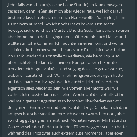
Jedenfalls war ich kurz(ca. eine halbe Stunde) im Krankenwagen
gesessen, dann ließen sie mich aber wieder raus, weil ich darauf
bestand, dass ich einfach nur nach Hause wollte. Dann ging ich mit
zu meinem Kumpel , wo ich noch Optics bekam. Der Boden
bewegte sich und ich sah Muster. Und die Gedankenspiralen waren
aber immer noch da. Ich ging dann später zu mir nach Hause und
wollte zur Ruhe kommen. Ich rauchte mir einen Joint und wollte
schlafen, doch immer wenn ich kurz vorm Einschlafen war, bekam
ich Panik, wieder die Kontrolle zu verlieren, wie beim Trip. Also
übernachtete ich dann bei meinem Kumpel, aber ich konnte
trotzdem nicht gut schlafen. Und so ging das eine ganze Woche,
wobei ich zusätzlich noch Wahrnehmungsveränderungen hatte
und das machte mir Angst, weil ich dachte, jetzt müsste doch
eigentlich alles wieder so sein, wie vorher, aber nichts war wie
vorher. Ich musste dann nach einer Woche auf die Notfallstation,
weil mein ganzer Organismus so komplett überfordert war von
den ganzen Eindrücken und dem Schlafentzug. Da bekam ich dann
antipsychotische Medikamente. Ich war nur 4 Wochen dort, aber
so richtig gut ging es mir erst nach Monaten wieder. Mir hatte das
Ganze so sehr den Boden unter den Füßen weggerissen. Ich hatte
während des Trips zwar auch extrem gute Momente , aber eben