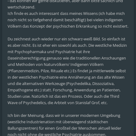
- das können wir gerne diskutieren, aber dann bitte sachlich und
wertschätzend.
Ich finde es auch interessant dass meines Wissens (ich habe mich
noch nicht so tiefgehend damit beschäftigt) bei vielen indigenen
Völkern das Konzept der psychischen Erkrankung so nicht existiert.
Du zeichnest auch wieder nur ein schwarz-weiß Bild. So einfach ist
es aber nicht. Es ist eher ein sowohl als auch. Die westliche Medizin
mit Psychopharmaka und Psychiatrie hat ihre
Daseinsberechtigung genauso wie die traditionellen Anschaungen
und Methoden von Naturvölkern/ Indigenen Völkern
(Pflanzenmedizin, Pilze, Rituale etc.) Es findet ja mittlerweile selbst
in der westlichen Psychiatrie eine Annäherung an das alte Wissen
und die alternativen Werkzeuge (Psychedelika, Dissoziativa,
Empathogene etc.) statt. Forschung, Anwendung an Patienten,
Studien usw. Natürlich ist das ein Prozess. Oder auch die Third
Wave of Psychedelics, die Arbteit von Stanislaf Grof, etc.
Ich bin der Meinung, dass wir in unserer modernen Umgebung
(westliche Industrienation mit überwiegend städtischen
Ballungszentren) für einen Großteil der Menschen aktuell leider
noch nicht ohne die westliche Psychiatrie auskommen.