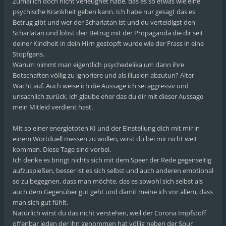
Zumal ich doch nicht verleugnet habe, das es so etwas wie eine
psychische Krankheit geben kann. Ich habe nur gesagt das es
Betrug gibt und wer der Scharlatan ist und du verteidigst den
Scharlatan und lobst den Betrug mit der Propaganda die dir seit
deiner Kindheit in dein Hirn gestopft wurde wie der Frass in eine
Stopfgans.
Warum nimmt man eigentlich psychedelika um dann ihre
Botschaften völlig zu ignoriere und als illusion abzutun? Alter
Wacht auf. Auch weise ich die Aussage ich sei aggressiv und
unsachlich zurück, ich glaube eher das du dir mit dieser Aussage
mein Mitleid verdient hast.
Mit so einer energietoten KI und der Einstellung dich mit mir in
einem Wortduell messen zu wollen, wirst du bei mir nicht weit
kommen. Diese Tage sind vorbei.
Ich denke es bringt nichts sich mit dem Speer der Rede gegenseitig
aufzuspießen, besser ist es sich selbst und auch anderen emotional
so zu begegnen, dass man möchte, das es sowohl sich selbst als
auch dem Gegenüber gut geht und damit meine ich vor allem, dass
man sich gut fühlt.
Natürlich wirst du das nicht verstehen, weil der Corona Impfstoff
offenbar jeden der ihn genommen hat völlig neben der Spur