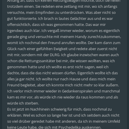
Anfang an, dass ich keinen Rettungswagen möchte, doch sie riefen
trotzdem einen. Sie redeten eine zeitlang mit mir, wo ich anfangs
versuchte, mein Empfinden zu unterdrücken. Was aber nicht so
gut funktionierte. Ich brach in lautes Gelächter aus und es war
offensichtlich, dass ich was genommen hatte. Das war mir
irgendwo auch klar. Ich vergaß immer wieder, worum es eigentlich
gerade ging und versuchte mit meinem Handy zurechtzukommen,
womit ich nochmal den Freund anrufen wollte. Der kam dann zum
Glück nach einer gefühlten Ewigkeit und redete aber zuerst nicht
mit mir, sondern mit der DLRG. Ich glaube inzwischen waren auch
schon die Rettungssanitäter bei mir, die wissen wollten, was ich
genommen hatte und ich wollte es erst nicht sagen, weil ich
dachte, dass die das nicht wissen dürfen. Eigentlich wollte ich das
alles ja gar nicht. Ich wollte nur nach Hause und dass mich mein
Freund begleitet, aber ich konnte mich nicht mehr so klar äußern.
Ich verlor mich immer wieder in Gedankenspiralen und manchmal
kam es mir vor, als würde ich nie wieder da raus kommen und als
würde ich sterben.
Es ist jetzt im Nachhinein schwierig für mich, dass nochmal zu
erklären. Weil es schon so lange her ist und ich seitdem auch nicht
so viel drüber geredet habe mit anderen, da ich in meinem Umfeld
keine Leute habe, die sich mit Psychedelika auskennen.