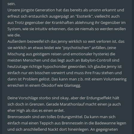
sein.
Unsere jüngste Generation hat das bereits als unsinn erkannt und
erfreut sich erstaunlich ausgerpägt an "Esoterik", vielleicht auch
aus Trotz gegenüber der Krankhaften ablehnung ihr Gegenüber im
System, wie sie intuitiv erkennen, das sie niemals so werden wollen
wie die.
Außerdem bezweifel ich das Jenny wirklich so weit verloren ist, das
sie wirklich an etwas leidet wie "psychotischen" anfällen, (eine
Mischung aus geistigem reisen und emotionaler hysterie) die
meisten Menschen und das liegt auch an Babylon-Controll sind
heutzutage richtige hypochonder geworden. Ich glaube Jenny ist
einfach nur ein bisschen verwirrt und muss ihre Frau stehen und
dann ist Problem gelöst. Das kann man z.b. mit einem Volunteering
erreichen in einem Ökodorf wie Glarisegg.
Deine Vorschläge storbo sind okay, aber der Erdungseffekt hält
sich doch in Grenzen. Gerade Marathonlauf macht einen ja auch
eher High als das es einen erdet.
Brennsesseln sind ein tolles Erdungsmittel. Da kann man sich
einfach mal einen Teppich aus Brennesseln in die Badewanne legen
und sich anschließend Nackt dort hineinlegen. An gegeigneten