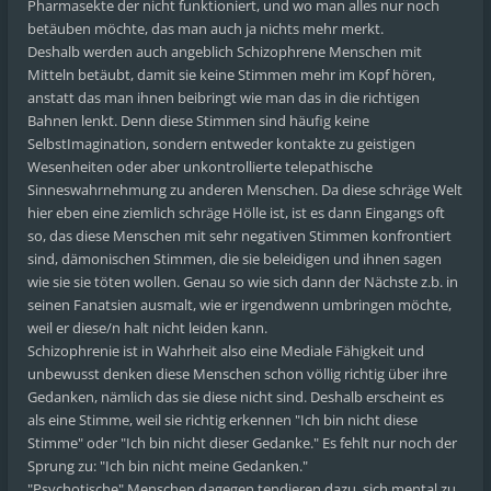
Pharmasekte der nicht funktioniert, und wo man alles nur noch
betäuben möchte, das man auch ja nichts mehr merkt.
Deshalb werden auch angeblich Schizophrene Menschen mit
Mitteln betäubt, damit sie keine Stimmen mehr im Kopf hören,
anstatt das man ihnen beibringt wie man das in die richtigen
Bahnen lenkt. Denn diese Stimmen sind häufig keine
SelbstImagination, sondern entweder kontakte zu geistigen
Wesenheiten oder aber unkontrollierte telepathische
Sinneswahrnehmung zu anderen Menschen. Da diese schräge Welt
hier eben eine ziemlich schräge Hölle ist, ist es dann Eingangs oft
so, das diese Menschen mit sehr negativen Stimmen konfrontiert
sind, dämonischen Stimmen, die sie beleidigen und ihnen sagen
wie sie sie töten wollen. Genau so wie sich dann der Nächste z.b. in
seinen Fanatsien ausmalt, wie er irgendwenn umbringen möchte,
weil er diese/n halt nicht leiden kann.
Schizophrenie ist in Wahrheit also eine Mediale Fähigkeit und
unbewusst denken diese Menschen schon völlig richtig über ihre
Gedanken, nämlich das sie diese nicht sind. Deshalb erscheint es
als eine Stimme, weil sie richtig erkennen "Ich bin nicht diese
Stimme" oder "Ich bin nicht dieser Gedanke." Es fehlt nur noch der
Sprung zu: "Ich bin nicht meine Gedanken."
"Psychotische" Menschen dagegen tendieren dazu, sich mental zu