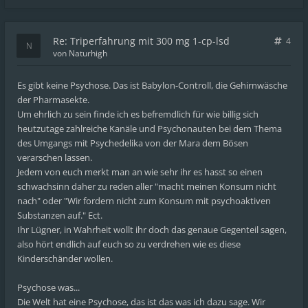
Re: Triperfahrung mit 300 mg 1-cp-lsd
4
von
Naturhigh
Es gibt keine Psychose. Das ist Babylon-Controll, die Gehirnwäsche
der Pharmasekte.
Um ehrlich zu sein finde ich es befremdlich für wie billig sich
heutzutage zahlreiche Kanäle und Psychonauten bei dem Thema
des Umgangs mit Psychedelika von der Mara dem Bösen
verarschen lassen.
Jedem von euch merkt man an wie sehr ihr es hasst so einen
schwachsinn daher zu reden aller "macht meinen Konsum nicht
nach" oder "Wir fordern nicht zum Konsum mit psychoaktiven
Substanzen auf." Ect.
Ihr Lügner, in Wahrheit wollt ihr doch das genaue Gegenteil sagen,
also hört endlich auf euch so zu verdrehen wie es diese
Kinderschänder wollen.
Psychose was...
Die Welt hat eine Psychose, das ist das was ich dazu sage. Wir