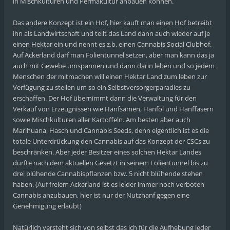
in Mischkulturen und Permakultur anbauen können.
Das andere Konzept ist ein Hof, hier kauft man einen Hof betreibt
ihn als Landwirtschaft und teilt das Land dann auch wieder auf je
einen Hektar ein und nennt es z.b. einen Cannabis Social Clubhof.
Auf Ackerland darf man Folientunnel setzen, aber man kann das ja
auch mit Gewebe umspannen und dann darin leben und so jedem
Menschen der mitmachen will einen Hektar Land zum leben zur
Verfügung zu stellen um so ein Selbstversorgerparadies zu
erschaffen. Der Hof übernimmt dann die Verwaltung für den
Verkauf von Erzeugnissen wie Hanfsamen, Hanföl und Hanffasern
sowie Mischkulturen aller Kartoffeln. Am besten aber auch
Marihuana, Hasch und Cannabis Seeds, denn eigentlich ist es die
totale Unterdrückung den Cannabis auf das Konzept der CSCs zu
beschränken. Aber jeder Besitzer eines solchen Hektar Landes
dürfte nach dem aktuellen Gesetzt in seinem Folientunnel bis zu
drei blühende Cannabispflanzen bzw. 5 nicht blühende stehen
haben. (Auf freiem Ackerland ist es leider immer noch verboten
Cannabis anzubauen, hier ist nur der Nutzhanf gegen eine
Genehmigung erlaubt)
Natürlich versteht sich von selbst das ich für die Aufhebung jeder