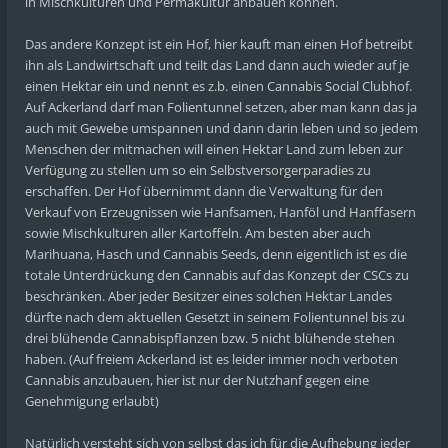
in Mischkulturen und Permakultur anbauen können.
Das andere Konzept ist ein Hof, hier kauft man einen Hof betreibt
ihn als Landwirtschaft und teilt das Land dann auch wieder auf je
einen Hektar ein und nennt es z.b. einen Cannabis Social Clubhof.
Auf Ackerland darf man Folientunnel setzen, aber man kann das ja
auch mit Gewebe umspannen und dann darin leben und so jedem
Menschen der mitmachen will einen Hektar Land zum leben zur
Verfügung zu stellen um so ein Selbstversorgerparadies zu
erschaffen. Der Hof übernimmt dann die Verwaltung für den
Verkauf von Erzeugnissen wie Hanfsamen, Hanföl und Hanffasern
sowie Mischkulturen aller Kartoffeln. Am besten aber auch
Marihuana, Hasch und Cannabis Seeds, denn eigentlich ist es die
totale Unterdrückung den Cannabis auf das Konzept der CSCs zu
beschränken. Aber jeder Besitzer eines solchen Hektar Landes
dürfte nach dem aktuellen Gesetzt in seinem Folientunnel bis zu
drei blühende Cannabispflanzen bzw. 5 nicht blühende stehen
haben. (Auf freiem Ackerland ist es leider immer noch verboten
Cannabis anzubauen, hier ist nur der Nutzhanf gegen eine
Genehmigung erlaubt)
Natürlich versteht sich von selbst das ich für die Aufhebung jeder