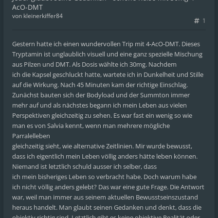
AcO-DMT
von
kleinerkiffer84
1
Gestern hatte ich einen wundervollen Trip mit 4-AcO-DMT. Dieses
Tryptamin ist unglaublich visuell und eine ganz spezielle Mischung
aus Pilzen und DMT. Als Dosis wählte ich 30mg. Nachdem
ich die Kapsel geschluckt hatte, wartete ich in Dunkelheit und Stille
auf die Wirkung. Nach 45 Minuten kam der richtige Einschlag.
Zunächst bauten sich der Bodyload und der Summton immer
mehr auf und als nächstes begann ich mein Leben aus vielen
Perspektiven gleichzeitig zu sehen. Es war fast ein wenig so wie
man es von Salvia kennt, wenn man mehrere mögliche
Parralelleben
gleichzeitig sieht, wie alternative Zeitlinien. Mir wurde bewusst,
dass ich eigentlich mein Leben völlig anders hätte leben können.
Niemand ist letztlich schuld ausser ich selber, dass
ich mein bisheriges Leben so verbracht habe. Doch warum habe
ich nicht völlig anders gelebt? Das war eine gute Frage. Die Antwort
war, weil man immer aus seinem aktuellen Bewusstseinszustand
heraus handelt. Man glaubt seinen Gedanken und denkt, dass die
objektiv richtig sind. Letztlich gibt es keine objektive Realität oder