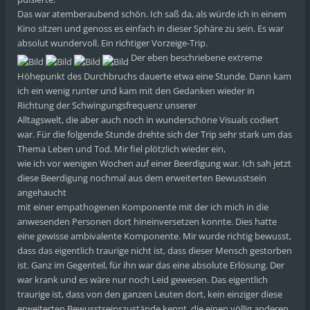
Das war atemberaubend schön. Ich saß da, als würde ich in einem
Kino sitzen und genoss es einfach in dieser Sphäre zu sein. Es war
absolut wundervoll. Ein richtiger Vorzeige-Trip.
Der eben beschriebene extreme
Höhepunkt des Durchbruchs dauerte etwa eine Stunde. Dann kam
ich ein wenig runter und kam mit den Gedanken wieder in
Richtung der Schwingungsfrequenz unserer
Alltagswelt, die aber auch noch in wunderschöne Visuals codiert
war. Für die folgende Stunde drehte sich der Trip sehr stark um das
Thema Leben und Tod. Mir fiel plötzlich wieder ein,
wie ich vor wenigen Wochen auf einer Beerdigung war. Ich sah jetzt
diese Beerdigung nochmal aus dem erweiterten Bewusstsein
angehaucht
mit einer empathogenen Komponente mit der ich mich in die
anwesenden Personen dort hineinversetzen konnte. Dies hatte
eine gewisse ambivalente Komponente. Mir wurde richtig bewusst,
dass das eigentlich traurige nicht ist, dass dieser Mensch gestorben
ist. Ganz im Gegenteil, für ihn war das eine absolute Erlösung. Der
war krank und es wäre nur noch Leid gewesen. Das eigentlich
traurige ist, dass von den ganzen Leuten dort, kein einziger diese
erweiterten Bewusstseinszustände kennt, die einen völlig anderen