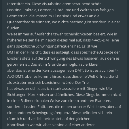
Intensität ein. Diese Visuals sind atemberaubend schön.
Das sind Fraktale, Formen, Subräume und Welten aus farbigen
Geometrien, die immer im Fluss sind und etwas an die
Quantentheorie erinnern, wo nichts beständig ist sondern in einer
fluiden
Weise immer auf Aufenthaltswahrscheinlichkeiten basiert. Wie in
früheren Reisen fiel mir auch dieses mal auf, dass 4-AcO-DMT eine
ganz spezifische Schwingungsfrequenz hat. Es ist wie
DMT in der Hinsicht, dass es aufzeigt, dass spezifische Aspekte der
Existenz stets auf der Schwingung des Etwas basieren, aus dem es
geronnen ist. Das ist im Grunde unmöglich zu erklären,
aber das ist eine der Kernaussagen von DMT. So ist es auch bei 4-
AcO-DMT, aber es kommt hinzu, dass dies eine Welt öffnet, die ich
als extraterrestrisch bezeichnen würde. Der Trip
hat etwas an sich, dass ich stark assoziiere mit Dingen wie Ufo-
Sichtungen, Kornkreisen und ähnliches. Diese Dinge kommen nicht
in einer 3 dimensionalen Weise von einem anderen Planeten,
sondern das sind Entitäten, die neben unserer Welt leben, aber auf
einer anderen Schwingungsfrequenz. Diese befinden sich rein
räumlich und zeitlich betrachtet auf den gleichen
Koordinaten wie wir, aber sie sind auf einer anderen