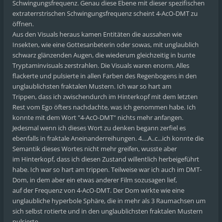
Schwingungsfrequenz. Genau diese Ebene mit dieser spezifischen
extraterrstrischen Schwingungsfrequenz scheint 4-AcO-DMT zu
öffnen.
Aus den Visuals heraus kamen Entitäten die aussahen wie
Insekten, wie eine Gottesanbeterin oder sowas, mit unglaublich
schwarz glänzenden Augen, die wiederum gleichzeitig in bunte
Tryptaminvisuals zerstrahlen. Die Visuals waren enorm. Alles
flackerte und pulsierte in allen Farben des Regenbogens in den
unglaublichsten fraktalen Mustern. Ich war so hart am
Trippen, dass ich zwischendurch im Hinterkopf mit dem letzten
Rest vom Ego öfters nachdachte, was ich genommen habe. Ich
konnte mit dem Wort "4-AcO-DMT" nichts mehr anfangen.
Jedesmal wenn ich dieses Wort zu denken begann zerfiel es
ebenfalls in fraktale Aneinanderreihungen. 4....A..c...ich konnte die
Semantik dieses Wortes nicht mehr greifen, wusste aber
im Hinterkopf, dass ich diesen Zustand willentlich herbeigeführt
habe. Ich war so hart am trippen. Teilweise war ich auch im DMT-
Dom, in dem aber ein etwas anderer Film sozusagen lief,
auf der Frequenz von 4-AcO-DMT. Der Dom wirkte wie eine
unglaubliche hyperbole Sphäre, die in mehr als 3 Raumachsen um
sich selbst rotierte und in den unglaublichsten fraktalen Mustern
pulsierte.