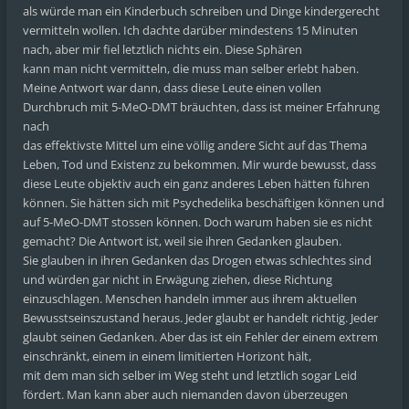
als würde man ein Kinderbuch schreiben und Dinge kindergerecht
vermitteln wollen. Ich dachte darüber mindestens 15 Minuten
nach, aber mir fiel letztlich nichts ein. Diese Sphären
kann man nicht vermitteln, die muss man selber erlebt haben.
Meine Antwort war dann, dass diese Leute einen vollen
Durchbruch mit 5-MeO-DMT bräuchten, dass ist meiner Erfahrung
nach
das effektivste Mittel um eine völlig andere Sicht auf das Thema
Leben, Tod und Existenz zu bekommen. Mir wurde bewusst, dass
diese Leute objektiv auch ein ganz anderes Leben hätten führen
können. Sie hätten sich mit Psychedelika beschäftigen können und
auf 5-MeO-DMT stossen können. Doch warum haben sie es nicht
gemacht? Die Antwort ist, weil sie ihren Gedanken glauben.
Sie glauben in ihren Gedanken das Drogen etwas schlechtes sind
und würden gar nicht in Erwägung ziehen, diese Richtung
einzuschlagen. Menschen handeln immer aus ihrem aktuellen
Bewusstseinszustand heraus. Jeder glaubt er handelt richtig. Jeder
glaubt seinen Gedanken. Aber das ist ein Fehler der einem extrem
einschränkt, einem in einem limitierten Horizont hält,
mit dem man sich selber im Weg steht und letztlich sogar Leid
fördert. Man kann aber auch niemanden davon überzeugen