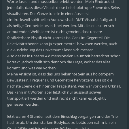
Worte fassen und muss selber erlebt werden. Mein Eindruck ist
jedenfalls, dass diese Visuals diese tiefe holotrope Ebene des Seins
visualisieren. Das Ganze tun sie in einer äusserst
eindrucksvoll spirituellen Aura, weshalb DMT-Visuals häufig auch
als heilige Geometrie bezeichnet werden. Mit diesen esoterisch
anmutenden Weltbildern ist nicht gemeint, dass unsere
falsifizierbare Physik nicht korrekt ist. Ganz im Gegenteil. Die
Relativitätstheorie kann ja experimentell bewiesen werden, auch
die Ausdehnung des Universums lässt sich messen.
Also das ist in unserer 4 dimensionalen Raumzeit betrachtet schon
korrekt. Jedoch stellt sich dennoch die Frage, woher das alles
kommt und was war vorher?
Meine Ansicht ist, dass das uns bekannte Sein aus holotropem
Bewusstsein, Frequenz und Geometrie hervorgeht. Das ist die
nächste Ebene die hinter der Frage steht, was war vor dem Urknall.
Das kann mit Worten aber letztlich nur äusserst schwer
transportiert werden und erst recht nicht kann es objektiv
gemessen werden.
Jetzt waren 4 Stunden seit dem Einschlag vergangen und der Trip
flachte ab. Um den starken Bodyload zu betäuben nahm ich ein
Opiat. Während ich auf dessen Wirkung wartete