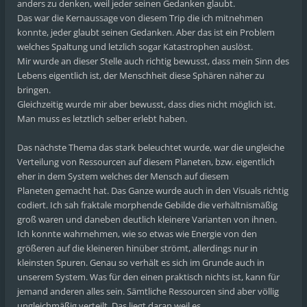
anders zu denken, weil jeder seinen Gedanken glaubt.
Das war die Kernaussage von diesem Trip die ich mitnehmen
konnte, jeder glaubt seinen Gedanken. Aber das ist ein Problem
welches Spaltung und letzlich sogar Katastrophen auslöst.
Mir wurde an dieser Stelle auch richtig bewusst, dass mein Sinn des
Lebens eigentlich ist, der Menschheit diese Sphären näher zu
bringen.
Gleichzeitig wurde mir aber bewusst, dass dies nicht möglich ist.
Man muss es letztlich selber erlebt haben.
Das nächste Thema das stark beleuchtet wurde, war die ungleiche
Verteilung von Ressourcen auf diesem Planeten, bzw. eigentlich
eher in dem System welches der Mensch auf diesem
Planeten gemacht hat. Das Ganze wurde auch in den Visuals richtig
codiert. Ich sah fraktale morphende Gebilde die verhältnismäßig
groß waren und daneben deutlich kleinere Varianten von ihnen.
Ich konnte wahrnehmen, wie so etwas wie Energie von den
größeren auf die kleineren hinüber strömt, allerdings nur in
kleinsten Spuren. Genau so verhält es sich im Grunde auch in
unserem System. Was für den einen praktisch nichts ist, kann für
jemand anderen alles sein. Sämtliche Ressourcen sind aber völlig
ungleichmäßig verteilt. Das liegt daran weil es