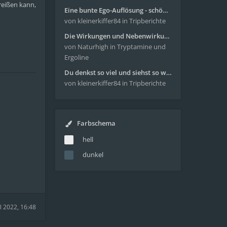
reißen kann,
Eine bunte Ego-Auflösung - schöne Reise mit 4-AcO-DMT
von kleinerkiffer84
in Tripberichte
Die Wirkungen und Nebenwirkungen von LSD
von Naturhigh
in Tryptamine und
Ergoline
Du denkst so viel und siehst so wenig - wunderbare Reise mit 4g Pilze
von kleinerkiffer84
in Tripberichte
Farbschema
hell
dunkel
il 2022, 16:48