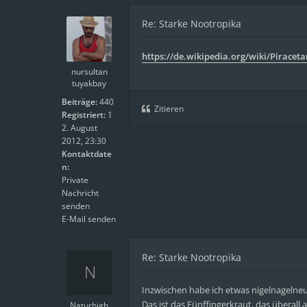
Re: Starke Nootropika
https://de.wikipedia.org/wiki/Piracet
nursultan
tuyakbay
Beiträge:
440
Zitieren
Registriert:
1
2. August
2012, 23:30
Kontaktdate
n:
Private
Nachricht
senden
E-Mail senden
Re: Starke Nootropika
Inzwischen habe ich etwas nigelnagelne
Das ist das Fünffingerkraut, das überall 
Naturhigh