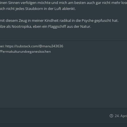
einen Sinnen verfolgen möchte und mich am besten auch gar nicht mehr los
ich nicht jedes Staubkorn in der Luft ablenkt.
mit diesem Zeug in meiner Kindheit radikal in die Psyche gepfuscht hat.
ze als Nootropika, eben ein Flaggschiff aus der Natur.
rbei: https://substack.com/@manu343636
e/Permakulturundveganeskochen
24. Apr