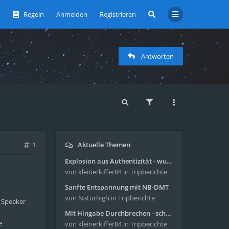
Regeln
Anmelden
Registrieren
Antworten
Aktuelle Themen
1
Explosion aus Authentizität - wunderbare Reise mit 4g Pilze
von kleinerkiffer84
in Tripberichte
Sanfte Entspannung mit NB-DMT
von Naturhigh
in Tripberichte
n Speaker
Mit Hingabe Durchbrechen - schöne Reise mit 4g Pilze
e
von kleinerkiffer84
in Tripberichte