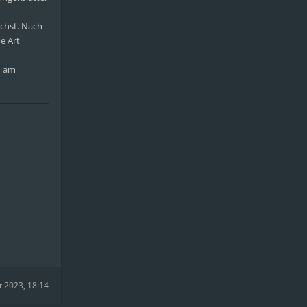
ächst. Nach
e Art
d am
t 2023, 18:14