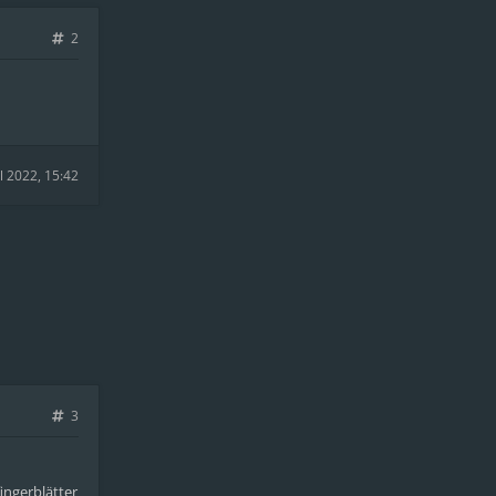
2
il 2022, 15:42
3
fingerblätter