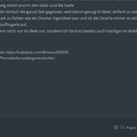
eg stärkt enorm den Geist und die Seele.
ahr einfach die ganze Zeit gegessen, weil davon genug im Beet, einfach so w
rk zu fühlen wie ein Drache. Irgendwie war und ist der Drache immer so ein
ünffingerkraut.
ir nicht nur im Beet vor, sondern ich fand es bereits auch häufiger im Wal
rbei: https://substack.com/@manu343636
e/Permakulturundveganeskochen
17. Augus