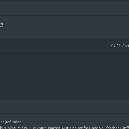
am
26. Apr
ues gefunden.
als "Unkraut" bzw. "Beikraut" wächst. Nur eine sanfte Hand voll frischer Fünf