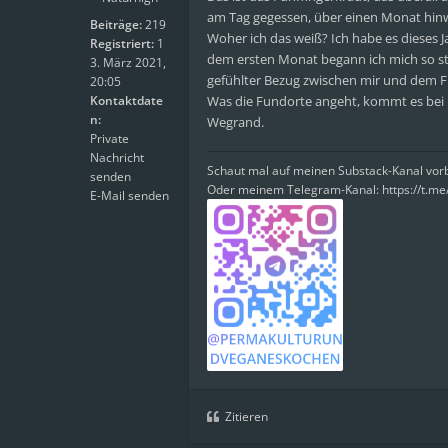
am Tag gegessen, über einen Monat hinw
Beiträge:
219
Woher ich das weiß? Ich habe es dieses J
Registriert:
1
dem ersten Monat begann ich mich so sta
3. März 2021,
gefühlter Bezug zwischen mir und dem F
20:05
Kontaktdate
Was die Fundorte angeht, kommt es bei m
n:
Wegrand.
Private
Nachricht
Schaut mal auf meinen Substack-Kanal vo
senden
Oder meinem Telegram-Kanal: https://t.m
E-Mail senden
Zitieren