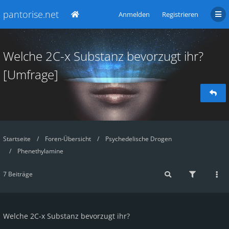
pantorise.net
Anmelden
Registrieren
Welche 2C-x Substanz bevorzugt ihr?
[Umfrage]
Startseite
Foren-Übersicht
Psychedelische Drogen
Phenethylamine
7 Beiträge
Welche 2C-x Substanz bevorzugt ihr?