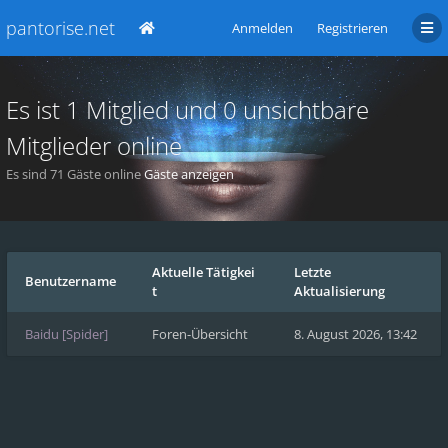
pantorise.net
Anmelden
Registrieren
Es ist 1 Mitglied und 0 unsichtbare
Mitglieder online
Es sind 71 Gäste online
Gäste anzeigen
Aktuelle Tätigkei
Letzte
Benutzername
t
Aktualisierung
Baidu [Spider]
Foren-Übersicht
8. August 2026, 13:42