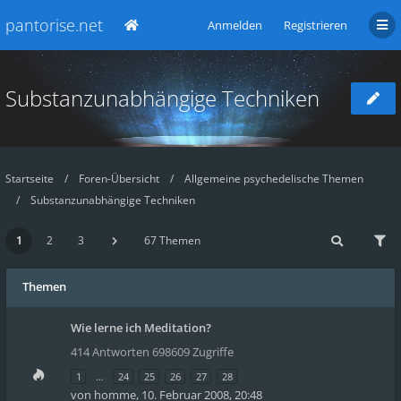
pantorise.net
Anmelden
Registrieren
Substanzunabhängige Techniken
Startseite
Foren-Übersicht
Allgemeine psychedelische Themen
Substanzunabhängige Techniken
1
2
3
67 Themen
Themen
Wie lerne ich Meditation?
414 Antworten 698609 Zugriffe
1
…
24
25
26
27
28
von
homme
,
10. Februar 2008, 20:48