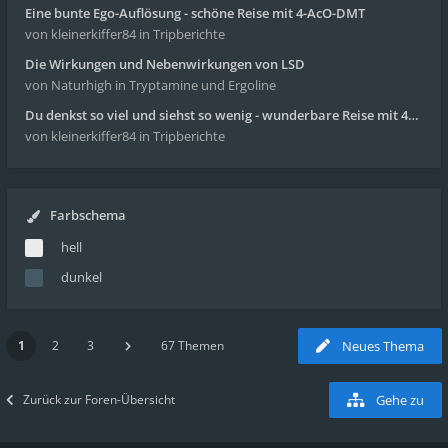
Eine bunte Ego-Auflösung - schöne Reise mit 4-AcO-DMT
von kleinerkiffer84
in Tripberichte
Die Wirkungen und Nebenwirkungen von LSD
von Naturhigh
in Tryptamine und Ergoline
Du denkst so viel und siehst so wenig - wunderbare Reise mit 4g Pilze
von kleinerkiffer84
in Tripberichte
Farbschema
hell
dunkel
1
2
3
67 Themen
Neues Thema
Zurück zur Foren-Übersicht
Gehe zu