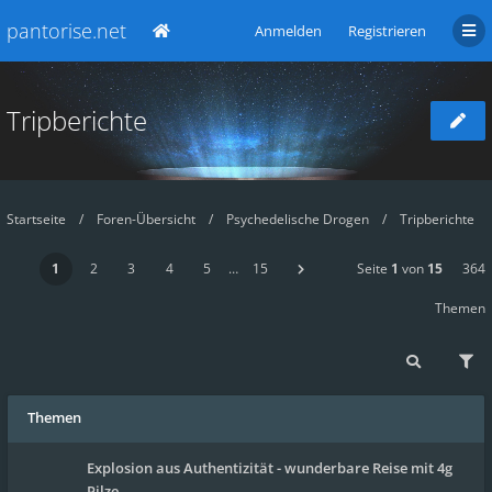
pantorise.net
Anmelden
Registrieren
Tripberichte
Startseite
Foren-Übersicht
Psychedelische Drogen
Tripberichte
1
2
3
4
5
…
15
Seite
1
von
15
364
Themen
Themen
Explosion aus Authentizität - wunderbare Reise mit 4g
Pilze