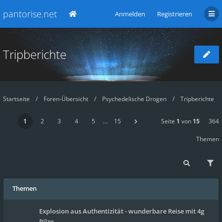
pantorise.net
Anmelden
Registrieren
Tripberichte
Startseite
Foren-Übersicht
Psychedelische Drogen
Tripberichte
1
2
3
4
5
…
15
Seite
1
von
15
364
Themen
Themen
Explosion aus Authentizität - wunderbare Reise mit 4g
Pilze