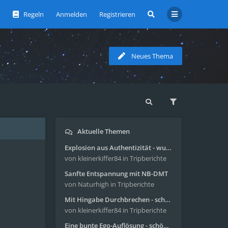
Regeln
Anmelden
Registrieren
Neues Thema
Aktuelle Themen
Explosion aus Authentizität - wunderbare Reise mit 4g Pilze
von kleinerkiffer84
in Tripberichte
Sanfte Entspannung mit NB-DMT
von Naturhigh
in Tripberichte
Mit Hingabe Durchbrechen - schöne Reise mit 4g Pilze
von kleinerkiffer84
in Tripberichte
Eine bunte Ego-Auflösung - schöne Reise mit 4-AcO-DMT