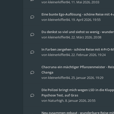
von
kleinerkiffer84
,
11. Mai 2026, 20:03
Eine bunte Ego-Auflösung - schöne Reise mit 
von
kleinerkiffer84
,
19. April 2026, 19:55
Du denkst so viel und siehst so wenig - wunder
von
kleinerkiffer84
,
22. März 2026, 20:08
In Farben zergehen - schöne Reise mit 4-PrO-
von
kleinerkiffer84
,
22. Februar 2026, 19:24
Chacruna ein mächtiger Pflanzenmeister - Rei
Changa
von
kleinerkiffer84
,
25. Januar 2026, 19:29
DIe Polizei bringt mich wegen LSD in die Klap
Psychose Test, auf Gras
von
Naturhigh
,
8. Januar 2026, 20:55
Neu zusammen gebaut - wunderbare Reise mit 