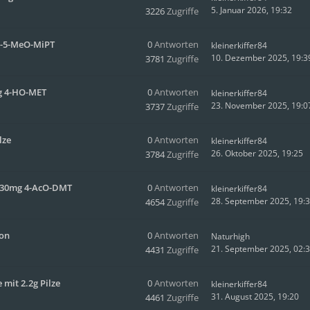
5. Januar 2026, 19:32
3226
Zugriffe
NB-5-MeO-MiPT
0
Antworten
kleinerkiffer84
10. Dezember 2025, 19:3
3781
Zugriffe
mg 4-HO-MET
0
Antworten
kleinerkiffer84
23. November 2025, 19:0
3737
Zugriffe
lze
0
Antworten
kleinerkiffer84
26. Oktober 2025, 19:25
3784
Zugriffe
it 30mg 4-AcO-DMT
0
Antworten
kleinerkiffer84
28. September 2025, 19:
4654
Zugriffe
ion
0
Antworten
Naturhigh
21. September 2025, 02:
4431
Zugriffe
mit 2.2g Pilze
0
Antworten
kleinerkiffer84
31. August 2025, 19:20
4461
Zugriffe