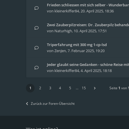
Frieden schliessen mit sich selber - Wunderbar
von
kleinerkiffer84
,
20. April 2025, 18:36
Zwei Zauberpilzreisen: Dr. Zauberpilz behand
von
Naturhigh
,
10. April 2025, 17:51
Triperfahrung mit 300 mg 1-cp-lsd
von
ZenJen
,
7. Februar 2025, 19:20
Jeder glaubt seine Gedanken - schöne Reise m
von
kleinerkiffer84
,
4. April 2025, 18:18
1
2
3
4
5
…
15
Seite
1
von
Zurück zur Foren-Übersicht