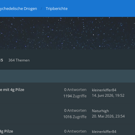
ychedelische Drogen
Tripberichte
15
364 Themen
 mit 4g Pilze
0
Antworten
kleinerkiffer84
14. Juni 2026, 19:52
1194
Zugriffe
0
Antworten
Naturhigh
20. Mai 2026, 23:54
1016
Zugriffe
g Pilze
0
Antworten
kleinerkiffer84