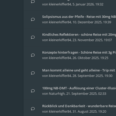
von
kleinerkiffer84
,
5. Januar 2026, 19:32
Solipsismus aus der Pfeife - Reise mit 30mg 
von
kleinerkiffer84
,
10. Dezember 2025, 19:39
Kindliches Reflektieren - schöne Reise mit 20
von
kleinerkiffer84
,
23. November 2025, 19:07
Konzepte hinterfragen - Schöne Reise mit 3g Pi
von
kleinerkiffer84
,
26. Oktober 2025, 19:25
Man kommt alleine und geht alleine - Trip m
von
kleinerkiffer84
,
28. September 2025, 19:30
100mg NB-DMT - Auflösung einer Cluster-Illus
von
Naturhigh
,
21. September 2025, 02:33
Rückblick und Dankbarkeit - wunderbare Reise 
von
kleinerkiffer84
,
31. August 2025, 19:20