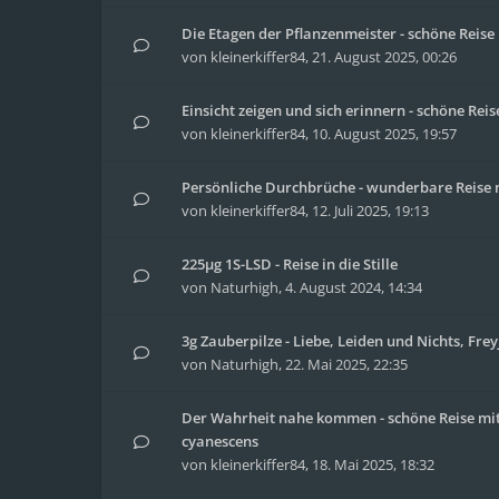
Die Etagen der Pflanzenmeister - schöne Reis
von
kleinerkiffer84
,
21. August 2025, 00:26
Einsicht zeigen und sich erinnern - schöne Re
von
kleinerkiffer84
,
10. August 2025, 19:57
Persönliche Durchbrüche - wunderbare Reise m
von
kleinerkiffer84
,
12. Juli 2025, 19:13
225µg 1S-LSD - Reise in die Stille
von
Naturhigh
,
4. August 2024, 14:34
3g Zauberpilze - Liebe, Leiden und Nichts, Fre
von
Naturhigh
,
22. Mai 2025, 22:35
Der Wahrheit nahe kommen - schöne Reise mit
cyanescens
von
kleinerkiffer84
,
18. Mai 2025, 18:32