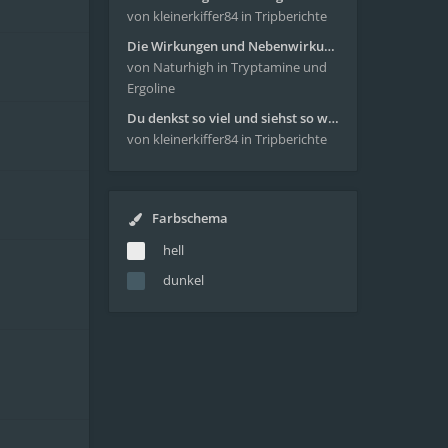
von kleinerkiffer84
in Tripberichte
Die Wirkungen und Nebenwirkungen von LSD
von Naturhigh
in Tryptamine und
Ergoline
Du denkst so viel und siehst so wenig - wunderbare Reise mit 4g Pilze
von kleinerkiffer84
in Tripberichte
Farbschema
hell
dunkel