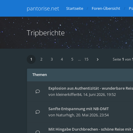
pantorise.net
Startseite
Foren-Übersicht
Ps
Tripberichte
1
2
3
4
5
…
15
Seite
1
von
Themen
Explosion aus Authentizität - wunderbare Reise
von
kleinerkiffer84
,
14. Juni 2026, 19:52
Sanfte Entspannung mit NB-DMT
von
Naturhigh
,
20. Mai 2026, 23:54
Mit Hingabe Durchbrechen - schöne Reise mit 4