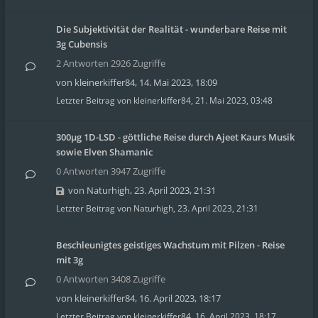
Die Subjektivität der Realität - wunderbare Reise mit
3g Cubensis
2 Antworten 2926 Zugriffe
von
kleinerkiffer84
,
14. Mai 2023, 18:09
Letzter Beitrag von
kleinerkiffer84
,
21. Mai 2023, 03:48
300µg 1D-LSD - göttliche Reise durch Ajeet Kaurs Musik
sowie Elven Shamanic
0 Antworten 3947 Zugriffe
von
Naturhigh
,
23. April 2023, 21:31
Letzter Beitrag von
Naturhigh
,
23. April 2023, 21:31
Beschleunigtes geistiges Wachstum mit Pilzen - Reise
mit 3g
0 Antworten 3408 Zugriffe
von
kleinerkiffer84
,
16. April 2023, 18:17
Letzter Beitrag von
kleinerkiffer84
,
16. April 2023, 18:17