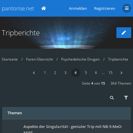
pantorise.net
Anmelden
Registrieren
Tripberichte
Startseite
Foren-Übersicht
Psychedelische Drogen
Tripberichte
1
2
3
4
5
6
…
15
Seite
4
von
15
364 Themen
Themen
Aspekte der Singularität - genialer Trip mit NB-5-MeO-
MiPT