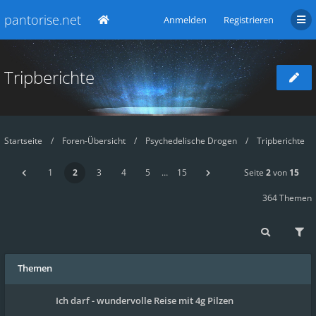
pantorise.net
Anmelden
Registrieren
Tripberichte
Startseite
Foren-Übersicht
Psychedelische Drogen
Tripberichte
1
2
3
4
5
…
15
Seite
2
von
15
364 Themen
Themen
Ich darf - wundervolle Reise mit 4g Pilzen