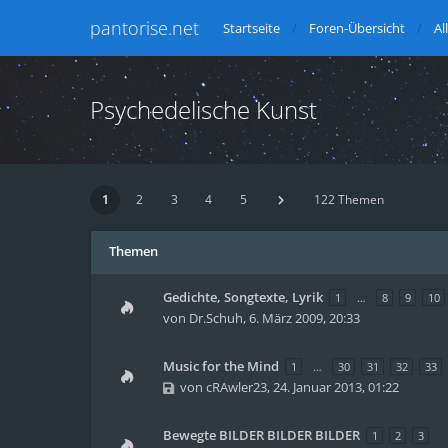
pantorise.net
Startseite
Foren-Übersicht
Al
Psychedelische Kunst
1
2
3
4
5
122 Themen
Themen
Gedichte, Songtexte, Lyrik
1
…
8
9
10
von
Dr.Schuh
,
6. März 2009, 20:33
Music for the Mind
1
…
30
31
32
33
von
cRAwler23
,
24. Januar 2013, 01:22
Bewegte BILDER BILDER BILDER
1
2
3