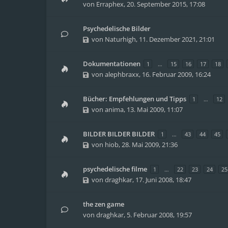
von
Erraphex
,
20. September 2015, 17:08
Psychedelische Bilder
von
Naturhigh
,
11. Dezember 2021, 21:01
Dokumentationen
1
…
15
16
17
18
von
alephbraxx
,
16. Februar 2009, 16:24
Bücher: Empfehlungen und Tipps
1
…
12
von
anima
,
13. Mai 2009, 11:07
BILDER BILDER BILDER
1
…
43
44
45
von
hiob
,
28. Mai 2009, 21:36
psychedelische filme
1
…
22
23
24
25
von
draghkar
,
17. Juni 2008, 18:47
the zen game
von
draghkar
,
5. Februar 2008, 19:57