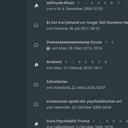
selfmade-Music
1
…
3
4
5
6
7
von
n19
,
4. Dezember 2009, 01:03
Es hat mal jemand vor langer Zeit Numena+
von
homme
,
30. Juli 2017, 00:13
Deeeeeeeeeeeeeeeeeeep House
1
2
von
Mao
,
28. März 2013, 10:14
Ambient
1
…
4
5
6
7
8
von
Mao
,
12. Februar 2010, 14:11
Schreibecke
von
hobobird
,
22. März 2016, 02:57
screensaver,spiele der psychedelischen art
von
reisender
,
22. Oktober 2009, 04:04
Dark Psychedelic Trance
1
…
3
4
5
6
von
talkinghead
,
3. Oktober 2008, 18:56