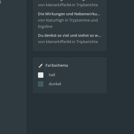
8
von kleinerkiffer84
in Tripberichte
Die Wirkungen und Nebenwirkungen von LSD
von Naturhigh
in Tryptamine und
Ergoline
Du denkst so viel und siehst so wenig - wunderbare Reise mit 4g Pilze
von kleinerkiffer84
in Tripberichte
Farbschema
hell
dunkel