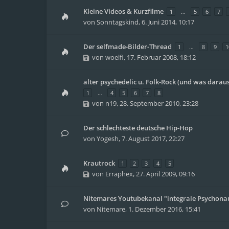
Kleine Videos & Kurzfilme
1
…
5
6
7
von
Sonntagskind
,
6. Juni 2014, 10:17
Der selfmade-Bilder-Thread
1
…
8
9
1
von
woelfi
,
17. Februar 2008, 18:12
alter psychedelic u. Folk-Rock (und was darau
1
…
4
5
6
7
8
von
n19
,
28. September 2010, 23:28
Der schlechteste deutsche Hip-Hop
von
Yogesh
,
7. August 2017, 22:27
Krautrock
1
2
3
4
5
von
Erraphex
,
27. April 2009, 09:16
Nitemares Youtubekanal "integrale Psychona
von
Nitemare
,
1. Dezember 2016, 15:41