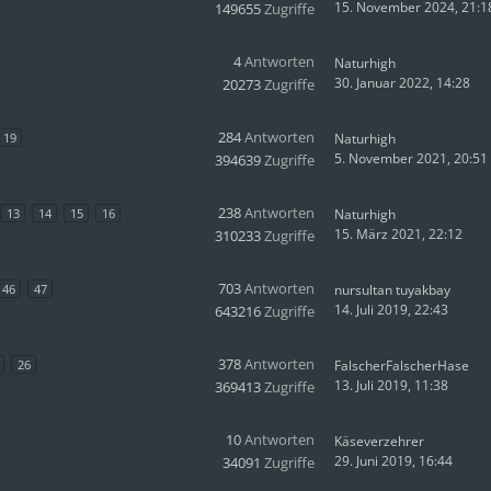
15. November 2024, 21:1
149655
Zugriffe
4
Antworten
Naturhigh
30. Januar 2022, 14:28
20273
Zugriffe
284
Antworten
19
Naturhigh
5. November 2021, 20:51
394639
Zugriffe
238
Antworten
13
14
15
16
Naturhigh
15. März 2021, 22:12
310233
Zugriffe
703
Antworten
46
47
nursultan tuyakbay
14. Juli 2019, 22:43
643216
Zugriffe
378
Antworten
26
FalscherFalscherHase
13. Juli 2019, 11:38
369413
Zugriffe
10
Antworten
Käseverzehrer
29. Juni 2019, 16:44
34091
Zugriffe