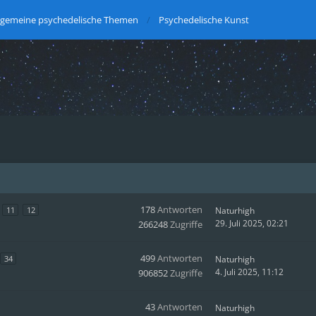
lgemeine psychedelische Themen
Psychedelische Kunst
178
Antworten
11
12
Naturhigh
29. Juli 2025, 02:21
266248
Zugriffe
499
Antworten
34
Naturhigh
4. Juli 2025, 11:12
906852
Zugriffe
43
Antworten
Naturhigh