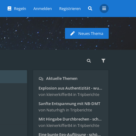
Regeln
Anmelden
Registrieren
Neues Thema
Aktuelle Themen
Explosion aus Authentizität - wunderbare Reise mit 4g Pilze
von kleinerkiffer84
in Tripberichte
Sanfte Entspannung mit NB-DMT
von Naturhigh
in Tripberichte
Mit Hingabe Durchbrechen - schöne Reise mit 4g Pilze
von kleinerkiffer84
in Tripberichte
Eine bunte Ego-Auflösung - schöne Reise mit 4-AcO-DMT