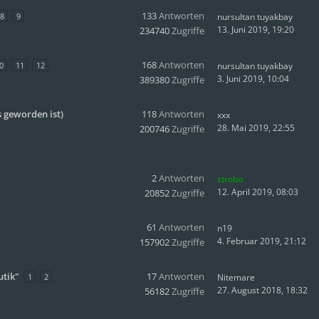
133
Antworten
8
9
nursultan tuyakbay
13. Juni 2019, 19:20
234740
Zugriffe
168
Antworten
0
11
12
nursultan tuyakbay
3. Juni 2019, 10:04
389380
Zugriffe
s geworden ist)
118
Antworten
xxx
28. Mai 2019, 22:55
200746
Zugriffe
2
Antworten
strobo
12. April 2019, 08:03
20852
Zugriffe
61
Antworten
n19
4. Februar 2019, 21:12
157902
Zugriffe
utik"
17
Antworten
1
2
Nitemare
27. August 2018, 18:32
56182
Zugriffe