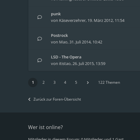
punk
von
Käseverzehrer
,
19. März 2012, 11:54
Postrock
von
Mao
,
31. Juli 2014, 10:42
LSD - The Opera
von
itistao
,
26. Juli 2015, 13:59
1
2
3
4
5
122 Themen
Zurück zur Foren-Übersicht
Wer ist online?
Mitglieder in diesem Forum: 0 Mitglieder und 1 Gast