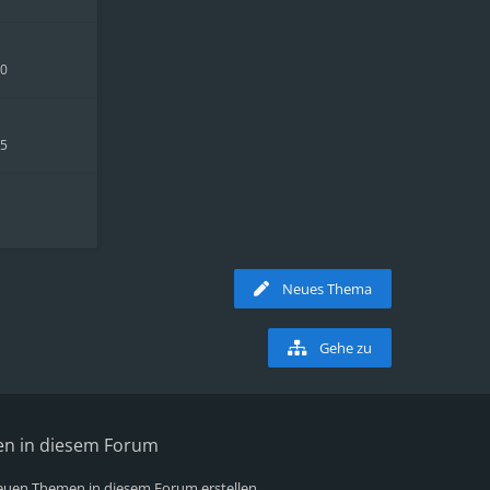
40
55
Neues Thema
Gehe zu
en in diesem Forum
uen Themen in diesem Forum erstellen.