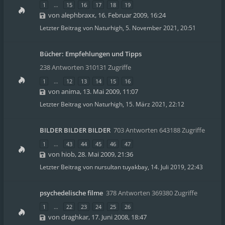
1
…
15
16
17
18
19
von
alephbraxx
,
16. Februar 2009, 16:24
Letzter Beitrag von
Naturhigh
,
5. November 2021, 20:51
Bücher: Empfehlungen und Tipps
238 Antworten 310131 Zugriffe
1
…
12
13
14
15
16
von
anima
,
13. Mai 2009, 11:07
Letzter Beitrag von
Naturhigh
,
15. März 2021, 22:12
BILDER BILDER BILDER
703 Antworten 643188 Zugriffe
1
…
43
44
45
46
47
von
hiob
,
28. Mai 2009, 21:36
Letzter Beitrag von
nursultan tuyakbay
,
14. Juli 2019, 22:43
psychedelische filme
378 Antworten 369380 Zugriffe
1
…
22
23
24
25
26
von
draghkar
,
17. Juni 2008, 18:47