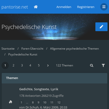
pantorise.net
Anmelden
Registrieren
Psychedelische Kunst
Startseite
Foren-Übersicht
Allgemeine psychedelische Themen
Psychedelische Kunst
1
2
3
4
5
122 Themen
Themen
Gedichte, Songtexte, Lyrik
178 Antworten 266219 Zugriffe
1
…
8
9
10
11
12
von
Dr.Schuh
,
6. März 2009, 20:33