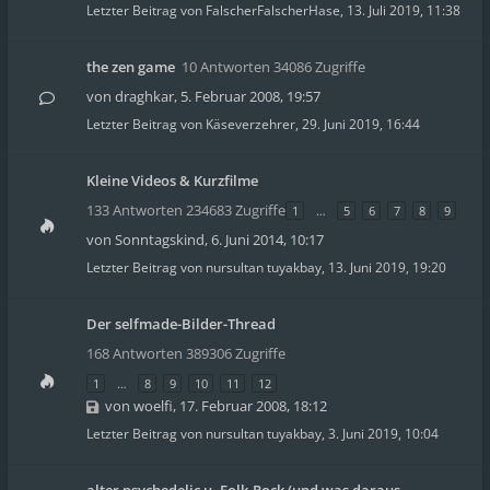
Letzter Beitrag von
FalscherFalscherHase
,
13. Juli 2019, 11:38
the zen game
10 Antworten 34086 Zugriffe
von
draghkar
,
5. Februar 2008, 19:57
Letzter Beitrag von
Käseverzehrer
,
29. Juni 2019, 16:44
Kleine Videos & Kurzfilme
133 Antworten 234683 Zugriffe
1
…
5
6
7
8
9
von
Sonntagskind
,
6. Juni 2014, 10:17
Letzter Beitrag von
nursultan tuyakbay
,
13. Juni 2019, 19:20
Der selfmade-Bilder-Thread
168 Antworten 389306 Zugriffe
1
…
8
9
10
11
12
von
woelfi
,
17. Februar 2008, 18:12
Letzter Beitrag von
nursultan tuyakbay
,
3. Juni 2019, 10:04