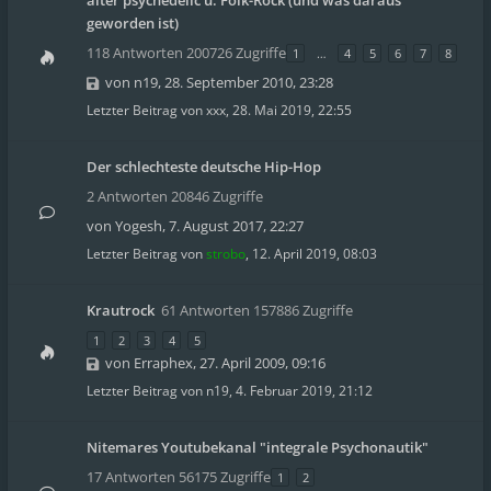
alter psychedelic u. Folk-Rock (und was daraus
geworden ist)
118 Antworten 200726 Zugriffe
1
…
4
5
6
7
8
von
n19
,
28. September 2010, 23:28
Letzter Beitrag von
xxx
,
28. Mai 2019, 22:55
Der schlechteste deutsche Hip-Hop
2 Antworten 20846 Zugriffe
von
Yogesh
,
7. August 2017, 22:27
Letzter Beitrag von
strobo
,
12. April 2019, 08:03
Krautrock
61 Antworten 157886 Zugriffe
1
2
3
4
5
von
Erraphex
,
27. April 2009, 09:16
Letzter Beitrag von
n19
,
4. Februar 2019, 21:12
Nitemares Youtubekanal "integrale Psychonautik"
17 Antworten 56175 Zugriffe
1
2