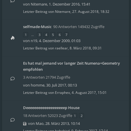
von
Nitemare
,
1. Dezember 2016, 15:41
Letzter Beitrag von
Nitemare
,
27. August 2018, 18:32
selfmade-Music
90 Antworten 149432 Zugriffe
1
…
3
4
5
6
7
von
n19
,
4. Dezember 2009, 01:03
Letzter Beitrag von
raellear
,
8. März 2018, 09:31
Es hat mal jemand vor langer Zeit Numena+Geometry
empfohlen
3 Antworten 21794 Zugriffe
von
homme
,
30. Juli 2017, 00:13
Letzter Beitrag von
Erraphex
,
4. August 2017, 15:01
Deeeeeeeeeeeeeeeeeeep House
18 Antworten 52023 Zugriffe
1
2
von
Mao
,
28. März 2013, 10:14
Letzter Beitrag von
hobobird
,
9. Februar 2017, 17:14