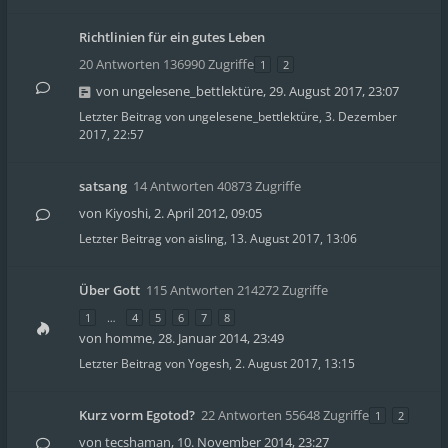
Richtlinien für ein gutes Leben
20 Antworten 136990 Zugriffe
1
2
von
ungelesene_bettlektüre
,
29. August 2017, 23:07
Letzter Beitrag von
ungelesene_bettlektüre
,
3. Dezember
2017, 22:57
satsang
14 Antworten 40873 Zugriffe
von
Kiyoshi
,
2. April 2012, 09:05
Letzter Beitrag von
aisling
,
13. August 2017, 13:06
Über Gott
115 Antworten 214272 Zugriffe
1
…
4
5
6
7
8
von
homme
,
28. Januar 2014, 23:49
Letzter Beitrag von
Yogesh
,
2. August 2017, 13:15
Kurz vorm Egotod?
22 Antworten 55648 Zugriffe
1
2
von
tecshaman
,
10. November 2014, 23:27