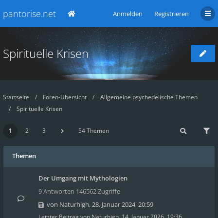
pantorise.net
Anmelden
Registrieren
Spirituelle Krisen
Startseite
Foren-Übersicht
Allgemeine psychedelische Themen
Spirituelle Krisen
1
2
3
54 Themen
Themen
Der Umgang mit Mythologien
9 Antworten 146562 Zugriffe
von
Naturhigh
,
28. Januar 2024, 20:59
Letzter Beitrag von
Naturhigh
,
14. Januar 2026, 19:36