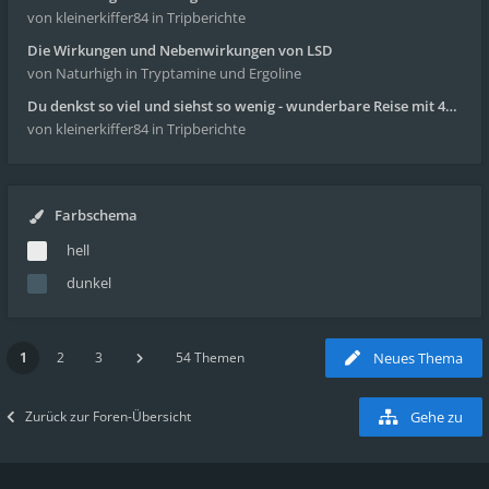
von kleinerkiffer84
in Tripberichte
Die Wirkungen und Nebenwirkungen von LSD
von Naturhigh
in Tryptamine und Ergoline
Du denkst so viel und siehst so wenig - wunderbare Reise mit 4g Pilze
von kleinerkiffer84
in Tripberichte
Farbschema
hell
dunkel
1
2
3
54 Themen
Neues Thema
Zurück zur Foren-Übersicht
Gehe zu