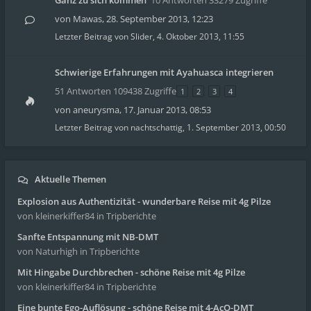
Ganz zu sich kommen
10 Antworten 33279 Zugriffe
von
Mawas
,
28. September 2013, 12:23
Letzter Beitrag von
Slider
,
4. Oktober 2013, 11:55
Schwierige Erfahrungen mit Ayahuasca integrieren
51 Antworten 109438 Zugriffe
1
2
3
4
von
aneurysma
,
17. Januar 2013, 08:53
Letzter Beitrag von
nachtschattig
,
1. September 2013, 00:50
Aktuelle Themen
Explosion aus Authentizität - wunderbare Reise mit 4g Pilze
von kleinerkiffer84
in Tripberichte
Sanfte Entspannung mit NB-DMT
von Naturhigh
in Tripberichte
Mit Hingabe Durchbrechen - schöne Reise mit 4g Pilze
von kleinerkiffer84
in Tripberichte
Eine bunte Ego-Auflösung - schöne Reise mit 4-AcO-DMT