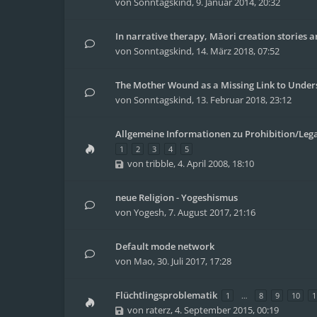
von
Sonntagskind
,
9. Januar 2014, 20:32
In narrative therapy, Māori creation stories a
von
Sonntagskind
,
14. März 2018, 07:52
The Mother Wound as a Missing Link to Unde
von
Sonntagskind
,
13. Februar 2018, 23:12
Allgemeine Informationen zu Prohibition/Lega
1
2
3
4
5
von
tribble
,
4. April 2008, 18:10
neue Religion - Yogeshismus
von
Yogesh
,
7. August 2017, 21:16
Default mode network
von
Mao
,
30. Juli 2017, 17:28
Flüchtlingsproblematik
1
…
8
9
10
1
von
raterz
,
4. September 2015, 00:19