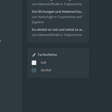
von kleinerkiffer84
in Tripberichte
Die Wirkungen und Nebenwirkungen von LSD
von Naturhigh
in Tryptamine und
Ergoline
Du denkst so viel und siehst so wenig - wunderbare Reise mit 4g Pilze
von kleinerkiffer84
in Tripberichte
7
Farbschema
hell
dunkel