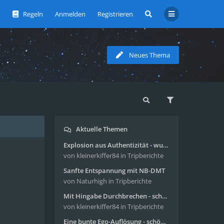
Regeln
Anmelden
Registrieren
Neues Thema
Aktuelle Themen
Explosion aus Authentizität - wunderbare Reise mit 4g Pilze
von kleinerkiffer84
in Tripberichte
Sanfte Entspannung mit NB-DMT
von Naturhigh
in Tripberichte
Mit Hingabe Durchbrechen - schöne Reise mit 4g Pilze
von kleinerkiffer84
in Tripberichte
Eine bunte Ego-Auflösung - schöne Reise mit 4-AcO-DMT