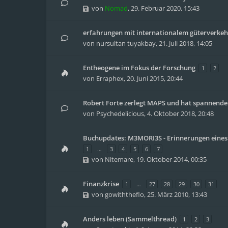
von
Nomad
,
29. Februar 2020, 15:43
erfahrungen mit internationalem güterverkeh
von
nursultan tuyakbay
,
21. Juli 2018, 14:05
Entheogene im Fokus der Forschung
1
2
von
Erraphex
,
20. Juni 2015, 20:44
Robert Forte zerlegt MAPS und hat spannende
von
Psychedelicious
,
4. Oktober 2018, 20:48
Buchupdates: M3MORI3S - Erinnerungen eine
1
…
3
4
5
6
7
von
Nitemare
,
19. Oktober 2014, 00:35
Finanzkrise
1
…
27
28
29
30
31
von
gowiththeflo
,
25. März 2010, 13:43
Anders leben (Sammelthread)
1
2
3