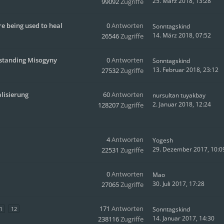
25. März 2018, 13:28
99092
Zugriffe
re being used to heal
0
Antworten
Sonntagskind
14. März 2018, 07:52
26546
Zugriffe
rstanding Misogyny
0
Antworten
Sonntagskind
13. Februar 2018, 23:12
27532
Zugriffe
lisierung
60
Antworten
nursultan tuyakbay
2. Januar 2018, 12:24
128207
Zugriffe
4
Antworten
Yogesh
29. Dezember 2017, 10:0
22531
Zugriffe
0
Antworten
Mao
30. Juli 2017, 17:28
27065
Zugriffe
171
Antworten
1
12
Sonntagskind
14. Januar 2017, 14:30
238116
Zugriffe