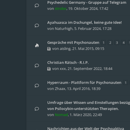
Psychedelic Germany - Gruppe auf Telegram
von
strobo
,
19. Oktober 2024, 17:42
Ayahuasca im Dschungel, keine gute Idee!
von
Naturhigh
,
5. Februar 2024, 17:28
Gespräche mit Psychonauten
1
2
3
4
von
aisling
,
21. Mai 2015, 09:15
Christian Rätsch - R.I.P.
von
xxx
,
21. September 2022, 18:44
Hyperraum - Plattform für Psychonauten
1
von
Zhaax
,
13. April 2016, 18:39
Umfrage über Wissen und Einstellungen bezüg
von Psilocybin-unterstützten Therapien.
von
Nomad
,
1. März 2020, 22:49
Nachrichten aus der Welt der Psychoaktiva