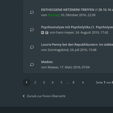
ENTHEOGENE-NETZWERK-TREFFEN // 29.10.16 a
von
Nomad
,
10. Oktober 2016, 22:39
Psychoanalyse mit Psycholytika (1. Psycholyse
von
hans meyer
,
24. August 2010, 17:42
Laurie Penny bei den Republikanern: Im siebte
von
Sonntagskind
,
24. Juli 2016, 15:48
Medien
von
Mawas
,
17. März 2016, 07:04
1
2
3
4
5
…
8
Seite
1
von
Zurück zur Foren-Übersicht