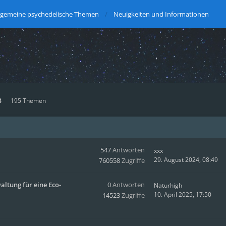
lgemeine psychedelische Themen
Neuigkeiten und Informationen
8
195 Themen
547
Antworten
xxx
29. August 2024, 08:49
760558
Zugriffe
altung für eine Eco-
0
Antworten
Naturhigh
10. April 2025, 17:50
14523
Zugriffe