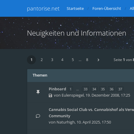
pantorise.net
Startseite
Foren-Übersicht
Al
Neuigkeiten und Informationen
1
2
3
4
5
…
8
Seite
1
von
Themen
Pinboard
1
…
33
34
35
36
37
von
Eulenspiegel
,
19. Dezember 2008, 17:25
Cannabis Social Club vs. Cannabishof als Verw
Community
von
Naturhigh
,
10. April 2025, 17:50