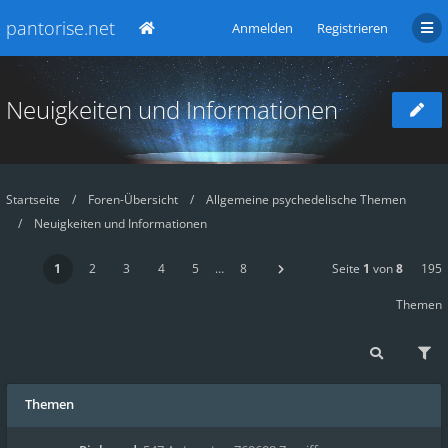
pantorise.net
Anmelden
Registrieren
Neuigkeiten und Informationen
Startseite
Foren-Übersicht
Allgemeine psychedelische Themen
Neuigkeiten und Informationen
1
2
3
4
5
…
8
Seite
1
von
8
195
Themen
Themen