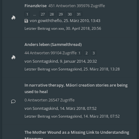
Finanzkrise
451 Antworten 395976 Zugriffe
1
…
27
28
29
30
31
von
gowiththeflo
,
25. März 2010, 13:43
Letzter Beitrag von
xxx
,
30. April 2018, 20:56
Anders leben (Sammelthread)
44 Antworten 99104 Zugriffe
1
2
3
von
Sonntagskind
,
9. Januar 2014, 20:32
Letzter Beitrag von
Sonntagskind
,
25. März 2018, 13:28
In narrative therapy, Māori creation stories are being
used to heal
0 Antworten 26547 Zugriffe
von
Sonntagskind
,
14. März 2018, 07:52
Letzter Beitrag von
Sonntagskind
,
14. März 2018, 07:52
The Mother Wound as a Missing Link to Understanding
Misogyny