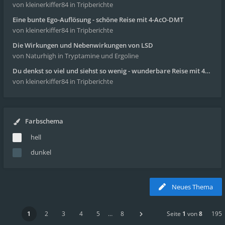
von kleinerkiffer84
in Tripberichte
Eine bunte Ego-Auflösung - schöne Reise mit 4-AcO-DMT
von kleinerkiffer84
in Tripberichte
Die Wirkungen und Nebenwirkungen von LSD
von Naturhigh
in Tryptamine und Ergoline
Du denkst so viel und siehst so wenig - wunderbare Reise mit 4g Pilze
von kleinerkiffer84
in Tripberichte
Farbschema
hell
dunkel
Neues Thema
1
2
3
4
5
…
8
Seite
1
von
8
195