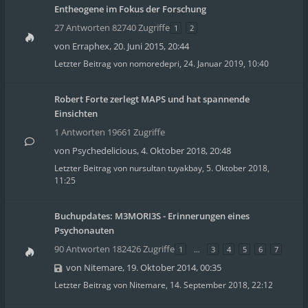
Entheogene im Fokus der Forschung
27 Antworten 82740 Zugriffe
1
2
von
Erraphex
,
20. Juni 2015, 20:44
Letzter Beitrag von
nomoredepri
,
24. Januar 2019, 10:40
Robert Forte zerlegt MAPS und hat spannende
Einsichten
1 Antworten 19661 Zugriffe
von
Psychedelicious
,
4. Oktober 2018, 20:48
Letzter Beitrag von
nursultan tuyakbay
,
5. Oktober 2018,
11:25
Buchupdates: M3MORI3S - Erinnerungen eines
Psychonauten
90 Antworten 182426 Zugriffe
1
…
3
4
5
6
7
von
Nitemare
,
19. Oktober 2014, 00:35
Letzter Beitrag von
Nitemare
,
14. September 2018, 22:12