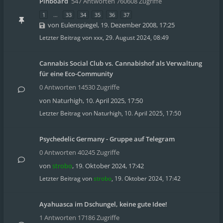
Pinboard
547 Antworten 760608 Zugriffe
1
…
33
34
35
36
37
von
Eulenspiegel
,
19. Dezember 2008, 17:25
Letzter Beitrag von
xxx
,
29. August 2024, 08:49
Cannabis Social Club vs. Cannabishof als Verwaltung
für eine Eco-Community
0 Antworten 14530 Zugriffe
von
Naturhigh
,
10. April 2025, 17:50
Letzter Beitrag von
Naturhigh
,
10. April 2025, 17:50
Psychedelic Germany - Gruppe auf Telegram
0 Antworten 40245 Zugriffe
von
strobo
,
19. Oktober 2024, 17:42
Letzter Beitrag von
strobo
,
19. Oktober 2024, 17:42
Ayahuasca im Dschungel, keine gute Idee!
1 Antworten 17186 Zugriffe