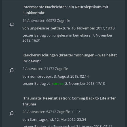
Interessante Nachrichten: ein Neuroleptikum mit
Funkkontakt!
14 Antworten 66578 Zugriffe
von
ungelesene_bettlektüre
,
16. November 2017, 18:18
Letzter Beitrag von
ungelesene_bettlektüre
,
7. November
2018, 16:01
Räuchermischungen (Kräutermischungen) - was haltet
ihr davon?
2 Antworten 21173 Zugriffe
von
nomoredepri
,
3. August 2018, 02:14
Letzter Beitrag von
strobo
,
2. November 2018, 17:18
[Traumata] Resensitization: Coming Back to Life after
Trauma
20 Antworten 54712 Zugriffe
1
2
von
Sonntagskind
,
12. Mai 2015, 23:54
Letzter Beitrag von
Sonntagskind
,
31. August 2018, 07:11