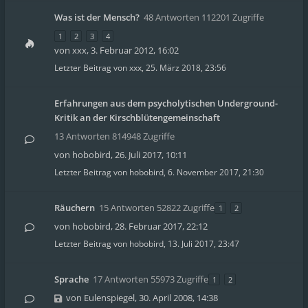
Was ist der Mensch?
48 Antworten 112201 Zugriffe
1
2
3
4
von
xxx
,
3. Februar 2012, 16:02
Letzter Beitrag von
xxx
,
25. März 2018, 23:56
Erfahrungen aus dem psycholytischen Underground-
Kritik an der Kirschblütengemeinschaft
13 Antworten 814948 Zugriffe
von
hobobird
,
26. Juli 2017, 10:11
Letzter Beitrag von
hobobird
,
6. November 2017, 21:30
Räuchern
15 Antworten 52822 Zugriffe
1
2
von
hobobird
,
28. Februar 2017, 22:12
Letzter Beitrag von
hobobird
,
13. Juli 2017, 23:47
Sprache
17 Antworten 55973 Zugriffe
1
2
von
Eulenspiegel
,
30. April 2008, 14:38