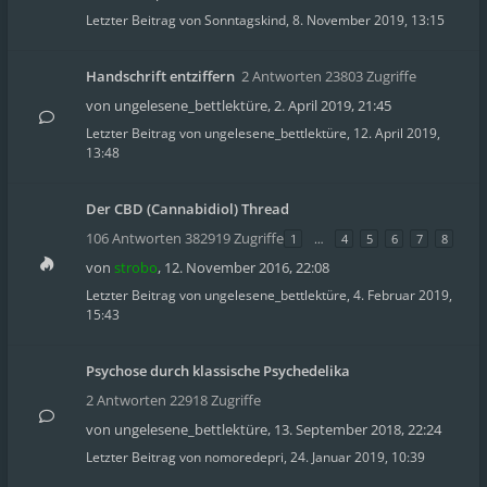
Letzter Beitrag von
Sonntagskind
,
8. November 2019, 13:15
Handschrift entziffern
2 Antworten 23803 Zugriffe
von
ungelesene_bettlektüre
,
2. April 2019, 21:45
Letzter Beitrag von
ungelesene_bettlektüre
,
12. April 2019,
13:48
Der CBD (Cannabidiol) Thread
106 Antworten 382919 Zugriffe
1
…
4
5
6
7
8
von
strobo
,
12. November 2016, 22:08
Letzter Beitrag von
ungelesene_bettlektüre
,
4. Februar 2019,
15:43
Psychose durch klassische Psychedelika
2 Antworten 22918 Zugriffe
von
ungelesene_bettlektüre
,
13. September 2018, 22:24
Letzter Beitrag von
nomoredepri
,
24. Januar 2019, 10:39