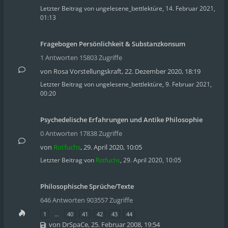
Letzter Beitrag von
ungelesene_bettlektüre
,
14. Februar 2021,
01:13
Fragebogen Persönlichkeit & Substanzkonsum
1 Antworten 15803 Zugriffe
von
Rosa Vorstellungskraft
,
22. Dezember 2020, 18:19
Letzter Beitrag von
ungelesene_bettlektüre
,
9. Februar 2021,
00:20
Psychedelische Erfahrungen und Antike Philosophie
0 Antworten 17838 Zugriffe
von
Rotfuchs
,
29. April 2020, 10:05
Letzter Beitrag von
Rotfuchs
,
29. April 2020, 10:05
Philosophische Sprüche/Texte
646 Antworten 903557 Zugriffe
1
…
40
41
42
43
44
von
DrSpaCe
,
25. Februar 2008, 19:54