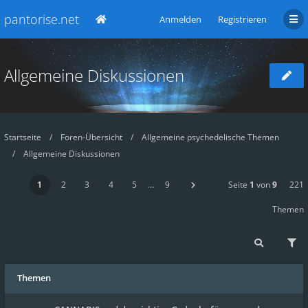
pantorise.net
Anmelden
Registrieren
Allgemeine Diskussionen
Startseite
Foren-Übersicht
Allgemeine psychedelische Themen
Allgemeine Diskussionen
1
2
3
4
5
…
9
Seite
1
von
9
221
Themen
Themen