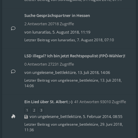
Suche Gesprächspartner in Hessen
2 Antworten 20718 Zugriffe
von
lunaratlas
,
5. August 2018, 11:19
Letzter Beitrag von
lunaratlas
,
7. August 2018, 07:10
LSD illegal? Ich bin jetzt Rechtspopulist (FPÖ-Wähler)!
0 Antworten 27231 Zugriffe
von
ungelesene_bettlektüre
,
13. Juli 2018, 14:06
Letzter Beitrag von
ungelesene_bettlektüre
,
13. Juli 2018,
14:06
Ein Lied über St. Albert ;-)
41 Antworten 93010 Zugriffe
1
2
3
von
ungelesene_bettlektüre
,
5. Februar 2014, 08:55
Letzter Beitrag von
ungelesene_bettlektüre
,
29. Juni 2018,
11:36