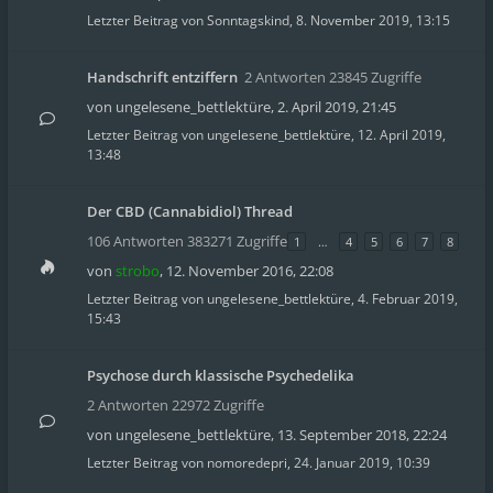
Letzter Beitrag von
Sonntagskind
,
8. November 2019, 13:15
Handschrift entziffern
2 Antworten 23845 Zugriffe
von
ungelesene_bettlektüre
,
2. April 2019, 21:45
Letzter Beitrag von
ungelesene_bettlektüre
,
12. April 2019,
13:48
Der CBD (Cannabidiol) Thread
106 Antworten 383271 Zugriffe
1
…
4
5
6
7
8
von
strobo
,
12. November 2016, 22:08
Letzter Beitrag von
ungelesene_bettlektüre
,
4. Februar 2019,
15:43
Psychose durch klassische Psychedelika
2 Antworten 22972 Zugriffe
von
ungelesene_bettlektüre
,
13. September 2018, 22:24
Letzter Beitrag von
nomoredepri
,
24. Januar 2019, 10:39