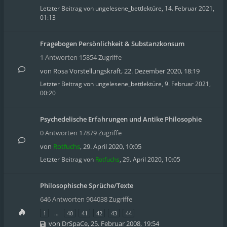
Letzter Beitrag von
ungelesene_bettlektüre
,
14. Februar 2021,
01:13
Fragebogen Persönlichkeit & Substanzkonsum
1 Antworten 15854 Zugriffe
von
Rosa Vorstellungskraft
,
22. Dezember 2020, 18:19
Letzter Beitrag von
ungelesene_bettlektüre
,
9. Februar 2021,
00:20
Psychedelische Erfahrungen und Antike Philosophie
0 Antworten 17879 Zugriffe
von
Rotfuchs
,
29. April 2020, 10:05
Letzter Beitrag von
Rotfuchs
,
29. April 2020, 10:05
Philosophische Sprüche/Texte
646 Antworten 904038 Zugriffe
1
…
40
41
42
43
44
von
DrSpaCe
,
25. Februar 2008, 19:54