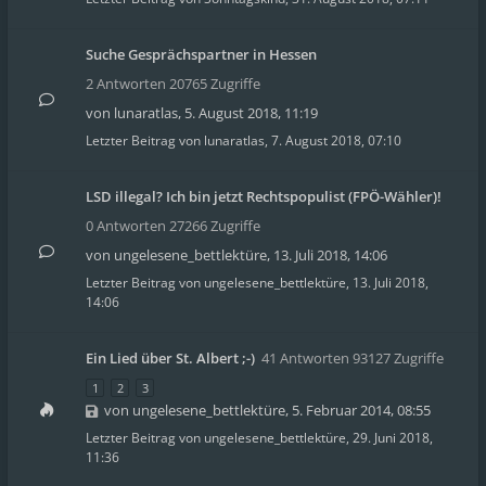
Suche Gesprächspartner in Hessen
2 Antworten 20765 Zugriffe
von
lunaratlas
,
5. August 2018, 11:19
Letzter Beitrag von
lunaratlas
,
7. August 2018, 07:10
LSD illegal? Ich bin jetzt Rechtspopulist (FPÖ-Wähler)!
0 Antworten 27266 Zugriffe
von
ungelesene_bettlektüre
,
13. Juli 2018, 14:06
Letzter Beitrag von
ungelesene_bettlektüre
,
13. Juli 2018,
14:06
Ein Lied über St. Albert ;-)
41 Antworten 93127 Zugriffe
1
2
3
von
ungelesene_bettlektüre
,
5. Februar 2014, 08:55
Letzter Beitrag von
ungelesene_bettlektüre
,
29. Juni 2018,
11:36