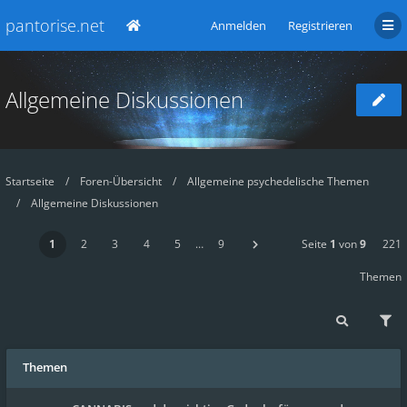
pantorise.net
Anmelden
Registrieren
Allgemeine Diskussionen
Startseite
Foren-Übersicht
Allgemeine psychedelische Themen
Allgemeine Diskussionen
1
2
3
4
5
…
9
Seite
1
von
9
221
Themen
Themen