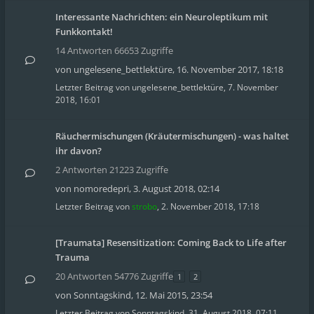
Interessante Nachrichten: ein Neuroleptikum mit
Funkkontakt!
14 Antworten 66653 Zugriffe
von
ungelesene_bettlektüre
,
16. November 2017, 18:18
Letzter Beitrag von
ungelesene_bettlektüre
,
7. November
2018, 16:01
Räuchermischungen (Kräutermischungen) - was haltet
ihr davon?
2 Antworten 21223 Zugriffe
von
nomoredepri
,
3. August 2018, 02:14
Letzter Beitrag von
strobo
,
2. November 2018, 17:18
[Traumata] Resensitization: Coming Back to Life after
Trauma
20 Antworten 54776 Zugriffe
1
2
von
Sonntagskind
,
12. Mai 2015, 23:54
Letzter Beitrag von
Sonntagskind
,
31. August 2018, 07:11