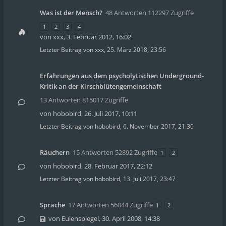
Was ist der Mensch?
48 Antworten 112297 Zugriffe
1
2
3
4
von
xxx
,
3. Februar 2012, 16:02
Letzter Beitrag von
xxx
,
25. März 2018, 23:56
Erfahrungen aus dem psycholytischen Underground-
Kritik an der Kirschblütengemeinschaft
13 Antworten 815017 Zugriffe
von
hobobird
,
26. Juli 2017, 10:11
Letzter Beitrag von
hobobird
,
6. November 2017, 21:30
Räuchern
15 Antworten 52892 Zugriffe
1
2
von
hobobird
,
28. Februar 2017, 22:12
Letzter Beitrag von
hobobird
,
13. Juli 2017, 23:47
Sprache
17 Antworten 56044 Zugriffe
1
2
von
Eulenspiegel
,
30. April 2008, 14:38