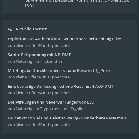
Re: Wie lerne ich Meditation?
von
homme
23. Oktober 2024,
18:31
Aktuelle Themen
Explosion aus Authentizität - wunderbare Reise mit 4g Pilze
von kleinerkiffer84
in Tripberichte
Sanfte Entspannung mit NB-DMT
von Naturhigh
in Tripberichte
Mit Hingabe Durchbrechen - schöne Reise mit 4g Pilze
von kleinerkiffer84
in Tripberichte
Eine bunte Ego-Auflösung - schöne Reise mit 4-AcO-DMT
von kleinerkiffer84
in Tripberichte
Die Wirkungen und Nebenwirkungen von LSD
von Naturhigh
in Tryptamine und Ergoline
Du denkst so viel und siehst so wenig - wunderbare Reise mit 4g Pilze
von kleinerkiffer84
in Tripberichte