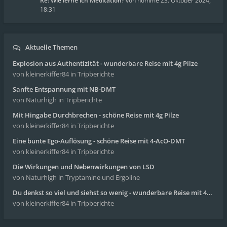
Re: Wie lerne ich Meditation?
von
homme
23. Oktober 2024,
18:31
Aktuelle Themen
Explosion aus Authentizität - wunderbare Reise mit 4g Pilze
von kleinerkiffer84
in Tripberichte
Sanfte Entspannung mit NB-DMT
von Naturhigh
in Tripberichte
Mit Hingabe Durchbrechen - schöne Reise mit 4g Pilze
von kleinerkiffer84
in Tripberichte
Eine bunte Ego-Auflösung - schöne Reise mit 4-AcO-DMT
von kleinerkiffer84
in Tripberichte
Die Wirkungen und Nebenwirkungen von LSD
von Naturhigh
in Tryptamine und Ergoline
Du denkst so viel und siehst so wenig - wunderbare Reise mit 4g Pilze
von kleinerkiffer84
in Tripberichte