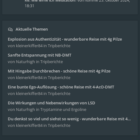
Re: Wie lerne ich Meditation?
von
homme
23. Oktober 2024,
18:31
Aktuelle Themen
Explosion aus Authentizität - wunderbare Reise mit 4g Pilze
von kleinerkiffer84
in Tripberichte
Sanfte Entspannung mit NB-DMT
von Naturhigh
in Tripberichte
Mit Hingabe Durchbrechen - schöne Reise mit 4g Pilze
von kleinerkiffer84
in Tripberichte
Eine bunte Ego-Auflösung - schöne Reise mit 4-AcO-DMT
von kleinerkiffer84
in Tripberichte
Die Wirkungen und Nebenwirkungen von LSD
von Naturhigh
in Tryptamine und Ergoline
Du denkst so viel und siehst so wenig - wunderbare Reise mit 4g Pilze
von kleinerkiffer84
in Tripberichte