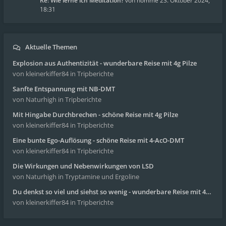
Re: Wie lerne ich Meditation?
von
homme
23. Oktober 2024,
18:31
Aktuelle Themen
Explosion aus Authentizität - wunderbare Reise mit 4g Pilze
von kleinerkiffer84
in Tripberichte
Sanfte Entspannung mit NB-DMT
von Naturhigh
in Tripberichte
Mit Hingabe Durchbrechen - schöne Reise mit 4g Pilze
von kleinerkiffer84
in Tripberichte
Eine bunte Ego-Auflösung - schöne Reise mit 4-AcO-DMT
von kleinerkiffer84
in Tripberichte
Die Wirkungen und Nebenwirkungen von LSD
von Naturhigh
in Tryptamine und Ergoline
Du denkst so viel und siehst so wenig - wunderbare Reise mit 4g Pilze
von kleinerkiffer84
in Tripberichte