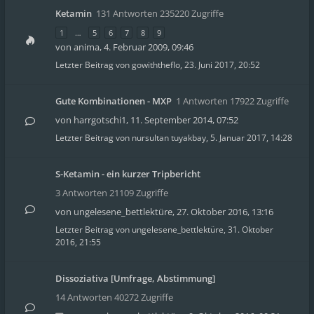
Ketamin
131 Antworten 235220 Zugriffe
1
…
5
6
7
8
9
von
anima
,
4. Februar 2009, 09:46
Letzter Beitrag von
gowiththeflo
,
23. Juni 2017, 20:52
Gute Kombinationen - MXP
1 Antworten 17922 Zugriffe
von
harrgotschi1
,
11. September 2014, 07:52
Letzter Beitrag von
nursultan tuyakbay
,
5. Januar 2017, 14:28
S-Ketamin - ein kurzer Tripbericht
3 Antworten 21109 Zugriffe
von
ungelesene_bettlektüre
,
27. Oktober 2016, 13:16
Letzter Beitrag von
ungelesene_bettlektüre
,
31. Oktober
2016, 21:55
Dissoziativa [Umfrage, Abstimmung]
14 Antworten 40272 Zugriffe