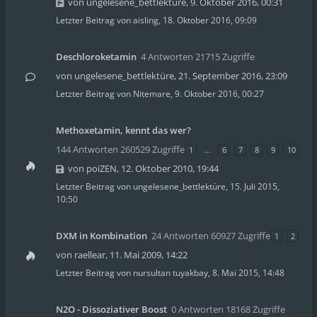
von
ungelesene_bettlektüre
,
9. Oktober 2016, 00:31
Letzter Beitrag von
aisling
,
18. Oktober 2016, 09:09
Deschloroketamin
4 Antworten 21715 Zugriffe
von
ungelesene_bettlektüre
,
21. September 2016, 23:09
Letzter Beitrag von
Nitemare
,
9. Oktober 2016, 00:27
Methoxetamin, kennt das wer?
144 Antworten 260529 Zugriffe
1
…
6
7
8
9
10
von
poiZEN
,
12. Oktober 2010, 19:44
Letzter Beitrag von
ungelesene_bettlektüre
,
15. Juli 2015,
10:50
DXM in Kombination
24 Antworten 60927 Zugriffe
1
2
von
raellear
,
11. Mai 2009, 14:22
Letzter Beitrag von
nursultan tuyakbay
,
8. Mai 2015, 14:48
N2O - Dissoziativer Boost
0 Antworten 18168 Zugriffe