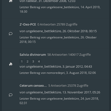
von
raellear
,
31. Dezember 2008, 12:03
Letzter Beitrag von
ungelesene_bettlektüre
,
14. April 2019,
18:30
2'-Oxo-PCE
0 Antworten 25789 Zugriffe
von
ungelesene_bettlektüre
,
26. Oktober 2018, 00:15
Letzter Beitrag von
ungelesene_bettlektüre
,
26. Oktober
2018, 00:15
Salvia divinorum
58 Antworten 140617 Zugriffe
1
2
3
4
von
ungelesene_bettlektüre
,
3. Januar 2012, 04:43
Letzter Beitrag von
nomoredepri
,
3. August 2018, 02:06
Ceterum censeo...
5 Antworten 25378 Zugriffe
von
ungelesene_bettlektüre
,
13. November 2017, 05:26
Letzter Beitrag von
ungelesene_bettlektüre
,
24. Juni 2018,
02:31