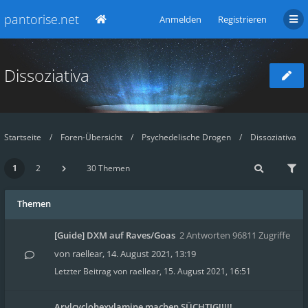
pantorise.net
Anmelden
Registrieren
Dissoziativa
Startseite
Foren-Übersicht
Psychedelische Drogen
Dissoziativa
1
2
30 Themen
Themen
[Guide] DXM auf Raves/Goas
2 Antworten 96811 Zugriffe
von
raellear
,
14. August 2021, 13:19
Letzter Beitrag von
raellear
,
15. August 2021, 16:51
Arylcyclohexylamine machen SÜCHTIG!!!!!