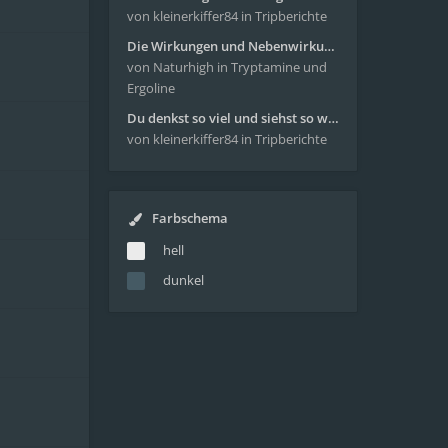
von kleinerkiffer84
in Tripberichte
Die Wirkungen und Nebenwirkungen von LSD
von Naturhigh
in Tryptamine und
Ergoline
Du denkst so viel und siehst so wenig - wunderbare Reise mit 4g Pilze
von kleinerkiffer84
in Tripberichte
Farbschema
hell
dunkel