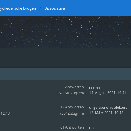
ychedelische Drogen
Dissoziativa
2
Antworten
raellear
15. August 2021, 16:51
96891
Zugriffe
13
Antworten
ungelesene_bettlektüre
12. März 2021, 19:48
 12:48
75842
Zugriffe
61
Antworten
raellear