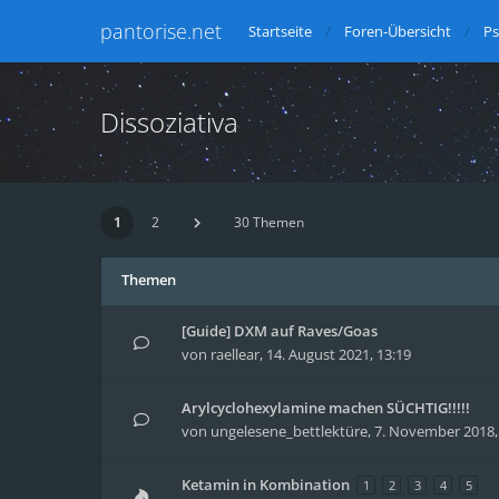
pantorise.net
Startseite
Foren-Übersicht
Ps
Dissoziativa
1
2
30 Themen
Themen
[Guide] DXM auf Raves/Goas
von
raellear
,
14. August 2021, 13:19
Arylcyclohexylamine machen SÜCHTIG!!!!!
von
ungelesene_bettlektüre
,
7. November 2018,
Ketamin in Kombination
1
2
3
4
5