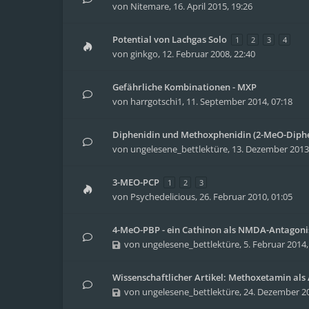
von
Nitemare
,
16. April 2015, 19:26
Potential von Lachgas Solo
1
2
3
4
von
ginkgo
,
12. Februar 2008, 22:40
Gefährliche Kombinationen - MXP
von
harrgotschi1
,
11. September 2014, 07:18
Diphenidin und Methoxphenidin (2-MeO-Diphe
von
ungelesene_bettlektüre
,
13. Dezember 2013,
3-MEO-PCP
1
2
3
von
Psychedelicious
,
26. Februar 2010, 01:05
4-MeO-PBP - ein Cathinon als NMDA-Antagonis
von
ungelesene_bettlektüre
,
5. Februar 2014,
Wissenschaftlicher Artikel: Methoxetamin als
von
ungelesene_bettlektüre
,
24. Dezember 20