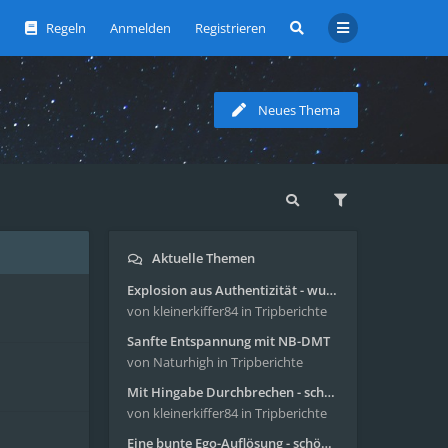
Regeln
Anmelden
Registrieren
Neues Thema
Aktuelle Themen
Explosion aus Authentizität - wunderbare Reise mit 4g Pilze
von kleinerkiffer84
in Tripberichte
Sanfte Entspannung mit NB-DMT
von Naturhigh
in Tripberichte
Mit Hingabe Durchbrechen - schöne Reise mit 4g Pilze
von kleinerkiffer84
in Tripberichte
Eine bunte Ego-Auflösung - schöne Reise mit 4-AcO-DMT