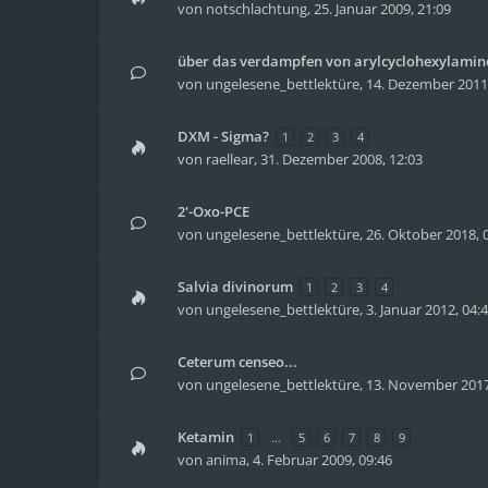
von
notschlachtung
,
25. Januar 2009, 21:09
über das verdampfen von arylcyclohexylamin
von
ungelesene_bettlektüre
,
14. Dezember 2011,
DXM - Sigma?
1
2
3
4
von
raellear
,
31. Dezember 2008, 12:03
2'-Oxo-PCE
von
ungelesene_bettlektüre
,
26. Oktober 2018, 
Salvia divinorum
1
2
3
4
von
ungelesene_bettlektüre
,
3. Januar 2012, 04:
Ceterum censeo...
von
ungelesene_bettlektüre
,
13. November 2017
Ketamin
1
…
5
6
7
8
9
von
anima
,
4. Februar 2009, 09:46