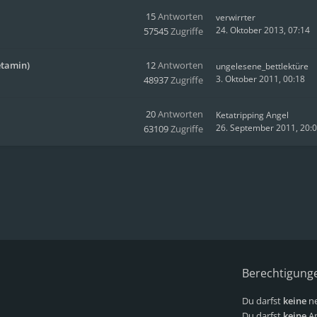
15
Antworten
verwirrter
24. Oktober 2013, 07:14
57545
Zugriffe
etamin)
12
Antworten
ungelesene_bettlektüre
3. Oktober 2011, 00:18
48937
Zugriffe
20
Antworten
Ketatripping Angel
26. September 2011, 20:
63109
Zugriffe
Berechtigung
Du darfst
keine
ne
Du darfst
keine
An