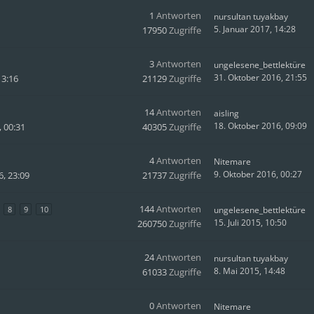
1
Antworten
nursultan tuyakbay
5. Januar 2017, 14:28
17950
Zugriffe
3
Antworten
ungelesene_bettlektüre
31. Oktober 2016, 21:55
13:16
21129
Zugriffe
14
Antworten
aisling
18. Oktober 2016, 09:09
, 00:31
40305
Zugriffe
4
Antworten
Nitemare
9. Oktober 2016, 00:27
, 23:09
21737
Zugriffe
144
Antworten
8
9
10
ungelesene_bettlektüre
15. Juli 2015, 10:50
260750
Zugriffe
24
Antworten
nursultan tuyakbay
8. Mai 2015, 14:48
61033
Zugriffe
0
Antworten
Nitemare