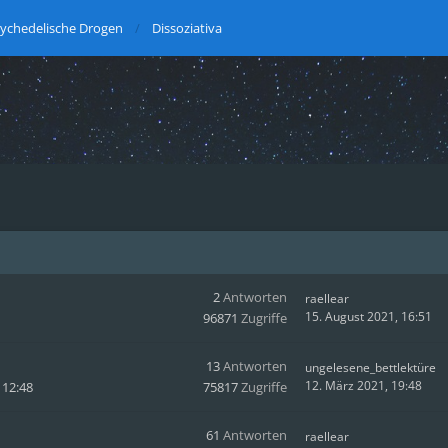
ychedelische Drogen
Dissoziativa
2
Antworten
raellear
15. August 2021, 16:51
96871
Zugriffe
13
Antworten
ungelesene_bettlektüre
12. März 2021, 19:48
 12:48
75817
Zugriffe
61
Antworten
raellear