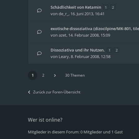
Schädlichkeit von Ketamin
1
2
von
de_r_
,
16. Juni 2013, 16:41
exotische dissoziativa (dizocilpine/MK-801, til
von
azet
,
14. Februar 2008, 15:09
Dissoziativa und ihr Nutzen.
1
2
von
Leary
,
8. Februar 2008, 12:58
1
2
30 Themen
Zurück zur Foren-Übersicht
Wer ist online?
Mitglieder in diesem Forum: 0 Mitglieder und 1 Gast