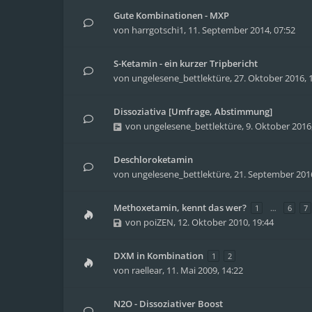
Gute Kombinationen - MXP
von
harrgotschi1
,
11. September 2014, 07:52
S-Ketamin - ein kurzer Tripbericht
von
ungelesene_bettlektüre
,
27. Oktober 2016, 
Dissoziativa [Umfrage, Abstimmung]
von
ungelesene_bettlektüre
,
9. Oktober 2016
Deschloroketamin
von
ungelesene_bettlektüre
,
21. September 2016
Methoxetamin, kennt das wer?
1
…
6
7
von
poiZEN
,
12. Oktober 2010, 19:44
DXM in Kombination
1
2
von
raellear
,
11. Mai 2009, 14:22
N2O - Dissoziativer Boost