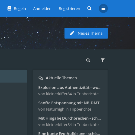
Regeln
Anmelden
Registrieren
Neues Thema
Aktuelle Themen
Explosion aus Authentizität - wunderbare Reise mit 4g Pilze
von kleinerkiffer84
in Tripberichte
Sanfte Entspannung mit NB-DMT
von Naturhigh
in Tripberichte
Mit Hingabe Durchbrechen - schöne Reise mit 4g Pilze
von kleinerkiffer84
in Tripberichte
Eine bunte Ego-Auflösung - schöne Reise mit 4-AcO-DMT