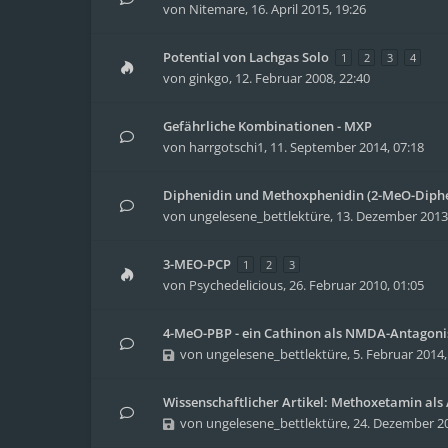
von
Nitemare
,
16. April 2015, 19:26
Potential von Lachgas Solo
1
2
3
4
von
ginkgo
,
12. Februar 2008, 22:40
Gefährliche Kombinationen - MXP
von
harrgotschi1
,
11. September 2014, 07:18
Diphenidin und Methoxphenidin (2-MeO-Diphe
von
ungelesene_bettlektüre
,
13. Dezember 2013,
3-MEO-PCP
1
2
3
von
Psychedelicious
,
26. Februar 2010, 01:05
4-MeO-PBP - ein Cathinon als NMDA-Antagonis
von
ungelesene_bettlektüre
,
5. Februar 2014,
Wissenschaftlicher Artikel: Methoxetamin als
von
ungelesene_bettlektüre
,
24. Dezember 20