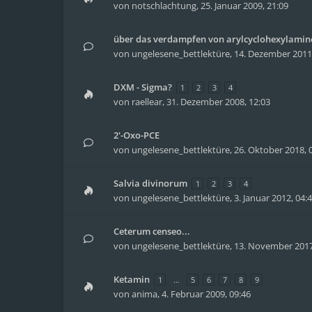
von
notschlachtung
,
25. Januar 2009, 21:09
über das verdampfen von arylcyclohexylamin
von
ungelesene_bettlektüre
,
14. Dezember 2011,
DXM - Sigma?
1
2
3
4
von
raellear
,
31. Dezember 2008, 12:03
2'-Oxo-PCE
von
ungelesene_bettlektüre
,
26. Oktober 2018, 
Salvia divinorum
1
2
3
4
von
ungelesene_bettlektüre
,
3. Januar 2012, 04:
Ceterum censeo...
von
ungelesene_bettlektüre
,
13. November 2017
Ketamin
1
…
5
6
7
8
9
von
anima
,
4. Februar 2009, 09:46