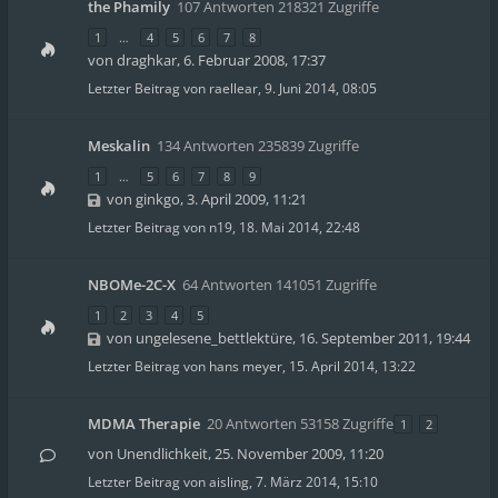
the Phamily
107 Antworten 218321 Zugriffe
1
…
4
5
6
7
8
von
draghkar
,
6. Februar 2008, 17:37
Letzter Beitrag von
raellear
,
9. Juni 2014, 08:05
Meskalin
134 Antworten 235839 Zugriffe
1
…
5
6
7
8
9
von
ginkgo
,
3. April 2009, 11:21
Letzter Beitrag von
n19
,
18. Mai 2014, 22:48
NBOMe-2C-X
64 Antworten 141051 Zugriffe
1
2
3
4
5
von
ungelesene_bettlektüre
,
16. September 2011, 19:44
Letzter Beitrag von
hans meyer
,
15. April 2014, 13:22
MDMA Therapie
20 Antworten 53158 Zugriffe
1
2
von
Unendlichkeit
,
25. November 2009, 11:20
Letzter Beitrag von
aisling
,
7. März 2014, 15:10