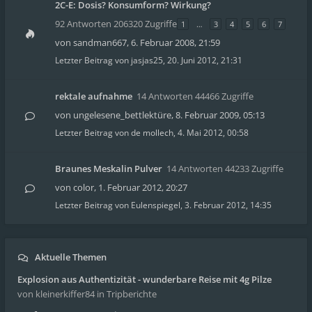
2C-E: Dosis? Konsumform? Wirkung?
92 Antworten 206320 Zugriffe
1
…
3
4
5
6
7
von
sandman667
,
6. Februar 2008, 21:59
Letzter Beitrag von
jasjas25
,
20. Juni 2012, 21:31
rektale aufnahme
14 Antworten 44466 Zugriffe
von
ungelesene_bettlektüre
,
8. Februar 2009, 05:13
Letzter Beitrag von
de mollech
,
4. Mai 2012, 00:58
Braunes Meskalin Pulver
14 Antworten 44233 Zugriffe
von
color
,
1. Februar 2012, 20:27
Letzter Beitrag von
Eulenspiegel
,
3. Februar 2012, 14:35
Aktuelle Themen
Explosion aus Authentizität - wunderbare Reise mit 4g Pilze
von kleinerkiffer84
in Tripberichte