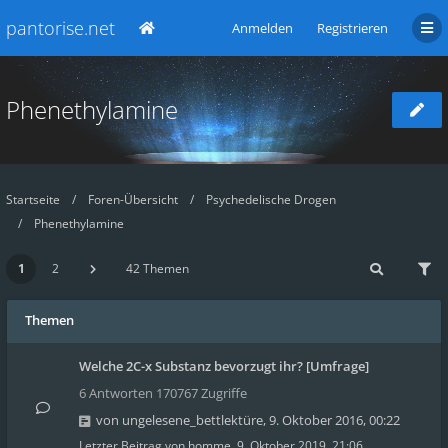
pantorise.net
Anmelden
Registrieren
Phenethylamine
Startseite
Foren-Übersicht
Psychedelische Drogen
Phenethylamine
1
2
42 Themen
Themen
Welche 2C-x Substanz bevorzugt ihr? [Umfrage]
6 Antworten 170767 Zugriffe
von
ungelesene_bettlektüre
,
9. Oktober 2016, 00:22
Letzter Beitrag von
homme
,
9. Oktober 2019, 21:06