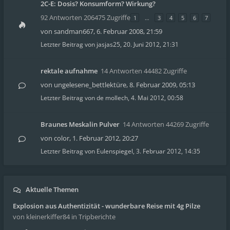
2C-E: Dosis? Konsumform? Wirkung?
92 Antworten 206475 Zugriffe
1
…
3
4
5
6
7
von
sandman667
,
6. Februar 2008, 21:59
Letzter Beitrag von
jasjas25
,
20. Juni 2012, 21:31
rektale aufnahme
14 Antworten 44482 Zugriffe
von
ungelesene_bettlektüre
,
8. Februar 2009, 05:13
Letzter Beitrag von
de mollech
,
4. Mai 2012, 00:58
Braunes Meskalin Pulver
14 Antworten 44269 Zugriffe
von
color
,
1. Februar 2012, 20:27
Letzter Beitrag von
Eulenspiegel
,
3. Februar 2012, 14:35
Aktuelle Themen
Explosion aus Authentizität - wunderbare Reise mit 4g Pilze
von kleinerkiffer84
in Tripberichte