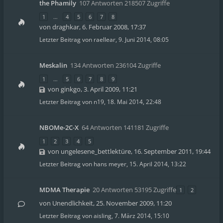
the Phamily
107 Antworten 218507 Zugriffe
1
…
4
5
6
7
8
von
draghkar
,
6. Februar 2008, 17:37
Letzter Beitrag von
raellear
,
9. Juni 2014, 08:05
Meskalin
134 Antworten 236104 Zugriffe
1
…
5
6
7
8
9
von
ginkgo
,
3. April 2009, 11:21
Letzter Beitrag von
n19
,
18. Mai 2014, 22:48
NBOMe-2C-X
64 Antworten 141181 Zugriffe
1
2
3
4
5
von
ungelesene_bettlektüre
,
16. September 2011, 19:44
Letzter Beitrag von
hans meyer
,
15. April 2014, 13:22
MDMA Therapie
20 Antworten 53195 Zugriffe
1
2
von
Unendlichkeit
,
25. November 2009, 11:20
Letzter Beitrag von
aisling
,
7. März 2014, 15:10