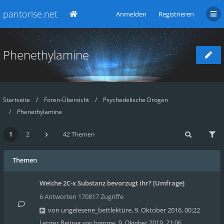
pantorise.net
Anmelden
Registrieren
Phenethylamine
Startseite
Foren-Übersicht
Psychedelische Drogen
Phenethylamine
1
2
42 Themen
Themen
Welche 2C-x Substanz bevorzugt ihr? [Umfrage]
6 Antworten 170817 Zugriffe
von
ungelesene_bettlektüre
,
9. Oktober 2016, 00:22
Letzter Beitrag von
homme
,
9. Oktober 2019, 21:06