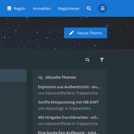
Regeln
Anmelden
Registrieren
Neues Thema
Aktuelle Themen
Explosion aus Authentizität - wunderbare Reise mit 4g Pilze
von kleinerkiffer84
in Tripberichte
Sanfte Entspannung mit NB-DMT
von Naturhigh
in Tripberichte
Mit Hingabe Durchbrechen - schöne Reise mit 4g Pilze
von kleinerkiffer84
in Tripberichte
Eine bunte Ego-Auflösung - schöne Reise mit 4-AcO-DMT