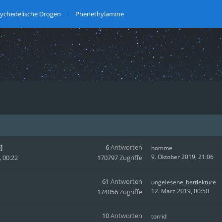
ychedelische Drogen
Phenethylamine
]
6
Antworten
homme
9. Oktober 2019, 21:06
, 00:22
170797
Zugriffe
61
Antworten
ungelesene_bettlektüre
12. März 2019, 00:50
174056
Zugriffe
10
Antworten
torrid