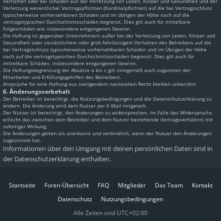
Verhalten oder bei Schäden aus der Verletzung von Leben, Körper und Gesundheit und der
Verletzung wesentlicher Vertragspflichten (Kardinalpflichten) auf die bei Vertragsschluss
typischerweise vorhersehbaren Schäden und im übrigen der Höhe nach auf die
vertragstypischen Durchschnittsschäden begrenzt. Dies gilt auch für mittelbare
Folgeschäden wie insbesondere entgangenen Gewinn.
Die Haftung ist gegenüber Unternehmern außer bei der Verletzung von Leben, Körper und
Gesundheit oder vorsätzlichem oder grob fahrlässigem Verhalten des Betreibers auf die
bei Vertragsschluss typischerweise vorhersehbaren Schäden und im Übrigen der Höhe
nach auf die vertragstypischen Durchschnittsschäden begrenzt. Dies gilt auch für
mittelbare Schäden, insbesondere entgangenen Gewinn.
Die Haftungsbegrenzung der Absätze a bis c gilt sinngemäß auch zugunsten der
Mitarbeiter und Erfüllungsgehilfen des Betreibers.
Ansprüche für eine Haftung aus zwingendem nationalem Recht bleiben unberührt.
6. Änderungsvorbehalt
Der Betreiber ist berechtigt, die Nutzungsbedingungen und die Datenschutzerklärung zu
ändern. Die Änderung wird dem Nutzer per E-Mail mitgeteilt.
Der Nutzer ist berechtigt, den Änderungen zu widersprechen. Im Falle des Widerspruchs
erlischt das zwischen dem Betreiber und dem Nutzer bestehende Vertragsverhältnis mit
sofortiger Wirkung.
Die Änderungen gelten als anerkannt und verbindlich, wenn der Nutzer den Änderungen
zugestimmt hat.
Informationen über den Umgang mit deinen persönlichen Daten sind in
der Datenschutzerklärung enthalten.
Startseite
Foren-Übersicht
FAQ
Mitglieder
Das Team
Kontakt
Datenschutz
Nutzungsbedingungen
Alle Zeiten sind
UTC+02:00