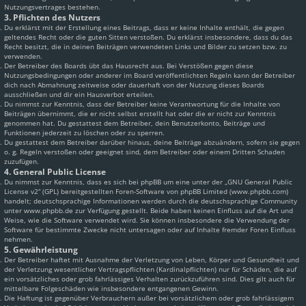
Nutzungsvertrages bestehen.
3. Pflichten des Nutzers
Du erklärst mit der Erstellung eines Beitrags, dass er keine Inhalte enthält, die gegen
geltendes Recht oder die guten Sitten verstoßen. Du erklärst insbesondere, dass du das
Recht besitzt, die in deinen Beiträgen verwendeten Links und Bilder zu setzen bzw. zu
verwenden.
Der Betreiber des Boards übt das Hausrecht aus. Bei Verstößen gegen diese
Nutzungsbedingungen oder anderer im Board veröffentlichten Regeln kann der Betreiber
dich nach Abmahnung zeitweise oder dauerhaft von der Nutzung dieses Boards
ausschließen und dir ein Hausverbot erteilen.
Du nimmst zur Kenntnis, dass der Betreiber keine Verantwortung für die Inhalte von
Beiträgen übernimmt, die er nicht selbst erstellt hat oder die er nicht zur Kenntnis
genommen hat. Du gestattest dem Betreiber, dein Benutzerkonto, Beiträge und
Funktionen jederzeit zu löschen oder zu sperren.
Du gestattest dem Betreiber darüber hinaus, deine Beiträge abzuändern, sofern sie gegen
o. g. Regeln verstoßen oder geeignet sind, dem Betreiber oder einem Dritten Schaden
zuzufügen.
4. General Public License
Du nimmst zur Kenntnis, dass es sich bei phpBB um eine unter der „
GNU General Public
License v2
“ (GPL) bereitgestellten Foren-Software von phpBB Limited (www.phpbb.com)
handelt; deutschsprachige Informationen werden durch die deutschsprachige Community
unter www.phpbb.de zur Verfügung gestellt. Beide haben keinen Einfluss auf die Art und
Weise, wie die Software verwendet wird. Sie können insbesondere die Verwendung der
Software für bestimmte Zwecke nicht untersagen oder auf Inhalte fremder Foren Einfluss
nehmen.
5. Gewährleistung
Der Betreiber haftet mit Ausnahme der Verletzung von Leben, Körper und Gesundheit und
der Verletzung wesentlicher Vertragspflichten (Kardinalpflichten) nur für Schäden, die auf
ein vorsätzliches oder grob fahrlässiges Verhalten zurückzuführen sind. Dies gilt auch für
mittelbare Folgeschäden wie insbesondere entgangenen Gewinn.
Die Haftung ist gegenüber Verbrauchern außer bei vorsätzlichem oder grob fahrlässigem