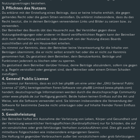
Nutzungsvertrages bestehen.
3. Pflichten des Nutzers
Du erklärst mit der Erstellung eines Beitrags, dass er keine Inhalte enthält, die gegen
geltendes Recht oder die guten Sitten verstoßen. Du erklärst insbesondere, dass du das
Recht besitzt, die in deinen Beiträgen verwendeten Links und Bilder zu setzen bzw. zu
verwenden.
Der Betreiber des Boards übt das Hausrecht aus. Bei Verstößen gegen diese
Nutzungsbedingungen oder anderer im Board veröffentlichten Regeln kann der Betreiber
dich nach Abmahnung zeitweise oder dauerhaft von der Nutzung dieses Boards
ausschließen und dir ein Hausverbot erteilen.
Du nimmst zur Kenntnis, dass der Betreiber keine Verantwortung für die Inhalte von
Beiträgen übernimmt, die er nicht selbst erstellt hat oder die er nicht zur Kenntnis
genommen hat. Du gestattest dem Betreiber, dein Benutzerkonto, Beiträge und
Funktionen jederzeit zu löschen oder zu sperren.
Du gestattest dem Betreiber darüber hinaus, deine Beiträge abzuändern, sofern sie gegen
o. g. Regeln verstoßen oder geeignet sind, dem Betreiber oder einem Dritten Schaden
zuzufügen.
4. General Public License
Du nimmst zur Kenntnis, dass es sich bei phpBB um eine unter der „
GNU General Public
License v2
“ (GPL) bereitgestellten Foren-Software von phpBB Limited (www.phpbb.com)
handelt; deutschsprachige Informationen werden durch die deutschsprachige Community
unter www.phpbb.de zur Verfügung gestellt. Beide haben keinen Einfluss auf die Art und
Weise, wie die Software verwendet wird. Sie können insbesondere die Verwendung der
Software für bestimmte Zwecke nicht untersagen oder auf Inhalte fremder Foren Einfluss
nehmen.
5. Gewährleistung
Der Betreiber haftet mit Ausnahme der Verletzung von Leben, Körper und Gesundheit und
der Verletzung wesentlicher Vertragspflichten (Kardinalpflichten) nur für Schäden, die auf
ein vorsätzliches oder grob fahrlässiges Verhalten zurückzuführen sind. Dies gilt auch für
mittelbare Folgeschäden wie insbesondere entgangenen Gewinn.
Die Haftung ist gegenüber Verbrauchern außer bei vorsätzlichem oder grob fahrlässigem