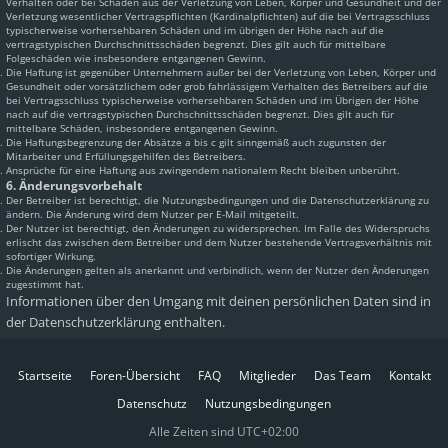
Verhalten oder bei Schäden aus der Verletzung von Leben, Körper und Gesundheit und der
Verletzung wesentlicher Vertragspflichten (Kardinalpflichten) auf die bei Vertragsschluss
typischerweise vorhersehbaren Schäden und im übrigen der Höhe nach auf die
vertragstypischen Durchschnittsschäden begrenzt. Dies gilt auch für mittelbare
Folgeschäden wie insbesondere entgangenen Gewinn.
Die Haftung ist gegenüber Unternehmern außer bei der Verletzung von Leben, Körper und
Gesundheit oder vorsätzlichem oder grob fahrlässigem Verhalten des Betreibers auf die
bei Vertragsschluss typischerweise vorhersehbaren Schäden und im Übrigen der Höhe
nach auf die vertragstypischen Durchschnittsschäden begrenzt. Dies gilt auch für
mittelbare Schäden, insbesondere entgangenen Gewinn.
Die Haftungsbegrenzung der Absätze a bis c gilt sinngemäß auch zugunsten der
Mitarbeiter und Erfüllungsgehilfen des Betreibers.
Ansprüche für eine Haftung aus zwingendem nationalem Recht bleiben unberührt.
6. Änderungsvorbehalt
Der Betreiber ist berechtigt, die Nutzungsbedingungen und die Datenschutzerklärung zu
ändern. Die Änderung wird dem Nutzer per E-Mail mitgeteilt.
Der Nutzer ist berechtigt, den Änderungen zu widersprechen. Im Falle des Widerspruchs
erlischt das zwischen dem Betreiber und dem Nutzer bestehende Vertragsverhältnis mit
sofortiger Wirkung.
Die Änderungen gelten als anerkannt und verbindlich, wenn der Nutzer den Änderungen
zugestimmt hat.
Informationen über den Umgang mit deinen persönlichen Daten sind in
der Datenschutzerklärung enthalten.
Startseite
Foren-Übersicht
FAQ
Mitglieder
Das Team
Kontakt
Datenschutz
Nutzungsbedingungen
Alle Zeiten sind
UTC+02:00