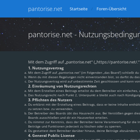
pantorise.net
Startseite
Foren-Übersicht
pantorise.net - Nutzungsbedingu
Mit dem Zugriff auf „pantorise.net“ („https://pantorise.net/
1. Nutzungsvertrag
Mit dem Zugriff auf „pantorise.net“ (im Folgenden „das Board“) schließt 
Wenn du mit diesen Regelungen nicht einverstanden bist, so darfst du das 
Der Nutzungsvertrag wird auf unbestimmte Zeit geschlossen und kann von 
2. Einräumung von Nutzungsrechten
Mit dem Erstellen eines Beitrags erteilst du dem Betreiber ein einfaches
Das Nutzungsrecht nach Punkt 2, Unterpunkt a bleibt auch nach Kündigun
3. Pflichten des Nutzers
Du erklärst mit der Erstellung eines Beitrags, dass er keine Inhalte enthä
zu setzen bzw. zu verwenden.
Der Betreiber des Boards übt das Hausrecht aus. Bei Verstößen gegen di
Boards ausschließen und dir ein Hausverbot erteilen.
Du nimmst zur Kenntnis, dass der Betreiber keine Verantwortung für die In
Beiträge und Funktionen jederzeit zu löschen oder zu sperren.
Du gestattest dem Betreiber darüber hinaus, deine Beiträge abzuändern, s
4. General Public License