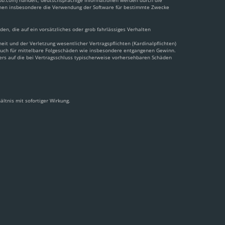
pbb.com) handelt; deutschsprachige Informationen werden durch die
önnen insbesondere die Verwendung der Software für bestimmte Zwecke
en, die auf ein vorsätzliches oder grob fahrlässiges Verhalten
t und der Verletzung wesentlicher Vertragspflichten (Kardinalpflichten)
 auch für mittelbare Folgeschäden wie insbesondere entgangenen Gewinn.
ers auf die bei Vertragsschluss typischerweise vorhersehbaren Schäden
ltnis mit sofortiger Wirkung.