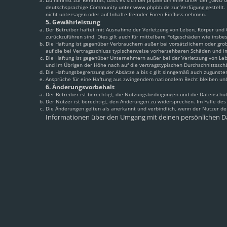
Du nimmst zur Kenntnis, dass es sich bei phpBB um eine unter der „
GNU Ge
deutschsprachige Community unter www.phpbb.de zur Verfügung gestellt. 
nicht untersagen oder auf Inhalte fremder Foren Einfluss nehmen.
5. Gewährleistung
Der Betreiber haftet mit Ausnahme der Verletzung von Leben, Körper und Ge
zurückzuführen sind. Dies gilt auch für mittelbare Folgeschäden wie ins
Die Haftung ist gegenüber Verbrauchern außer bei vorsätzlichem oder grob
auf die bei Vertragsschluss typischerweise vorhersehbaren Schäden und i
Die Haftung ist gegenüber Unternehmern außer bei der Verletzung von Leb
und im Übrigen der Höhe nach auf die vertragstypischen Durchschnittssch
Die Haftungsbegrenzung der Absätze a bis c gilt sinngemäß auch zugunsten
Ansprüche für eine Haftung aus zwingendem nationalem Recht bleiben un
6. Änderungsvorbehalt
Der Betreiber ist berechtigt, die Nutzungsbedingungen und die Datenschut
Der Nutzer ist berechtigt, den Änderungen zu widersprechen. Im Falle de
Die Änderungen gelten als anerkannt und verbindlich, wenn der Nutzer d
Informationen über den Umgang mit deinen persönlichen Da