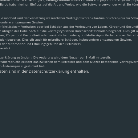
neral Public License v2
“ (GPL) bereitgestellten Foren-Software von phpBB Limited (www.ph
Beide haben keinen Einfluss auf die Art und Weise, wie die Software verwendet wird. Sie k
sundheit und der Verletzung wesentlicher Vertragspflichten (Kardinalpflichten) nur für Schäd
besondere entgangenen Gewinn.
 fahrlässigem Verhalten oder bei Schäden aus der Verletzung von Leben, Körper und Gesundhei
m übrigen der Höhe nach auf die vertragstypischen Durchschnittsschäden begrenzt. Dies gilt
en, Körper und Gesundheit oder vorsätzlichem oder grob fahrlässigem Verhalten des Betreib
äden begrenzt. Dies gilt auch für mittelbare Schäden, insbesondere entgangenen Gewinn.
 der Mitarbeiter und Erfüllungsgehilfen des Betreibers.
berührt.
zerklärung zu ändern. Die Änderung wird dem Nutzer per E-Mail mitgeteilt.
s Widerspruchs erlischt das zwischen dem Betreiber und dem Nutzer bestehende Vertragsverhä
en Änderungen zugestimmt hat.
ten sind in der Datenschutzerklärung enthalten.