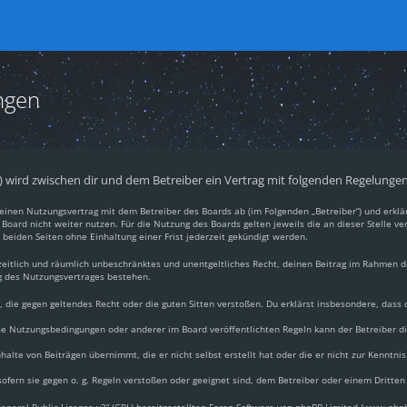
ngen
.“) wird zwischen dir und dem Betreiber ein Vertrag mit folgenden Regelunge
du einen Nutzungsvertrag mit dem Betreiber des Boards ab (im Folgenden „Betreiber“) und erkl
Board nicht weiter nutzen. Für die Nutzung des Boards gelten jeweils die an dieser Stelle ve
beiden Seiten ohne Einhaltung einer Frist jederzeit gekündigt werden.
, zeitlich und räumlich unbeschränktes und unentgeltliches Recht, deinen Beitrag im Rahmen 
g des Nutzungsvertrages bestehen.
lt, die gegen geltendes Recht oder die guten Sitten verstoßen. Du erklärst insbesondere, dass
ese Nutzungsbedingungen oder anderer im Board veröffentlichten Regeln kann der Betreiber 
halte von Beiträgen übernimmt, die er nicht selbst erstellt hat oder die er nicht zur Kennt
ofern sie gegen o. g. Regeln verstoßen oder geeignet sind, dem Betreiber oder einem Dritte