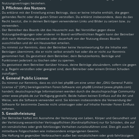
Nutzungsvertrages bestehen.
3. Pflichten des Nutzers
Du erklärst mit der Erstellung eines Beitrags, dass er keine Inhalte enthält, die gegen
geltendes Recht oder die guten Sitten verstoßen. Du erklärst insbesondere, dass du das
Recht besitzt, die in deinen Beiträgen verwendeten Links und Bilder zu setzen bzw. zu
verwenden.
Der Betreiber des Boards übt das Hausrecht aus. Bei Verstößen gegen diese
Nutzungsbedingungen oder anderer im Board veröffentlichten Regeln kann der Betreiber
dich nach Abmahnung zeitweise oder dauerhaft von der Nutzung dieses Boards
ausschließen und dir ein Hausverbot erteilen.
Du nimmst zur Kenntnis, dass der Betreiber keine Verantwortung für die Inhalte von
Beiträgen übernimmt, die er nicht selbst erstellt hat oder die er nicht zur Kenntnis
genommen hat. Du gestattest dem Betreiber, dein Benutzerkonto, Beiträge und
Funktionen jederzeit zu löschen oder zu sperren.
Du gestattest dem Betreiber darüber hinaus, deine Beiträge abzuändern, sofern sie gegen
o. g. Regeln verstoßen oder geeignet sind, dem Betreiber oder einem Dritten Schaden
zuzufügen.
4. General Public License
Du nimmst zur Kenntnis, dass es sich bei phpBB um eine unter der „
GNU General Public
License v2
“ (GPL) bereitgestellten Foren-Software von phpBB Limited (www.phpbb.com)
handelt; deutschsprachige Informationen werden durch die deutschsprachige Community
unter www.phpbb.de zur Verfügung gestellt. Beide haben keinen Einfluss auf die Art und
Weise, wie die Software verwendet wird. Sie können insbesondere die Verwendung der
Software für bestimmte Zwecke nicht untersagen oder auf Inhalte fremder Foren Einfluss
nehmen.
5. Gewährleistung
Der Betreiber haftet mit Ausnahme der Verletzung von Leben, Körper und Gesundheit und
der Verletzung wesentlicher Vertragspflichten (Kardinalpflichten) nur für Schäden, die auf
ein vorsätzliches oder grob fahrlässiges Verhalten zurückzuführen sind. Dies gilt auch für
mittelbare Folgeschäden wie insbesondere entgangenen Gewinn.
Die Haftung ist gegenüber Verbrauchern außer bei vorsätzlichem oder grob fahrlässigem