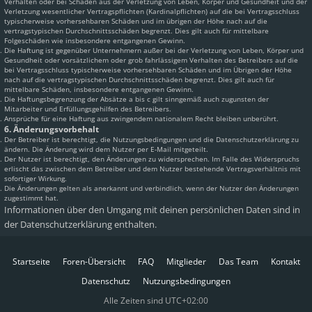
Verhalten oder bei Schäden aus der Verletzung von Leben, Körper und Gesundheit und der
Verletzung wesentlicher Vertragspflichten (Kardinalpflichten) auf die bei Vertragsschluss
typischerweise vorhersehbaren Schäden und im übrigen der Höhe nach auf die
vertragstypischen Durchschnittsschäden begrenzt. Dies gilt auch für mittelbare
Folgeschäden wie insbesondere entgangenen Gewinn.
Die Haftung ist gegenüber Unternehmern außer bei der Verletzung von Leben, Körper und
Gesundheit oder vorsätzlichem oder grob fahrlässigem Verhalten des Betreibers auf die
bei Vertragsschluss typischerweise vorhersehbaren Schäden und im Übrigen der Höhe
nach auf die vertragstypischen Durchschnittsschäden begrenzt. Dies gilt auch für
mittelbare Schäden, insbesondere entgangenen Gewinn.
Die Haftungsbegrenzung der Absätze a bis c gilt sinngemäß auch zugunsten der
Mitarbeiter und Erfüllungsgehilfen des Betreibers.
Ansprüche für eine Haftung aus zwingendem nationalem Recht bleiben unberührt.
6. Änderungsvorbehalt
Der Betreiber ist berechtigt, die Nutzungsbedingungen und die Datenschutzerklärung zu
ändern. Die Änderung wird dem Nutzer per E-Mail mitgeteilt.
Der Nutzer ist berechtigt, den Änderungen zu widersprechen. Im Falle des Widerspruchs
erlischt das zwischen dem Betreiber und dem Nutzer bestehende Vertragsverhältnis mit
sofortiger Wirkung.
Die Änderungen gelten als anerkannt und verbindlich, wenn der Nutzer den Änderungen
zugestimmt hat.
Informationen über den Umgang mit deinen persönlichen Daten sind in
der Datenschutzerklärung enthalten.
Startseite
Foren-Übersicht
FAQ
Mitglieder
Das Team
Kontakt
Datenschutz
Nutzungsbedingungen
Alle Zeiten sind
UTC+02:00