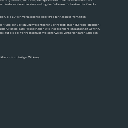
pbb.com) handelt; deutschsprachige Informationen werden durch die
önnen insbesondere die Verwendung der Software für bestimmte Zwecke
en, die auf ein vorsätzliches oder grob fahrlässiges Verhalten
t und der Verletzung wesentlicher Vertragspflichten (Kardinalpflichten)
 auch für mittelbare Folgeschäden wie insbesondere entgangenen Gewinn.
ers auf die bei Vertragsschluss typischerweise vorhersehbaren Schäden
ltnis mit sofortiger Wirkung.