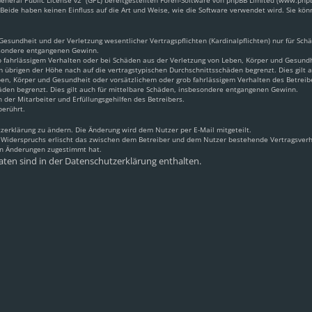
neral Public License v2
“ (GPL) bereitgestellten Foren-Software von phpBB Limited (www.ph
Beide haben keinen Einfluss auf die Art und Weise, wie die Software verwendet wird. Sie k
sundheit und der Verletzung wesentlicher Vertragspflichten (Kardinalpflichten) nur für Schäd
besondere entgangenen Gewinn.
 fahrlässigem Verhalten oder bei Schäden aus der Verletzung von Leben, Körper und Gesundhei
m übrigen der Höhe nach auf die vertragstypischen Durchschnittsschäden begrenzt. Dies gilt
en, Körper und Gesundheit oder vorsätzlichem oder grob fahrlässigem Verhalten des Betreib
äden begrenzt. Dies gilt auch für mittelbare Schäden, insbesondere entgangenen Gewinn.
 der Mitarbeiter und Erfüllungsgehilfen des Betreibers.
berührt.
zerklärung zu ändern. Die Änderung wird dem Nutzer per E-Mail mitgeteilt.
s Widerspruchs erlischt das zwischen dem Betreiber und dem Nutzer bestehende Vertragsverhä
en Änderungen zugestimmt hat.
ten sind in der Datenschutzerklärung enthalten.