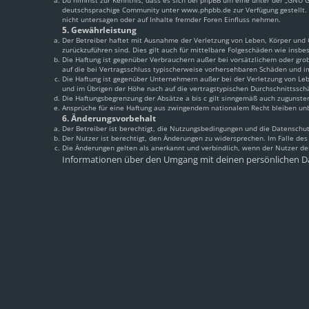
Du nimmst zur Kenntnis, dass es sich bei phpBB um eine unter der „
GNU Ge
deutschsprachige Community unter www.phpbb.de zur Verfügung gestellt. 
nicht untersagen oder auf Inhalte fremder Foren Einfluss nehmen.
5. Gewährleistung
Der Betreiber haftet mit Ausnahme der Verletzung von Leben, Körper und Ge
zurückzuführen sind. Dies gilt auch für mittelbare Folgeschäden wie ins
Die Haftung ist gegenüber Verbrauchern außer bei vorsätzlichem oder grob
auf die bei Vertragsschluss typischerweise vorhersehbaren Schäden und i
Die Haftung ist gegenüber Unternehmern außer bei der Verletzung von Leb
und im Übrigen der Höhe nach auf die vertragstypischen Durchschnittssch
Die Haftungsbegrenzung der Absätze a bis c gilt sinngemäß auch zugunsten
Ansprüche für eine Haftung aus zwingendem nationalem Recht bleiben un
6. Änderungsvorbehalt
Der Betreiber ist berechtigt, die Nutzungsbedingungen und die Datenschut
Der Nutzer ist berechtigt, den Änderungen zu widersprechen. Im Falle de
Die Änderungen gelten als anerkannt und verbindlich, wenn der Nutzer d
Informationen über den Umgang mit deinen persönlichen Da