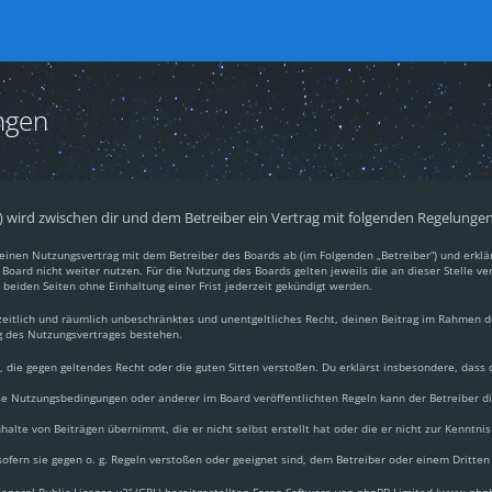
ngen
.“) wird zwischen dir und dem Betreiber ein Vertrag mit folgenden Regelunge
du einen Nutzungsvertrag mit dem Betreiber des Boards ab (im Folgenden „Betreiber“) und erkl
Board nicht weiter nutzen. Für die Nutzung des Boards gelten jeweils die an dieser Stelle ve
beiden Seiten ohne Einhaltung einer Frist jederzeit gekündigt werden.
, zeitlich und räumlich unbeschränktes und unentgeltliches Recht, deinen Beitrag im Rahmen 
g des Nutzungsvertrages bestehen.
lt, die gegen geltendes Recht oder die guten Sitten verstoßen. Du erklärst insbesondere, dass
ese Nutzungsbedingungen oder anderer im Board veröffentlichten Regeln kann der Betreiber 
halte von Beiträgen übernimmt, die er nicht selbst erstellt hat oder die er nicht zur Kennt
ofern sie gegen o. g. Regeln verstoßen oder geeignet sind, dem Betreiber oder einem Dritte