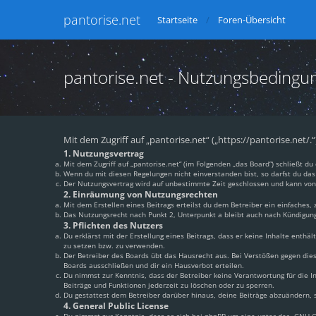
pantorise.net
Startseite
Foren-Übersicht
pantorise.net - Nutzungsbedingu
Mit dem Zugriff auf „pantorise.net“ („https://pantorise.net/
1. Nutzungsvertrag
Mit dem Zugriff auf „pantorise.net“ (im Folgenden „das Board“) schließt 
Wenn du mit diesen Regelungen nicht einverstanden bist, so darfst du das 
Der Nutzungsvertrag wird auf unbestimmte Zeit geschlossen und kann von 
2. Einräumung von Nutzungsrechten
Mit dem Erstellen eines Beitrags erteilst du dem Betreiber ein einfaches
Das Nutzungsrecht nach Punkt 2, Unterpunkt a bleibt auch nach Kündigun
3. Pflichten des Nutzers
Du erklärst mit der Erstellung eines Beitrags, dass er keine Inhalte enthä
zu setzen bzw. zu verwenden.
Der Betreiber des Boards übt das Hausrecht aus. Bei Verstößen gegen di
Boards ausschließen und dir ein Hausverbot erteilen.
Du nimmst zur Kenntnis, dass der Betreiber keine Verantwortung für die In
Beiträge und Funktionen jederzeit zu löschen oder zu sperren.
Du gestattest dem Betreiber darüber hinaus, deine Beiträge abzuändern, s
4. General Public License