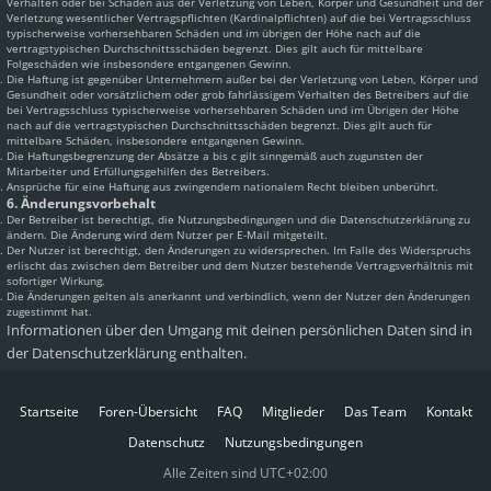
Verhalten oder bei Schäden aus der Verletzung von Leben, Körper und Gesundheit und der
Verletzung wesentlicher Vertragspflichten (Kardinalpflichten) auf die bei Vertragsschluss
typischerweise vorhersehbaren Schäden und im übrigen der Höhe nach auf die
vertragstypischen Durchschnittsschäden begrenzt. Dies gilt auch für mittelbare
Folgeschäden wie insbesondere entgangenen Gewinn.
Die Haftung ist gegenüber Unternehmern außer bei der Verletzung von Leben, Körper und
Gesundheit oder vorsätzlichem oder grob fahrlässigem Verhalten des Betreibers auf die
bei Vertragsschluss typischerweise vorhersehbaren Schäden und im Übrigen der Höhe
nach auf die vertragstypischen Durchschnittsschäden begrenzt. Dies gilt auch für
mittelbare Schäden, insbesondere entgangenen Gewinn.
Die Haftungsbegrenzung der Absätze a bis c gilt sinngemäß auch zugunsten der
Mitarbeiter und Erfüllungsgehilfen des Betreibers.
Ansprüche für eine Haftung aus zwingendem nationalem Recht bleiben unberührt.
6. Änderungsvorbehalt
Der Betreiber ist berechtigt, die Nutzungsbedingungen und die Datenschutzerklärung zu
ändern. Die Änderung wird dem Nutzer per E-Mail mitgeteilt.
Der Nutzer ist berechtigt, den Änderungen zu widersprechen. Im Falle des Widerspruchs
erlischt das zwischen dem Betreiber und dem Nutzer bestehende Vertragsverhältnis mit
sofortiger Wirkung.
Die Änderungen gelten als anerkannt und verbindlich, wenn der Nutzer den Änderungen
zugestimmt hat.
Informationen über den Umgang mit deinen persönlichen Daten sind in
der Datenschutzerklärung enthalten.
Startseite
Foren-Übersicht
FAQ
Mitglieder
Das Team
Kontakt
Datenschutz
Nutzungsbedingungen
Alle Zeiten sind
UTC+02:00