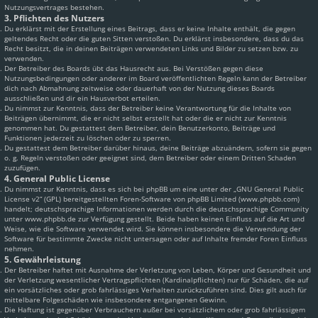
Nutzungsvertrages bestehen.
3. Pflichten des Nutzers
Du erklärst mit der Erstellung eines Beitrags, dass er keine Inhalte enthält, die gegen
geltendes Recht oder die guten Sitten verstoßen. Du erklärst insbesondere, dass du das
Recht besitzt, die in deinen Beiträgen verwendeten Links und Bilder zu setzen bzw. zu
verwenden.
Der Betreiber des Boards übt das Hausrecht aus. Bei Verstößen gegen diese
Nutzungsbedingungen oder anderer im Board veröffentlichten Regeln kann der Betreiber
dich nach Abmahnung zeitweise oder dauerhaft von der Nutzung dieses Boards
ausschließen und dir ein Hausverbot erteilen.
Du nimmst zur Kenntnis, dass der Betreiber keine Verantwortung für die Inhalte von
Beiträgen übernimmt, die er nicht selbst erstellt hat oder die er nicht zur Kenntnis
genommen hat. Du gestattest dem Betreiber, dein Benutzerkonto, Beiträge und
Funktionen jederzeit zu löschen oder zu sperren.
Du gestattest dem Betreiber darüber hinaus, deine Beiträge abzuändern, sofern sie gegen
o. g. Regeln verstoßen oder geeignet sind, dem Betreiber oder einem Dritten Schaden
zuzufügen.
4. General Public License
Du nimmst zur Kenntnis, dass es sich bei phpBB um eine unter der „
GNU General Public
License v2
“ (GPL) bereitgestellten Foren-Software von phpBB Limited (www.phpbb.com)
handelt; deutschsprachige Informationen werden durch die deutschsprachige Community
unter www.phpbb.de zur Verfügung gestellt. Beide haben keinen Einfluss auf die Art und
Weise, wie die Software verwendet wird. Sie können insbesondere die Verwendung der
Software für bestimmte Zwecke nicht untersagen oder auf Inhalte fremder Foren Einfluss
nehmen.
5. Gewährleistung
Der Betreiber haftet mit Ausnahme der Verletzung von Leben, Körper und Gesundheit und
der Verletzung wesentlicher Vertragspflichten (Kardinalpflichten) nur für Schäden, die auf
ein vorsätzliches oder grob fahrlässiges Verhalten zurückzuführen sind. Dies gilt auch für
mittelbare Folgeschäden wie insbesondere entgangenen Gewinn.
Die Haftung ist gegenüber Verbrauchern außer bei vorsätzlichem oder grob fahrlässigem