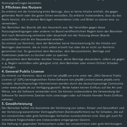
Nutzungsvertrages bestehen.
3. Pflichten des Nutzers
Du erklärst mit der Erstellung eines Beitrags, dass er keine Inhalte enthält, die gegen
geltendes Recht oder die guten Sitten verstoßen. Du erklärst insbesondere, dass du das
Recht besitzt, die in deinen Beiträgen verwendeten Links und Bilder zu setzen bzw. zu
verwenden.
Der Betreiber des Boards übt das Hausrecht aus. Bei Verstößen gegen diese
Nutzungsbedingungen oder anderer im Board veröffentlichten Regeln kann der Betreiber
dich nach Abmahnung zeitweise oder dauerhaft von der Nutzung dieses Boards
ausschließen und dir ein Hausverbot erteilen.
Du nimmst zur Kenntnis, dass der Betreiber keine Verantwortung für die Inhalte von
Beiträgen übernimmt, die er nicht selbst erstellt hat oder die er nicht zur Kenntnis
genommen hat. Du gestattest dem Betreiber, dein Benutzerkonto, Beiträge und
Funktionen jederzeit zu löschen oder zu sperren.
Du gestattest dem Betreiber darüber hinaus, deine Beiträge abzuändern, sofern sie gegen
o. g. Regeln verstoßen oder geeignet sind, dem Betreiber oder einem Dritten Schaden
zuzufügen.
4. General Public License
Du nimmst zur Kenntnis, dass es sich bei phpBB um eine unter der „
GNU General Public
License v2
“ (GPL) bereitgestellten Foren-Software von phpBB Limited (www.phpbb.com)
handelt; deutschsprachige Informationen werden durch die deutschsprachige Community
unter www.phpbb.de zur Verfügung gestellt. Beide haben keinen Einfluss auf die Art und
Weise, wie die Software verwendet wird. Sie können insbesondere die Verwendung der
Software für bestimmte Zwecke nicht untersagen oder auf Inhalte fremder Foren Einfluss
nehmen.
5. Gewährleistung
Der Betreiber haftet mit Ausnahme der Verletzung von Leben, Körper und Gesundheit und
der Verletzung wesentlicher Vertragspflichten (Kardinalpflichten) nur für Schäden, die auf
ein vorsätzliches oder grob fahrlässiges Verhalten zurückzuführen sind. Dies gilt auch für
mittelbare Folgeschäden wie insbesondere entgangenen Gewinn.
Die Haftung ist gegenüber Verbrauchern außer bei vorsätzlichem oder grob fahrlässigem