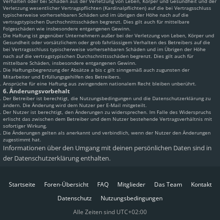
Verhalten oder bei Schäden aus der Verletzung von Leben, Körper und Gesundheit und der
Verletzung wesentlicher Vertragspflichten (Kardinalpflichten) auf die bei Vertragsschluss
typischerweise vorhersehbaren Schäden und im übrigen der Höhe nach auf die
vertragstypischen Durchschnittsschäden begrenzt. Dies gilt auch für mittelbare
Folgeschäden wie insbesondere entgangenen Gewinn.
Die Haftung ist gegenüber Unternehmern außer bei der Verletzung von Leben, Körper und
Gesundheit oder vorsätzlichem oder grob fahrlässigem Verhalten des Betreibers auf die
bei Vertragsschluss typischerweise vorhersehbaren Schäden und im Übrigen der Höhe
nach auf die vertragstypischen Durchschnittsschäden begrenzt. Dies gilt auch für
mittelbare Schäden, insbesondere entgangenen Gewinn.
Die Haftungsbegrenzung der Absätze a bis c gilt sinngemäß auch zugunsten der
Mitarbeiter und Erfüllungsgehilfen des Betreibers.
Ansprüche für eine Haftung aus zwingendem nationalem Recht bleiben unberührt.
6. Änderungsvorbehalt
Der Betreiber ist berechtigt, die Nutzungsbedingungen und die Datenschutzerklärung zu
ändern. Die Änderung wird dem Nutzer per E-Mail mitgeteilt.
Der Nutzer ist berechtigt, den Änderungen zu widersprechen. Im Falle des Widerspruchs
erlischt das zwischen dem Betreiber und dem Nutzer bestehende Vertragsverhältnis mit
sofortiger Wirkung.
Die Änderungen gelten als anerkannt und verbindlich, wenn der Nutzer den Änderungen
zugestimmt hat.
Informationen über den Umgang mit deinen persönlichen Daten sind in
der Datenschutzerklärung enthalten.
Startseite
Foren-Übersicht
FAQ
Mitglieder
Das Team
Kontakt
Datenschutz
Nutzungsbedingungen
Alle Zeiten sind
UTC+02:00