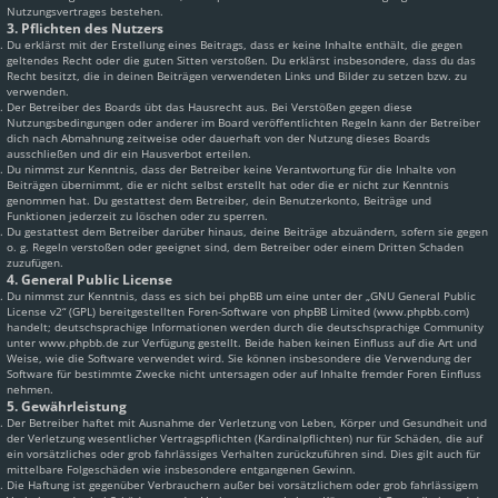
Nutzungsvertrages bestehen.
3. Pflichten des Nutzers
Du erklärst mit der Erstellung eines Beitrags, dass er keine Inhalte enthält, die gegen
geltendes Recht oder die guten Sitten verstoßen. Du erklärst insbesondere, dass du das
Recht besitzt, die in deinen Beiträgen verwendeten Links und Bilder zu setzen bzw. zu
verwenden.
Der Betreiber des Boards übt das Hausrecht aus. Bei Verstößen gegen diese
Nutzungsbedingungen oder anderer im Board veröffentlichten Regeln kann der Betreiber
dich nach Abmahnung zeitweise oder dauerhaft von der Nutzung dieses Boards
ausschließen und dir ein Hausverbot erteilen.
Du nimmst zur Kenntnis, dass der Betreiber keine Verantwortung für die Inhalte von
Beiträgen übernimmt, die er nicht selbst erstellt hat oder die er nicht zur Kenntnis
genommen hat. Du gestattest dem Betreiber, dein Benutzerkonto, Beiträge und
Funktionen jederzeit zu löschen oder zu sperren.
Du gestattest dem Betreiber darüber hinaus, deine Beiträge abzuändern, sofern sie gegen
o. g. Regeln verstoßen oder geeignet sind, dem Betreiber oder einem Dritten Schaden
zuzufügen.
4. General Public License
Du nimmst zur Kenntnis, dass es sich bei phpBB um eine unter der „
GNU General Public
License v2
“ (GPL) bereitgestellten Foren-Software von phpBB Limited (www.phpbb.com)
handelt; deutschsprachige Informationen werden durch die deutschsprachige Community
unter www.phpbb.de zur Verfügung gestellt. Beide haben keinen Einfluss auf die Art und
Weise, wie die Software verwendet wird. Sie können insbesondere die Verwendung der
Software für bestimmte Zwecke nicht untersagen oder auf Inhalte fremder Foren Einfluss
nehmen.
5. Gewährleistung
Der Betreiber haftet mit Ausnahme der Verletzung von Leben, Körper und Gesundheit und
der Verletzung wesentlicher Vertragspflichten (Kardinalpflichten) nur für Schäden, die auf
ein vorsätzliches oder grob fahrlässiges Verhalten zurückzuführen sind. Dies gilt auch für
mittelbare Folgeschäden wie insbesondere entgangenen Gewinn.
Die Haftung ist gegenüber Verbrauchern außer bei vorsätzlichem oder grob fahrlässigem