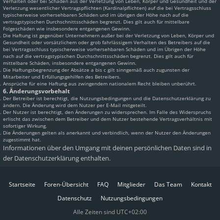
Verhalten oder bei Schäden aus der Verletzung von Leben, Körper und Gesundheit und der
Verletzung wesentlicher Vertragspflichten (Kardinalpflichten) auf die bei Vertragsschluss
typischerweise vorhersehbaren Schäden und im übrigen der Höhe nach auf die
vertragstypischen Durchschnittsschäden begrenzt. Dies gilt auch für mittelbare
Folgeschäden wie insbesondere entgangenen Gewinn.
Die Haftung ist gegenüber Unternehmern außer bei der Verletzung von Leben, Körper und
Gesundheit oder vorsätzlichem oder grob fahrlässigem Verhalten des Betreibers auf die
bei Vertragsschluss typischerweise vorhersehbaren Schäden und im Übrigen der Höhe
nach auf die vertragstypischen Durchschnittsschäden begrenzt. Dies gilt auch für
mittelbare Schäden, insbesondere entgangenen Gewinn.
Die Haftungsbegrenzung der Absätze a bis c gilt sinngemäß auch zugunsten der
Mitarbeiter und Erfüllungsgehilfen des Betreibers.
Ansprüche für eine Haftung aus zwingendem nationalem Recht bleiben unberührt.
6. Änderungsvorbehalt
Der Betreiber ist berechtigt, die Nutzungsbedingungen und die Datenschutzerklärung zu
ändern. Die Änderung wird dem Nutzer per E-Mail mitgeteilt.
Der Nutzer ist berechtigt, den Änderungen zu widersprechen. Im Falle des Widerspruchs
erlischt das zwischen dem Betreiber und dem Nutzer bestehende Vertragsverhältnis mit
sofortiger Wirkung.
Die Änderungen gelten als anerkannt und verbindlich, wenn der Nutzer den Änderungen
zugestimmt hat.
Informationen über den Umgang mit deinen persönlichen Daten sind in
der Datenschutzerklärung enthalten.
Startseite
Foren-Übersicht
FAQ
Mitglieder
Das Team
Kontakt
Datenschutz
Nutzungsbedingungen
Alle Zeiten sind
UTC+02:00