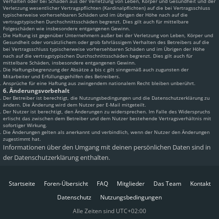
Verhalten oder bei Schäden aus der Verletzung von Leben, Körper und Gesundheit und der
Verletzung wesentlicher Vertragspflichten (Kardinalpflichten) auf die bei Vertragsschluss
typischerweise vorhersehbaren Schäden und im übrigen der Höhe nach auf die
vertragstypischen Durchschnittsschäden begrenzt. Dies gilt auch für mittelbare
Folgeschäden wie insbesondere entgangenen Gewinn.
Die Haftung ist gegenüber Unternehmern außer bei der Verletzung von Leben, Körper und
Gesundheit oder vorsätzlichem oder grob fahrlässigem Verhalten des Betreibers auf die
bei Vertragsschluss typischerweise vorhersehbaren Schäden und im Übrigen der Höhe
nach auf die vertragstypischen Durchschnittsschäden begrenzt. Dies gilt auch für
mittelbare Schäden, insbesondere entgangenen Gewinn.
Die Haftungsbegrenzung der Absätze a bis c gilt sinngemäß auch zugunsten der
Mitarbeiter und Erfüllungsgehilfen des Betreibers.
Ansprüche für eine Haftung aus zwingendem nationalem Recht bleiben unberührt.
6. Änderungsvorbehalt
Der Betreiber ist berechtigt, die Nutzungsbedingungen und die Datenschutzerklärung zu
ändern. Die Änderung wird dem Nutzer per E-Mail mitgeteilt.
Der Nutzer ist berechtigt, den Änderungen zu widersprechen. Im Falle des Widerspruchs
erlischt das zwischen dem Betreiber und dem Nutzer bestehende Vertragsverhältnis mit
sofortiger Wirkung.
Die Änderungen gelten als anerkannt und verbindlich, wenn der Nutzer den Änderungen
zugestimmt hat.
Informationen über den Umgang mit deinen persönlichen Daten sind in
der Datenschutzerklärung enthalten.
Startseite
Foren-Übersicht
FAQ
Mitglieder
Das Team
Kontakt
Datenschutz
Nutzungsbedingungen
Alle Zeiten sind
UTC+02:00