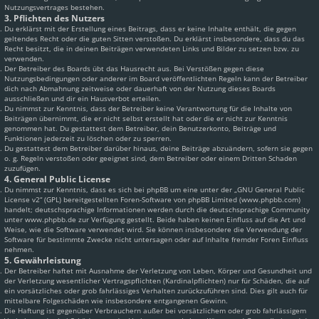
Nutzungsvertrages bestehen.
3. Pflichten des Nutzers
Du erklärst mit der Erstellung eines Beitrags, dass er keine Inhalte enthält, die gegen
geltendes Recht oder die guten Sitten verstoßen. Du erklärst insbesondere, dass du das
Recht besitzt, die in deinen Beiträgen verwendeten Links und Bilder zu setzen bzw. zu
verwenden.
Der Betreiber des Boards übt das Hausrecht aus. Bei Verstößen gegen diese
Nutzungsbedingungen oder anderer im Board veröffentlichten Regeln kann der Betreiber
dich nach Abmahnung zeitweise oder dauerhaft von der Nutzung dieses Boards
ausschließen und dir ein Hausverbot erteilen.
Du nimmst zur Kenntnis, dass der Betreiber keine Verantwortung für die Inhalte von
Beiträgen übernimmt, die er nicht selbst erstellt hat oder die er nicht zur Kenntnis
genommen hat. Du gestattest dem Betreiber, dein Benutzerkonto, Beiträge und
Funktionen jederzeit zu löschen oder zu sperren.
Du gestattest dem Betreiber darüber hinaus, deine Beiträge abzuändern, sofern sie gegen
o. g. Regeln verstoßen oder geeignet sind, dem Betreiber oder einem Dritten Schaden
zuzufügen.
4. General Public License
Du nimmst zur Kenntnis, dass es sich bei phpBB um eine unter der „
GNU General Public
License v2
“ (GPL) bereitgestellten Foren-Software von phpBB Limited (www.phpbb.com)
handelt; deutschsprachige Informationen werden durch die deutschsprachige Community
unter www.phpbb.de zur Verfügung gestellt. Beide haben keinen Einfluss auf die Art und
Weise, wie die Software verwendet wird. Sie können insbesondere die Verwendung der
Software für bestimmte Zwecke nicht untersagen oder auf Inhalte fremder Foren Einfluss
nehmen.
5. Gewährleistung
Der Betreiber haftet mit Ausnahme der Verletzung von Leben, Körper und Gesundheit und
der Verletzung wesentlicher Vertragspflichten (Kardinalpflichten) nur für Schäden, die auf
ein vorsätzliches oder grob fahrlässiges Verhalten zurückzuführen sind. Dies gilt auch für
mittelbare Folgeschäden wie insbesondere entgangenen Gewinn.
Die Haftung ist gegenüber Verbrauchern außer bei vorsätzlichem oder grob fahrlässigem